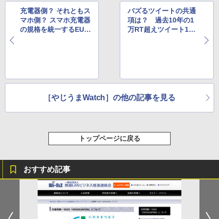
充電器側？ それともス
バズるツイートの共通
マホ側？ スマホ充電器
項は？ 過去10年の1
の規格を統一するEU決
万RT超えツイート100
議を巡り情報が錯綜
0件の分析記事が話題
に
［やじうまWatch］の他の記事を見る
トップページに戻る
おすすめ記事