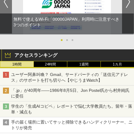
無料で使えるWi-Fi「00000JAPAN」利用時に注意すべき
3つのポイント
●
●
●
アクセスランキング
1時間
24時間
1週間
1カ月
ユーザー阿鼻叫喚？ Gmail、サードパーティの「送信元アドレ
ス」のサポートを打ち切りへ【やじうまWatch】
「.jp」が40周年――1986年8月5日、Jon Postel氏から村井純氏
に委任
学生の「生成AIコピペ」レポートで悩む大学教員たち。留年・落
単・減点も
手の届く場所に置いてサッと掃除できるハンディクリーナー、ニ
トリが発売