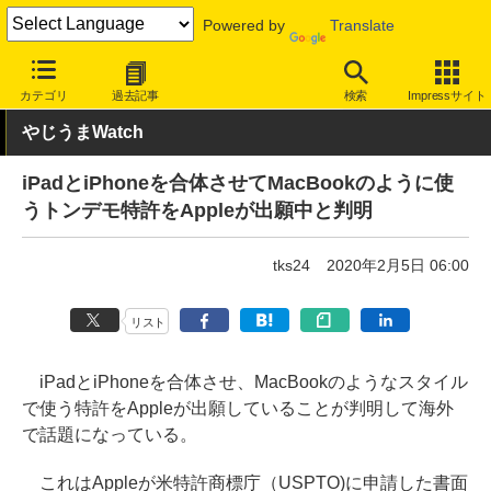
Powered by
Translate
INTERNET Watch
トピック
ネットの話題
カテゴリ
過去記事
検索
Impressサイト
やじうまWatch
iPadとiPhoneを合体させてMacBookのように使
うトンデモ特許をAppleが出願中と判明
tks24
2020年2月5日 06:00
リスト
iPadとiPhoneを合体させ、MacBookのようなスタイル
で使う特許をAppleが出願していることが判明して海外
で話題になっている。
これはAppleが米特許商標庁（USPTO)に申請した書面