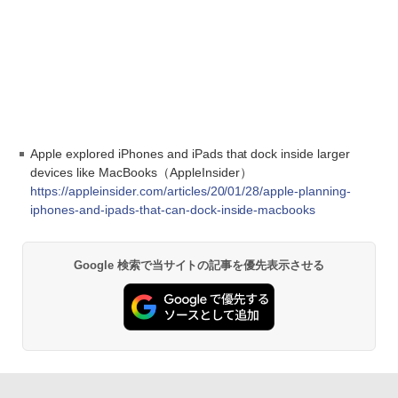
Apple explored iPhones and iPads that dock inside larger
devices like MacBooks（AppleInsider）
https://appleinsider.com/articles/20/01/28/apple-planning-
iphones-and-ipads-that-can-dock-inside-macbooks
Google 検索で当サイトの記事を優先表示させる