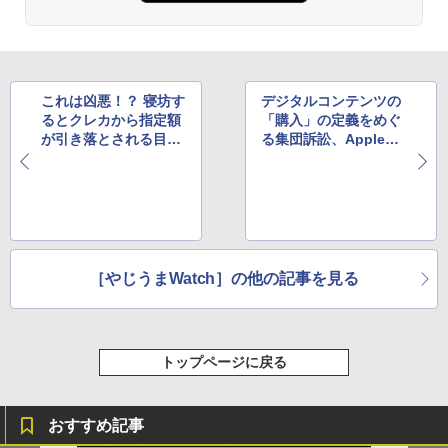
これは凶悪！？ 寝坊す
デジタルコンテンツの
るとクレカから指定額
「購入」の定義をめぐ
が引き落とされる目覚
る集団訴訟、Appleの
ましサービスが爆誕
取り下げ要求を地裁が
却下
［やじうまWatch］の他の記事を見る
トップページに戻る
おすすめ記事