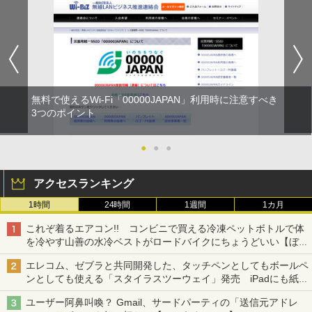
無料で使えるWi-Fi「00000JAPAN」利用時に注意すべき
3つのポイント
●
●
●
アクセスランキング
1時間
24時間
1週間
1カ月
これぞ着るエアコン!! コンビニで買える冷凍ペットボトルで体
を冷やす山善の水冷ベストがロードバイクにちょうどいい【ぼっ
ち・ざ・ろーど！その14】【空いた時間でなにしてる？】
エレコム、ゼブラと共同開発した、タッチペンとしてもボールペ
ンとしても使える「スタイラスツーウェイ」発売 iPadにも紙に
も、持ち替えずに書き込める
ユーザー阿鼻叫喚？ Gmail、サードパーティの「送信元アドレ