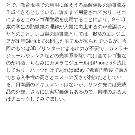
とで、教育現場での利用に耐えうる高解像度の顕微鏡を
作成できるとしている。論文まで用意されており、それ
によるとこのレゴ顕微鏡を使用することにより、9～13
歳の学生の顕微鏡の理解が大幅に向上するのが確認され
たとのこと。レゴ製の顕微鏡としては、IBMのエンジニ
アが昨年GitHubで公開したモデルが知られているが、今
回のものは3Dプリンターによる出力が不要で、カメラモ
ジュールやレンズなどの光学系を除いては全てレゴ製な
のが特徴。ちなみにカメラモジュールはiPhone 5を流用
しており、パーツだけであればeBayで数百円程度で購入
できる入手性の高さとコストの安さが利点だとしてい
る。日本語のドキュメントはないが、リンク先には完成
品の外観、さらには実写画像もあるので、興味のある人
はチェックしてみてほしい。