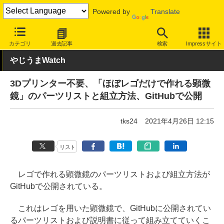
Powered by
Translate
INTERNET Watch
トピック
ネットの話題
カテゴリ
過去記事
検索
Impressサイト
やじうまWatch
3Dプリンター不要、「ほぼレゴだけで作れる顕微
鏡」のパーツリストと組立方法、GitHubで公開
tks24
2021年4月26日 12:15
リスト
レゴで作れる顕微鏡のパーツリストおよび組立方法が
GitHubで公開されている。
これはレゴを用いた顕微鏡で、GitHubに公開されてい
るパーツリストおよび説明書に従って組み立てていくこ