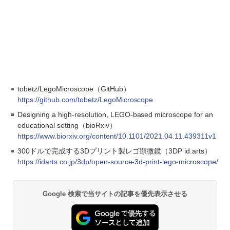
tobetz/LegoMicroscope（GitHub）
https://github.com/tobetz/LegoMicroscope
Designing a high-resolution, LEGO-based microscope for an
educational setting（bioRxiv）
https://www.biorxiv.org/content/10.1101/2021.04.11.439311v1
300ドルで完成する3Dプリント製レゴ顕微鏡（3DP id.arts）
https://idarts.co.jp/3dp/open-source-3d-print-lego-microscope/
Google 検索で当サイトの記事を優先表示させる