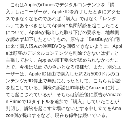
これはAppleのiTunesでデジタルコンテンツを「購
入」したユーザーが、Apple IDを終了したときにアクセ
スできなくなるのであれば「購入」ではなく「レンタ
ル」であるべきとしてAppleに集団訴訟を起こしたこと
について、Appleが提出した取り下げの要求を、地裁側
が認めず却下したというもの。原告は「BestBuyが自宅
に来て購入済みの映画DVDを回収できないように、Appl
eは顧客のデジタルコンテンツを削除できないはず」と
主張しており、Appleの却下要求が認められなかったこ
とで、今後は法廷での争いとなる模様だ。また、別のユ
ーザーは、Apple ID経由で購入した約2万5000ドルのコ
ンテンツがID停止で無効になったとして、こちらも訴訟
を起こしている。同様の訴訟は昨年秋にAmazonに対し
ても起こされているが、そちらは訴訟後に原告がAmazo
n Primeで13タイトルを追加で「購入」していたことが
判明し、訴訟を起こす立場にないとする申し立てをAma
zon側が提出するなど、現在も係争は続いている。