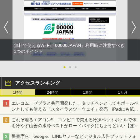
無料で使えるWi-Fi「00000JAPAN」利用時に注意すべき
3つのポイント
●
●
●
アクセスランキング
1時間
24時間
1週間
1カ月
エレコム、ゼブラと共同開発した、タッチペンとしてもボールペ
ンとしても使える「スタイラスツーウェイ」発売 iPadにも紙に
も、持ち替えずに書き込める
これぞ着るエアコン!! コンビニで買える冷凍ペットボトルで体
を冷やす山善の水冷ベストがロードバイクにちょうどいい【ぼっ
ち・ざ・ろーど！その14】【空いた時間でなにしてる？】
警察庁ら、Google、LINEヤフーなどデジタル広告プラットフォ