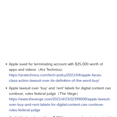
Apple sued for terminating account with $25,000 worth of
apps and videos（Ars Technica）
https://arstechnica.com/tech-policy/2021/04/apple-faces-
class-action-lawsuit-over-its-definition-of-the-word-buy/
Apple lawsuit over 'buy' and 'rent' labels for digital content can
continue, rules federal judge（The Verge）
https://www.theverge.com/2021/4/23/22399008/apple-lawsuit-
over-buy-and-rent-labels-for-digital-content-can-continue-
rules-federal-judge