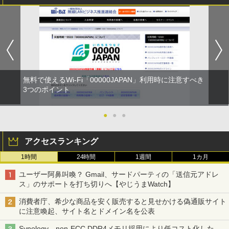
無料で使えるWi-Fi「00000JAPAN」利用時に注意すべき
3つのポイント
●
●
●
アクセスランキング
1時間
24時間
1週間
1カ月
ユーザー阿鼻叫喚？ Gmail、サードパーティの「送信元アドレ
ス」のサポートを打ち切りへ【やじうまWatch】
消費者庁、希少な商品を安く販売すると見せかける偽通販サイト
に注意喚起、サイト名とドメイン名を公表
Synology、non-ECC DDR4メモリ採用により低コスト化した