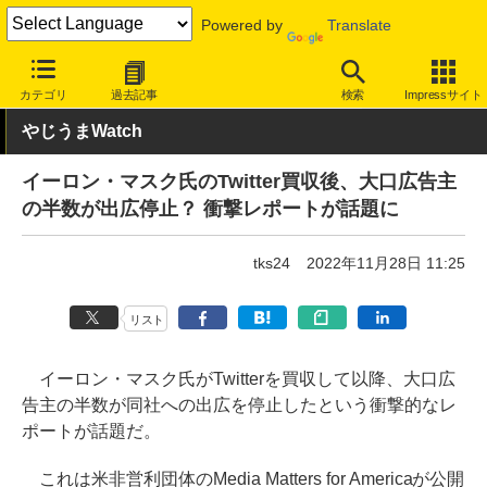
Powered by
Translate
INTERNET Watch
トピック
業界動向
調査
カテゴリ
過去記事
検索
Impressサイト
やじうまWatch
イーロン・マスク氏のTwitter買収後、大口広告主
の半数が出広停止？ 衝撃レポートが話題に
tks24
2022年11月28日 11:25
リスト
イーロン・マスク氏がTwitterを買収して以降、大口広
告主の半数が同社への出広を停止したという衝撃的なレ
ポートが話題だ。
これは米非営利団体のMedia Matters for Americaが公開