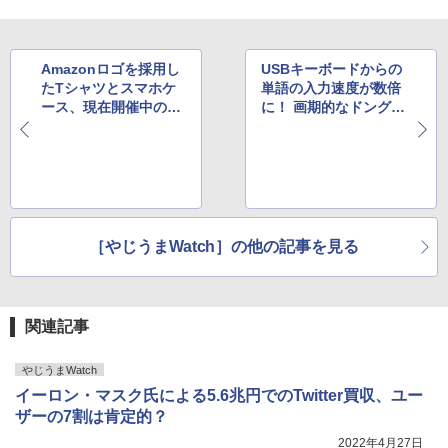
Amazonロゴを採用し
USBキーボードからの
たTシャツとスマホケ
単語の入力速度が数倍
ース、現在開催中のブ
に！ 画期的なドングル
ラックフライデーに登
がKickstarterで人気
場
［やじうまWatch］の他の記事を見る
関連記事
やじうまWatch
イーロン・マスク氏による5.6兆円でのTwitter買収、ユー
ザーの7割は肯定的？
2022年4月27日