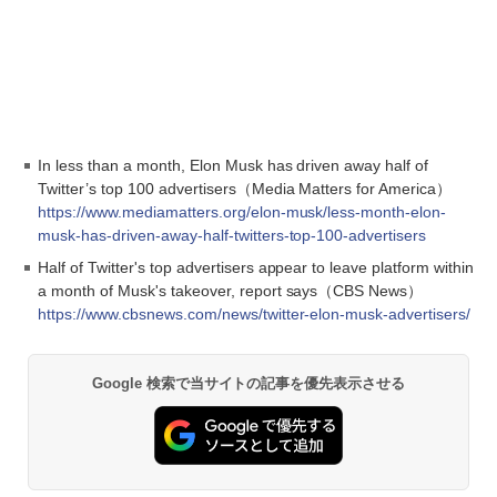
In less than a month, Elon Musk has driven away half of
Twitter’s top 100 advertisers（Media Matters for America）
https://www.mediamatters.org/elon-musk/less-month-elon-
musk-has-driven-away-half-twitters-top-100-advertisers
Half of Twitter's top advertisers appear to leave platform within
a month of Musk's takeover, report says（CBS News）
https://www.cbsnews.com/news/twitter-elon-musk-advertisers/
Google 検索で当サイトの記事を優先表示させる