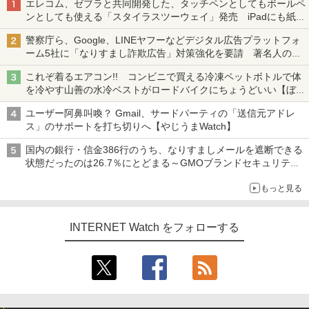
エレコム、ゼブラと共同開発した、タッチペンとしてもボールペ
ンとしても使える「スタイラスツーウェイ」発売 iPadにも紙に
も、持ち替えずに書き込める
警察庁ら、Google、LINEヤフーなどデジタル広告プラットフォ
ーム5社に「なりすまし詐欺広告」対策強化を要請 著名人の写
真や映像を使った投資詐欺などへの対策として
これぞ着るエアコン!! コンビニで買える冷凍ペットボトルで体
を冷やす山善の水冷ベストがロードバイクにちょうどいい【ぼっ
ち・ざ・ろーど！その14】【空いた時間でなにしてる？】
ユーザー阿鼻叫喚？ Gmail、サードパーティの「送信元アドレ
ス」のサポートを打ち切りへ【やじうまWatch】
国内の銀行・信金386行のうち、なりすましメールを遮断できる
状態だったのは26.7％にとどまる～GMOブランドセキュリティ
調査
もっと見る
INTERNET Watch をフォローする