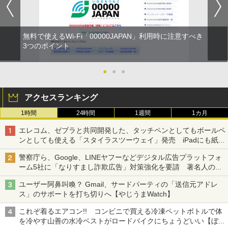
無料で使えるWi-Fi「00000JAPAN」利用時に注意すべき
3つのポイント
●
●
●
アクセスランキング
1時間
24時間
1週間
1カ月
エレコム、ゼブラと共同開発した、タッチペンとしてもボールペ
ンとしても使える「スタイラスツーウェイ」発売 iPadにも紙に
も、持ち替えずに書き込める
警察庁ら、Google、LINEヤフーなどデジタル広告プラットフォ
ーム5社に「なりすまし詐欺広告」対策強化を要請 著名人の写
真や映像を使った投資詐欺などへの対策として
ユーザー阿鼻叫喚？ Gmail、サードパーティの「送信元アドレ
ス」のサポートを打ち切りへ【やじうまWatch】
これぞ着るエアコン!! コンビニで買える冷凍ペットボトルで体
を冷やす山善の水冷ベストがロードバイクにちょうどいい【ぼっ