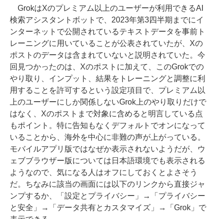
GrokはXのプレミアム以上のユーザーが利用できるAI
検索アシスタントボットで、2023年第3四半期までにイ
ンターネットで公開されているテキストデータを事前ト
レーニングに用いていることが公表されていたが、Xの
ポストのデータは含まれていないと説明されていた。今
回見つかったのは、Xのポストに加えて、このGrokでの
やり取り、インプット、結果をトレーニングと調整に利
用することを許可するという設定項目で、プレミアム以
上のユーザーにしか関係しないGrok上のやり取りだけで
はなく、Xのポストまで対象に含めると明言している点
もポイント。特に告知もなくデフォルトでオンになって
いることから、海外を中心に非難の声が上がっている。
モバイルアプリ版ではなぜか表示されないようだが、ウ
ェブブラウザー版については日本語環境でも表示される
ようなので、気になる人はオフにしておくとよさそう
だ。ちなみに該当の画面には以下のリンクから直接ジャ
ンプするか、「設定とプライバシー」→「プライバシー
と安全」→「データ共有とカスタマイズ」→「Grok」で