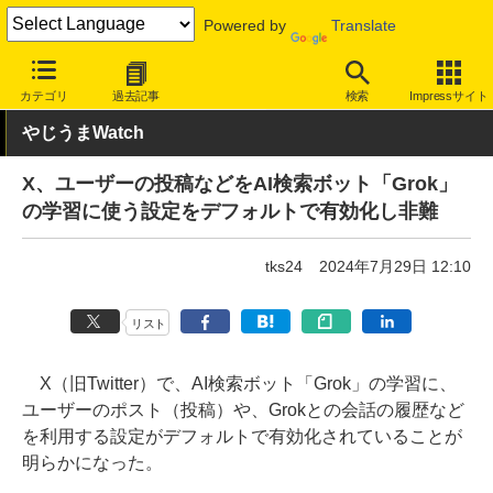
Powered by
Translate
INTERNET Watch
トピック
AI
カテゴリ
過去記事
検索
Impressサイト
やじうまWatch
X、ユーザーの投稿などをAI検索ボット「Grok」
の学習に使う設定をデフォルトで有効化し非難
tks24
2024年7月29日 12:10
リスト
X（旧Twitter）で、AI検索ボット「Grok」の学習に、
ユーザーのポスト（投稿）や、Grokとの会話の履歴など
を利用する設定がデフォルトで有効化されていることが
明らかになった。