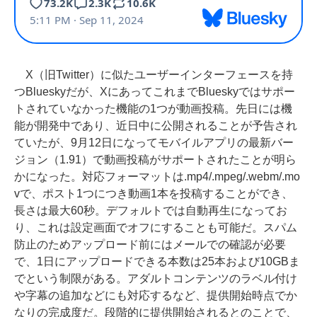
X（旧Twitter）に似たユーザーインターフェースを持
つBlueskyだが、XにあってこれまでBlueskyではサポー
トされていなかった機能の1つが動画投稿。先日には機
能が開発中であり、近日中に公開されることが予告され
ていたが、9月12日になってモバイルアプリの最新バー
ジョン（1.91）で動画投稿がサポートされたことが明ら
かになった。対応フォーマットは.mp4/.mpeg/.webm/.mo
vで、ポスト1つにつき動画1本を投稿することができ、
長さは最大60秒。デフォルトでは自動再生になってお
り、これは設定画面でオフにすることも可能だ。スパム
防止のためアップロード前にはメールでの確認が必要
で、1日にアップロードできる本数は25本および10GBま
でという制限がある。アダルトコンテンツのラベル付け
や字幕の追加などにも対応するなど、提供開始時点でか
なりの完成度だ。段階的に提供開始されるとのことで、