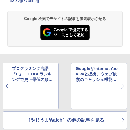
t/3l3vgf77uco2g
Google 検索で当サイトの記事を優先表示させる
プログラミング言語
GoogleがInternet Arc
「C」、TIOBEランキ
hiveと提携、ウェブ検
ングで史上最低の順位
索のキャッシュ機能が
へと転落。その原因と
数カ月ぶり復活へ
は
［やじうまWatch］の他の記事を見る