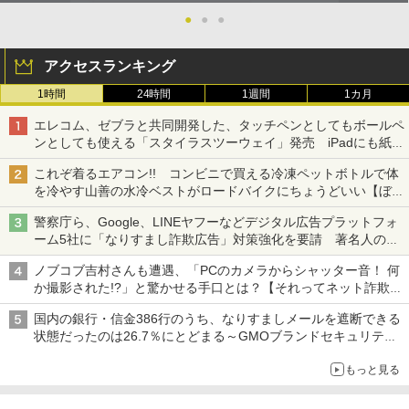
●
●
●
アクセスランキング
1時間
24時間
1週間
1カ月
エレコム、ゼブラと共同開発した、タッチペンとしてもボールペ
ンとしても使える「スタイラスツーウェイ」発売 iPadにも紙に
も、持ち替えずに書き込める
これぞ着るエアコン!! コンビニで買える冷凍ペットボトルで体
を冷やす山善の水冷ベストがロードバイクにちょうどいい【ぼっ
ち・ざ・ろーど！その14】【空いた時間でなにしてる？】
警察庁ら、Google、LINEヤフーなどデジタル広告プラットフォ
ーム5社に「なりすまし詐欺広告」対策強化を要請 著名人の写
真や映像を使った投資詐欺などへの対策として
ノブコブ吉村さんも遭遇、「PCのカメラからシャッター音！ 何
か撮影された!?」と驚かせる手口とは？【それってネット詐欺で
すよ！】
国内の銀行・信金386行のうち、なりすましメールを遮断できる
状態だったのは26.7％にとどまる～GMOブランドセキュリティ
調査
もっと見る