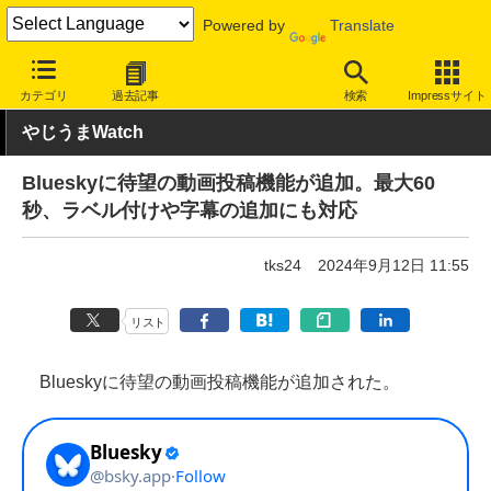
Powered by
Translate
INTERNET Watch
サービス/ソフト
サービス
SNS
カテゴリ
過去記事
検索
Impressサイト
やじうまWatch
Blueskyに待望の動画投稿機能が追加。最大60
秒、ラベル付けや字幕の追加にも対応
tks24
2024年9月12日 11:55
リスト
Blueskyに待望の動画投稿機能が追加された。