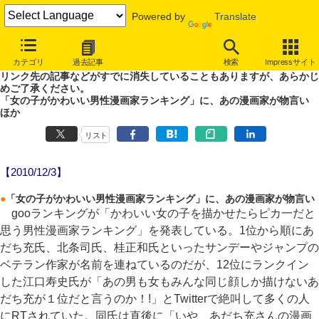
Powered by
Translate
やじうまWatch
カテゴリ
過去記事
検索
Impressサイト
噂あり、未確認情報ありのやじうまWatch。
リンク先の記事などがすでに消失していることもありますが、あらかじ
めご了承ください。
「女の子がかわいい男性漫画家ランキング」に、あの漫画家が物言い
ほか
リスト
【2010/12/3】
●
「女の子がかわいい男性漫画家ランキング」に、あの漫画家が物言い
gooランキングが「かわいい女の子を描かせたらピカ一だと
思う男性漫画家ランキング」を発表している。1位から順にあ
だち充氏、北条司氏、桂正和氏といったサンデーやジャンプの
ベテラン作家が名前を連ねているのだが、12位にランクイン
した江口寿史氏が「あの男も女もみんな同じ顔しか描けないあ
だち充が１位だと言うのか！!」とTwitterで絶叫して多くの人
にRTされていた。同氏は直後に「いや、あだち充さんの漫画