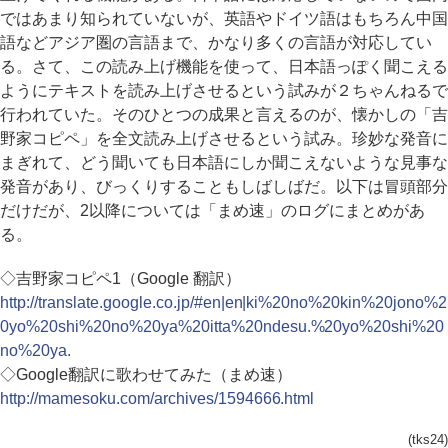
ではあまり知られていないが、英語やドイツ語はもちろん中国
語などアジア圏の言語まで、かなり多くの言語が対応してい
る。さて、この読み上げ機能を使って、日本語っぽく聞こえる
ようにテキストを読み上げさせるという試みが２ちゃんねるで
行われていた。そのひとつの成果と言えるのが、懐かしの「吉
野家コピペ」を全文読み上げさせるという試み。珍妙な発音に
まぎれて、どう聞いても日本語にしか聞こえないような見事な
発音があり、びっくりすることもしばしばだ。以下は冒頭部分
だけだが、2以降については「まめ速」のログにまとめがあ
る。
◇吉野家コピペ1（Google 翻訳）
http://translate.google.co.jp/#en|en|ki%20no%20kin%20jono%2
0yo%20shi%20no%20ya%20itta%20ndesu.%20yo%20shi%20
no%20ya.
◇Google翻訳に歌わせてみた（まめ速）
http://mamesoku.com/archives/1594666.html
(tks24)