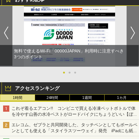
無料で使えるWi-Fi「00000JAPAN」利用時に注意すべき
3つのポイント
●
●
●
アクセスランキング
1時間
24時間
1週間
1カ月
これぞ着るエアコン!! コンビニで買える冷凍ペットボトルで体
を冷やす山善の水冷ベストがロードバイクにちょうどいい【ぼっ
ち・ざ・ろーど！その14】【空いた時間でなにしてる？】
エレコム、ゼブラと共同開発した、タッチペンとしてもボールペ
ンとしても使える「スタイラスツーウェイ」発売 iPadにも紙に
も、持ち替えずに書き込める