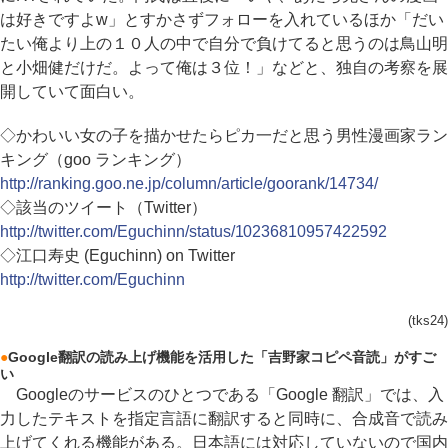
は好きですよw」とすかさずフォローを入れているほか「だい
たい俺より上の１０人の中で自分で負けてると思うのは鳥山明
と小畑健だけだ。よって俺は３位！」などと、独自の考察を展
開していて面白い。
◇かわいい女の子を描かせたらピカ一だと思う男性漫画家ラン
キング（goo ランキング）
http://ranking.goo.ne.jp/column/article/goorank/14734/
◇該当のツイート（Twitter）
http://twitter.com/Eguchinn/status/10236810957422592
◇江口寿史 (Eguchinn) on Twitter
http://twitter.com/Eguchinn
(tks24)
●
Google翻訳の読み上げ機能を活用した「吉野家コピペ音読」がすご
い
Googleのサービスのひとつである「Google 翻訳」では、入
力したテキストを指定言語に翻訳すると同時に、合成音で読み
上げてくれる機能がある。日本語には対応していないので国内