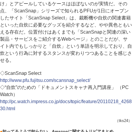
け」とアピールしているケースはほぼないのが実情だ。その
点、「ScanSnap」シリーズで知られるPFUが1日にオープン
したサイト「ScanSnap Select」は、裁断機や自炊の関連書籍
といった自炊に必要なグッズを紹介するなど、やや異色ともい
える存在だ。位置付けはあくまでも「ScanSnapと関連の深い
製品・サービスをご紹介するWebページ」とのことだが、サ
イト内でもしっかりと「自炊」という単語を明示しており、自
炊という行為に対するスタンスが変わりつつあることを感じさ
せる。
◇ScanSnap Select
http://www.pfu.fujitsu.com/scansnap_select/
◇“自炊”のための「ドキュメントスキャナ再入門講座」 （PC
Watch）
http://pc.watch.impress.co.jp/docs/topic/feature/20110218_4268
30.html
（tks24）
●
知ってるようで知らない、Amazonに関するトリビアまとめ