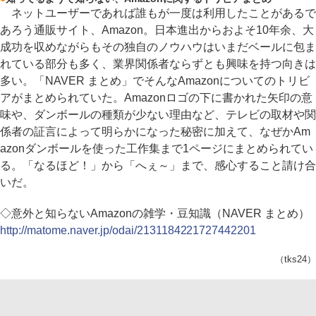
ネットユーザーであれば誰もが一度は利用したことがあるで
あろう通販サイト、Amazon。日本進出からおよそ10年余、大
成功を収めながらもその独自のノウハウはいまだベールに包ま
れている部分も多く、業界関係者ならずとも興味を持つ向きは
多い。「NAVER まとめ」でそんなAmazonについてのトリビ
アがまとめられていた。Amazonロゴの下に書かれた矢印の意
味や、ダンボールの種類が少ない理由など、テレビの取材や関
係者の証言によって明らかになった秘密に加えて、なぜかAm
azonダンボールを使った工作集まで1ページにまとめられてい
る。「なるほど！」から「へぇ～」まで、感心すること請け合
いだ。
◇意外と知らないAmazonの雑学・豆知識（NAVER まとめ）
http://matome.naver.jp/odai/2131184221727442201
（tks24）