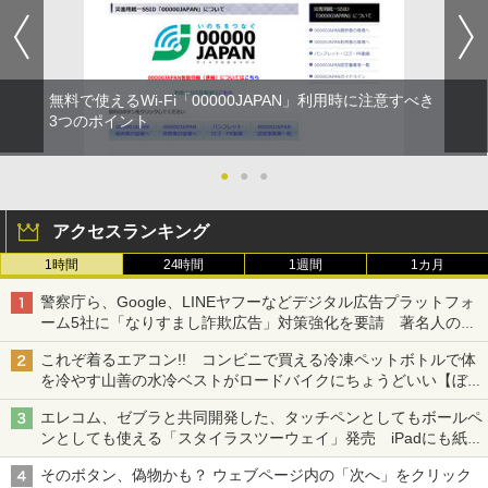
無料で使えるWi-Fi「00000JAPAN」利用時に注意すべき
3つのポイント
●
●
●
アクセスランキング
1時間
24時間
1週間
1カ月
警察庁ら、Google、LINEヤフーなどデジタル広告プラットフォ
ーム5社に「なりすまし詐欺広告」対策強化を要請 著名人の写
真や映像を使った投資詐欺などへの対策として
これぞ着るエアコン!! コンビニで買える冷凍ペットボトルで体
を冷やす山善の水冷ベストがロードバイクにちょうどいい【ぼっ
ち・ざ・ろーど！その14】【空いた時間でなにしてる？】
エレコム、ゼブラと共同開発した、タッチペンとしてもボールペ
ンとしても使える「スタイラスツーウェイ」発売 iPadにも紙に
も、持ち替えずに書き込める
そのボタン、偽物かも？ ウェブページ内の「次へ」をクリック