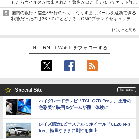
したらウイルスが検出されたと警告が出た【それってネット詐欺
ですよ！】
国内の銀行・信金386行のうち、なりすましメールを遮断できる
状態だったのは26.7％にとどまる～GMOブランドセキュリティ
調査
もっと見る
INTERNET Watch をフォローする
Special Site
ハイグレードテレビ「TCL Q7D Pro」。圧巻の
色彩美で映画＆ゲームが極上体験に
レイズ鍛造1ピースアルミホイール「CE28 N-p
lus」軽量なままに剛性を向上