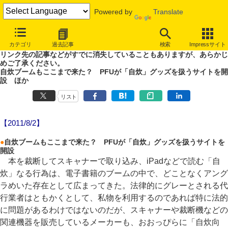
Powered by
Translate
やじうまWatch
カテゴリ
過去記事
検索
Impressサイト
噂あり、未確認情報ありのやじうまWatch。
リンク先の記事などがすでに消失していることもありますが、あらかじ
めご了承ください。
自炊ブームもここまで来た？ PFUが「自炊」グッズを扱うサイトを開
設 ほか
リスト
【2011/8/2】
●
自炊ブームもここまで来た？ PFUが「自炊」グッズを扱うサイトを
開設
本を裁断してスキャナーで取り込み、iPadなどで読む「自
炊」なる行為は、電子書籍のブームの中で、どことなくアング
ラめいた存在として広まってきた。法律的にグレーとされる代
行業者はともかくとして、私物を利用するのであれば特に法的
に問題があるわけではないのだが、スキャナーや裁断機などの
関連機器を販売しているメーカーも、おおっぴらに「自炊向