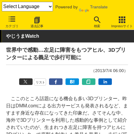
Powered by
Translate
INTERNET Watch
トピック
ネットの話題
カテゴリ
過去記事
検索
Impressサイト
やじうまWatch
世界中で感動…左足に障害をもつアヒル、3Dプリ
ンターによる義足で歩行可能に
（2013/7/4 06:00）
リスト
ここのところ話題になる機会も多い3Dプリンター。昨
日はDMM.comによる出力サービスも発表されるなど、ま
すます身近な存在になってきた印象だ。さてそんな中、
海外で3Dプリンターを利用した感動的な事例として紹介
されていたのが、生まれつき左足に障害を持つアヒルに