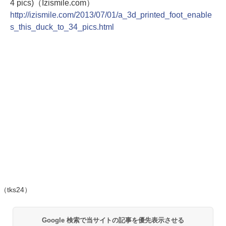
4 pics)（Izismile.com）
http://izismile.com/2013/07/01/a_3d_printed_foot_enable
s_this_duck_to_34_pics.html
（tks24）
Google 検索で当サイトの記事を優先表示させる