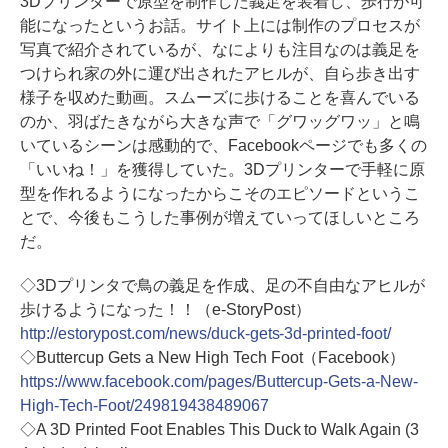
3Dプリンターで原型を制作した義足を装着し、歩行が可
能になったというお話。サイト上には制作のプロセスが
写真で紹介されているが、なによりも注目なのは義足を
つけられ家の外に運び出されたアヒルが、自ら歩き出す
様子を収めた動画。スムーズに歩けることを喜んでいる
のか、羽ばたきながら大きな声で「グワッグワッ」と鳴
いているシーンは感動的で、Facebookページでも多くの
「いいね！」を獲得していた。3Dプリンターで手軽に原
型を作れるようになったからこそのエピソードというこ
とで、今後もこうした事例が増えていってほしいところ
だ。
◇3Dプリンタで鳥の義足を作成、足の不自由なアヒルが
歩けるようになった！！（e-StoryPost）
http://estorypost.com/news/duck-gets-3d-printed-foot/
◇Buttercup Gets a New High Tech Foot（Facebook）
https://www.facebook.com/pages/Buttercup-Gets-a-New-
High-Tech-Foot/249819438489067
◇A 3D Printed Foot Enables This Duck to Walk Again (3