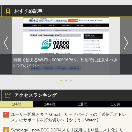
おすすめ記事
無料で使えるWi-Fi「00000JAPAN」利用時に注意すべき
3つのポイント
●
●
●
アクセスランキング
1時間
24時間
1週間
1カ月
ユーザー阿鼻叫喚？ Gmail、サードパーティの「送信元アドレ
ス」のサポートを打ち切りへ【やじうまWatch】
Synology、non-ECC DDR4メモリ採用により低コスト化した