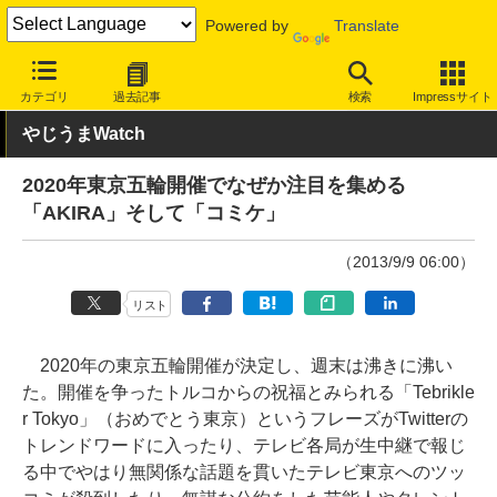
Powered by
Translate
INTERNET Watch
トピック
ネットの話題
カテゴリ
過去記事
検索
Impressサイト
やじうまWatch
2020年東京五輪開催でなぜか注目を集める
「AKIRA」そして「コミケ」
（2013/9/9 06:00）
リスト
2020年の東京五輪開催が決定し、週末は沸きに沸い
た。開催を争ったトルコからの祝福とみられる「Tebrikle
r Tokyo」（おめでとう東京）というフレーズがTwitterの
トレンドワードに入ったり、テレビ各局が生中継で報じ
る中でやはり無関係な話題を貫いたテレビ東京へのツッ