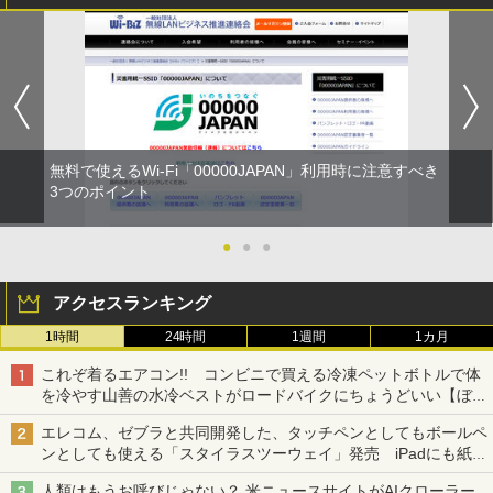
無料で使えるWi-Fi「00000JAPAN」利用時に注意すべき
3つのポイント
●
●
●
アクセスランキング
1時間
24時間
1週間
1カ月
これぞ着るエアコン!! コンビニで買える冷凍ペットボトルで体
を冷やす山善の水冷ベストがロードバイクにちょうどいい【ぼっ
ち・ざ・ろーど！その14】【空いた時間でなにしてる？】
エレコム、ゼブラと共同開発した、タッチペンとしてもボールペ
ンとしても使える「スタイラスツーウェイ」発売 iPadにも紙に
も、持ち替えずに書き込める
人類はもうお呼びじゃない？ 米ニュースサイトがAIクローラー