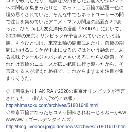
コミが殺到したり、無謀な公約をした芸能人やタレント
への関心が集まったりと、ネット上も五輪の話題一色に
埋め尽くされていた。そんな中でもネットユーザーの間
で注目を集めていたアニメ・マンガ関連の話題が2つあ
った。ひとつは大友克洋氏の漫画「AKIRA」において、
2020年の東京オリンピックが予言されていたという話
題。もうひとつは、東京五輪の開催にあたり、前後の期
間におけるコミケが中止になるのではという懸念だ。あ
る意味でクールジャパン的ともいえるこれらの話題、そ
れだけ五輪のニュースが広い範囲に行き渡ったからこそ
言及する人が増えた格好で、これからますます注目が集
まりそうだ。
◇【画像あり】AKIRAで2020の東京オリンピックが予言
されてた！（暇人＼(^o^)／速報）
http://himasoku.com/archives/51801648.html
◇東京五輪になったらコミケ開催されねーじゃねーかww
wwwww（ゴールデンタイムズ）
http://blog.livedoor.jp/goldennews/archives/51801610.htm