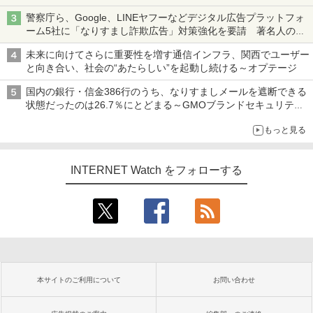
も、持ち替えずに書き込める
警察庁ら、Google、LINEヤフーなどデジタル広告プラットフォ
ーム5社に「なりすまし詐欺広告」対策強化を要請 著名人の写
真や映像を使った投資詐欺などへの対策として
未来に向けてさらに重要性を増す通信インフラ、関西でユーザー
と向き合い、社会の“あたらしい”を起動し続ける～オプテージ
国内の銀行・信金386行のうち、なりすましメールを遮断できる
状態だったのは26.7％にとどまる～GMOブランドセキュリティ
調査
もっと見る
INTERNET Watch をフォローする
本サイトのご利用について
お問い合わせ