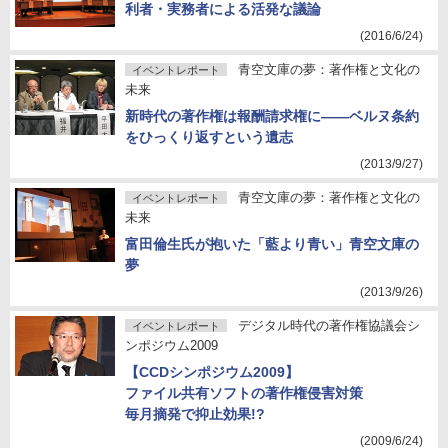
利者・実務者による活発な議論
(2016/6/24)
青空文庫の夢：著作権と文化の
イベントレポート
未来
新時代の著作権は報酬請求権に――ベルヌ条約
をひっくり返すという遺志
(2013/9/27)
青空文庫の夢：著作権と文化の
イベントレポート
未来
富田倫生氏が抱いた「藍より青い」青空文庫の
夢
(2013/9/26)
デジタル時代の著作権協議会シ
イベントレポート
ンポジウム2009
【CCDシンポジウム2009】
ファイル共有ソフトの著作権侵害対策
毎月摘発で抑止効果!?
(2009/6/24)