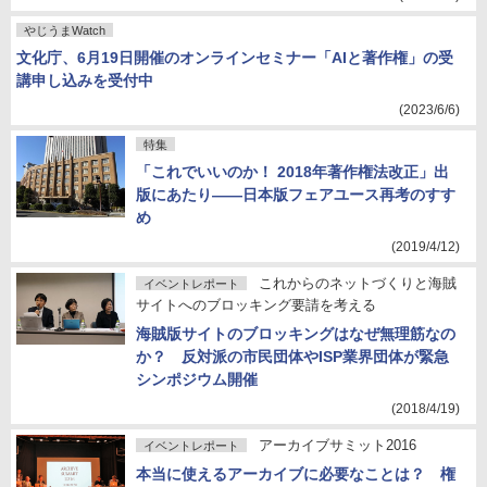
やじうまWatch
文化庁、6月19日開催のオンラインセミナー「AIと著作権」の受
講申し込みを受付中
(2023/6/6)
特集
「これでいいのか！ 2018年著作権法改正」出
版にあたり――日本版フェアユース再考のすす
め
(2019/4/12)
これからのネットづくりと海賊
イベントレポート
サイトへのブロッキング要請を考える
海賊版サイトのブロッキングはなぜ無理筋なの
か？ 反対派の市民団体やISP業界団体が緊急
シンポジウム開催
(2018/4/19)
アーカイブサミット2016
イベントレポート
本当に使えるアーカイブに必要なことは？ 権