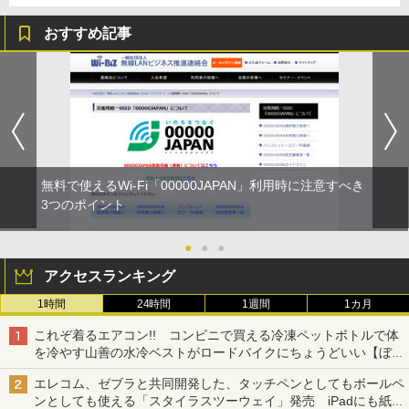
おすすめ記事
無料で使えるWi-Fi「00000JAPAN」利用時に注意すべき
3つのポイント
●
●
●
アクセスランキング
1時間
24時間
1週間
1カ月
これぞ着るエアコン!! コンビニで買える冷凍ペットボトルで体
を冷やす山善の水冷ベストがロードバイクにちょうどいい【ぼっ
ち・ざ・ろーど！その14】【空いた時間でなにしてる？】
エレコム、ゼブラと共同開発した、タッチペンとしてもボールペ
ンとしても使える「スタイラスツーウェイ」発売 iPadにも紙に