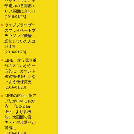
セットプラン、中
部電力の首都圏エ
リア展開に合わせ
[2016/01/28]
■
ウェブブラウザー
のプライベートブ
ラウジング機能、
認知していた人は
23.1％
[2016/01/28]
■
LINE、違う電話番
号のスマホから一
方的にアカウント
移管操作を行えな
いよう仕様変更
[2016/01/28]
■
LINEのiPhone版ア
プリがiPadにも対
応、「LINE for
iPad」より多機
能、大画面で音
声・ビデオ通話が
可能に
[2016/01/28]