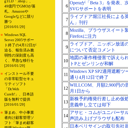
gTLD「.shop」、
Operaが「Beta 3」を発
6
49億円でGMOが落
SVGサポートを表明
札、Amazonや
ライブドア堀江社長による
Googleなどに競り
7
勝つ
ん」刊行
[2016/01/29]
Mozilla、ブラウザスイー
8
■
Windows SQL
Firefoxに注力
Server 2005サポー
ライブドア、ニッポン放送の
ト終了の4月12日が
9
について否定コメント
迫る、報告済み脆
弱性の深刻度も高
地図の著作権侵害で訴えら
10
く、早急な移行を
トPとゼンリンが和解
[2016/01/29]
Windows XP SP2適用
■
インストール不要
11
通り4月12日で終了
の非常駐型セキュ
リティソフト
WILLCOM、月額2,900円
12
「Dr.Web
月1日から
CureIt!」、日本語
新株予約権発行差し止め仮
版を無料で提供
13
意義申し立ては却下
[2016/01/29]
アサヒ・コムがユニバーサ
■
筆まめ、中小事業
14
者向け顧客管理ソ
声読み上げブラウザも配布
フト「筆まめ顧客
日本ベリサインの取引先社員