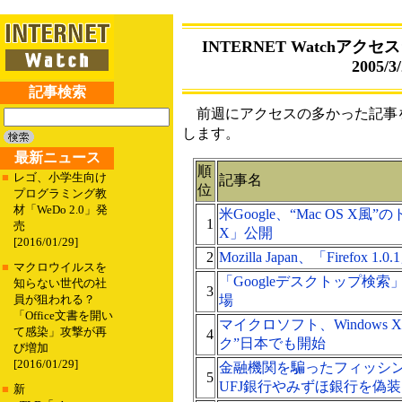
INTERNET Watchアクセス
2005/3/
記事検索
前週にアクセスの多かった記事を
します。
最新ニュース
順
■
レゴ、小学生向け
記事名
位
プログラミング教
材「WeDo 2.0」発
米Google、“Mac OS X風”
1
売
X」公開
[2016/01/29]
2
Mozilla Japan、「Firefox
■
マクロウイルスを
「Googleデスクトップ検
知らない世代の社
3
場
員が狙われる？
「Office文書を開い
マイクロソフト、Windows
て感染」攻撃が再
4
ク”日本でも開始
び増加
[2016/01/29]
金融機関を騙ったフィッシ
5
UFJ銀行やみずほ銀行を偽装
■
新