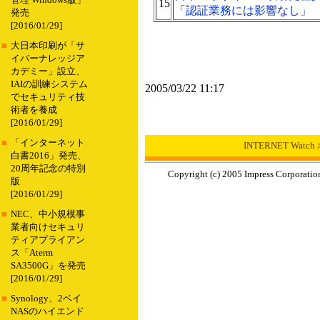
管理 Windows版」
15
「認証業務には影響なし」
発売
[2016/01/29]
■
大日本印刷が「サ
イバーナレッジア
カデミー」設立、
IAIの訓練システム
2005/03/22 11:17
でセキュリティ技
術者を養成
[2016/01/29]
■
「インターネット
INTERNET Wat
白書2016」発売、
20周年記念の特別
Copyright (c) 2005 Impress Corporation
版
[2016/01/29]
■
NEC、中小規模事
業者向けセキュリ
ティアプライアン
ス「Aterm
SA3500G」を発売
[2016/01/29]
■
Synology、2ベイ
NASのハイエンド