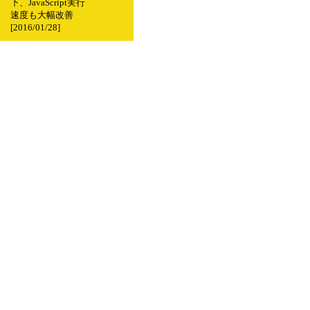
下、JavaScript実行
速度も大幅改善
[2016/01/28]