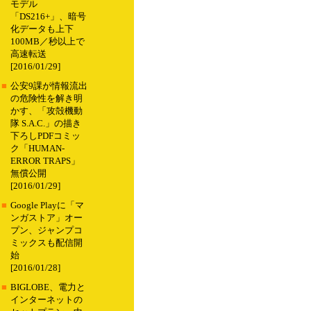
モデル
「DS216+」、暗号
化データも上下
100MB／秒以上で
高速転送
[2016/01/29]
■
公安9課が情報流出
の危険性を解き明
かす、「攻殻機動
隊 S.A.C.」の描き
下ろしPDFコミッ
ク「HUMAN-
ERROR TRAPS」
無償公開
[2016/01/29]
■
Google Playに「マ
ンガストア」オー
プン、ジャンプコ
ミックスも配信開
始
[2016/01/28]
■
BIGLOBE、電力と
インターネットの