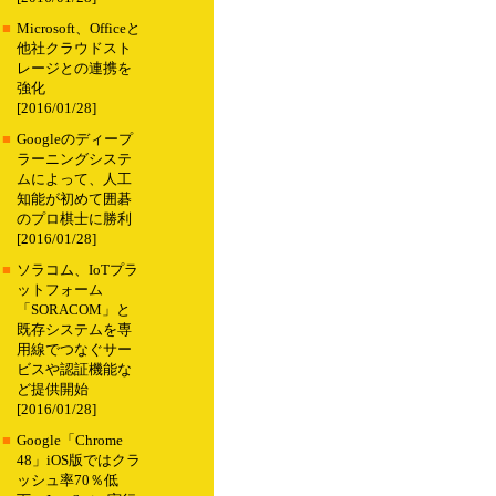
■
Microsoft、Officeと
他社クラウドスト
レージとの連携を
強化
[2016/01/28]
■
Googleのディープ
ラーニングシステ
ムによって、人工
知能が初めて囲碁
のプロ棋士に勝利
[2016/01/28]
■
ソラコム、IoTプラ
ットフォーム
「SORACOM」と
既存システムを専
用線でつなぐサー
ビスや認証機能な
ど提供開始
[2016/01/28]
■
Google「Chrome
48」iOS版ではクラ
ッシュ率70％低