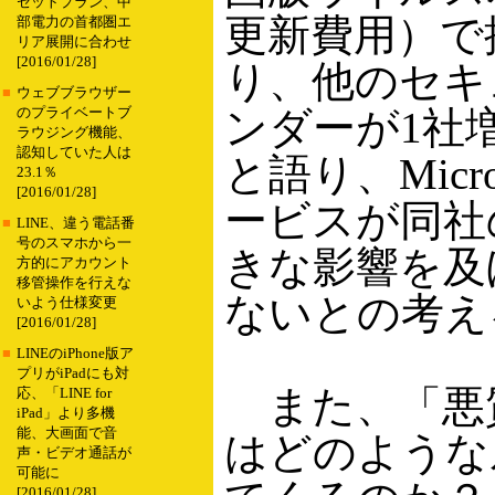
セットプラン、中
更新費用）で
部電力の首都圏エ
リア展開に合わせ
[2016/01/28]
り、他のセキ
■
ウェブブラウザー
ンダーが1社
のプライベートブ
ラウジング機能、
認知していた人は
と語り、Micro
23.1％
[2016/01/28]
ービスが同社
■
LINE、違う電話番
号のスマホから一
きな影響を及
方的にアカウント
移管操作を行えな
ないとの考え
いよう仕様変更
[2016/01/28]
■
LINEのiPhone版ア
プリがiPadにも対
また、「悪
応、「LINE for
iPad」より多機
能、大画面で音
はどのような
声・ビデオ通話が
可能に
[2016/01/28]