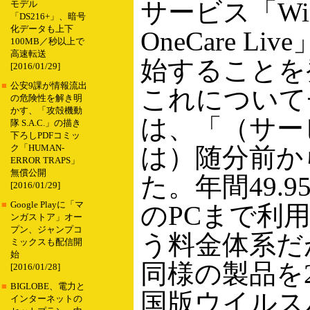
サービス「Win
モデル
「DS216+」、暗号
化データも上下
OneCare Li
100MB／秒以上で
高速転送
始することを
[2016/01/29]
■
公安9課が情報流出
これについて
の危険性を解き明
かす、「攻殻機動
は、「（サー
隊 S.A.C.」の描き
下ろしPDFコミッ
は）随分前か
ク「HUMAN-
ERROR TRAPS」
無償公開
た。年間49.9
[2016/01/29]
■
Google Playに「マ
のPCまで利
ンガストア」オー
プン、ジャンプコ
う料金体系だ
ミックスも配信開
始
同様の製品を
[2016/01/28]
■
BIGLOBE、電力と
国版ウイルス
インターネットの