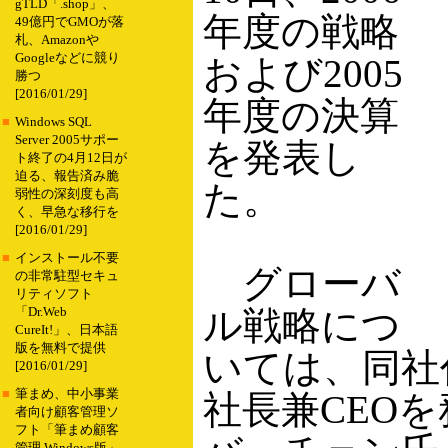
gTLD「.shop」、
年度の戦略
49億円でGMOが落
札、Amazonや
Googleなどに競り
および2005
勝つ
[2016/01/29]
年度の決算
■
Windows SQL
Server 2005サポー
を発表し
ト終了の4月12日が
迫る、報告済み脆
た。
弱性の深刻度も高
く、早急な移行を
[2016/01/29]
■
インストール不要
グローバ
の非常駐型セキュ
リティソフト
ル戦略につ
「Dr.Web
CureIt!」、日本語
版を無料で提供
いては、同社
[2016/01/29]
■
筆まめ、中小事業
社長兼CEO
者向け顧客管理ソ
フト「筆まめ顧客