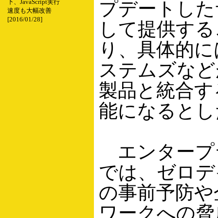
プデートした
下、JavaScript実行
速度も大幅改善
[2016/01/28]
して提供する
り、具体的に
ステムズなど
製品と統合す
能になるとし
エンタープ
では、ゼロデ
の事前予防や
ワークへの脅