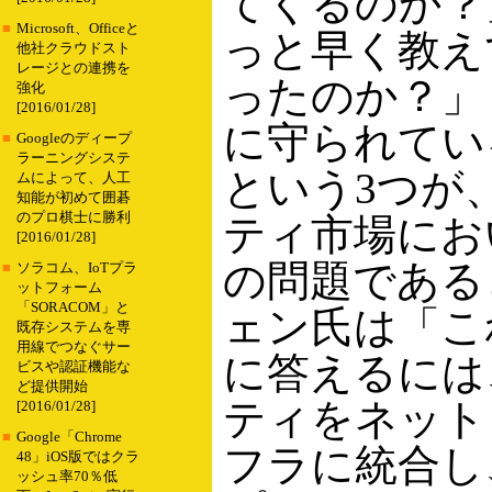
てくるのか？
■
Microsoft、Officeと
っと早く教え
他社クラウドスト
レージとの連携を
ったのか？」
強化
[2016/01/28]
に守られてい
■
Googleのディープ
ラーニングシステ
という3つが
ムによって、人工
知能が初めて囲碁
のプロ棋士に勝利
ティ市場にお
[2016/01/28]
の問題である
■
ソラコム、IoTプラ
ットフォーム
「SORACOM」と
ェン氏は「こ
既存システムを専
用線でつなぐサー
に答えるには
ビスや認証機能な
ど提供開始
ティをネット
[2016/01/28]
■
Google「Chrome
フラに統合し
48」iOS版ではクラ
ッシュ率70％低