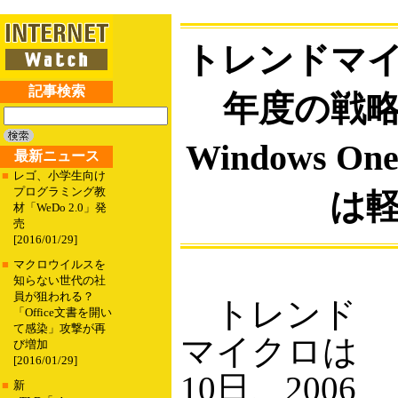
トレンドマイ
記事検索
年度の戦
Windows O
最新ニュース
■
レゴ、小学生向け
プログラミング教
は
材「WeDo 2.0」発
売
[2016/01/29]
■
マクロウイルスを
知らない世代の社
員が狙われる？
トレンド
「Office文書を開い
て感染」攻撃が再
マイクロは
び増加
[2016/01/29]
10日、2006
■
新