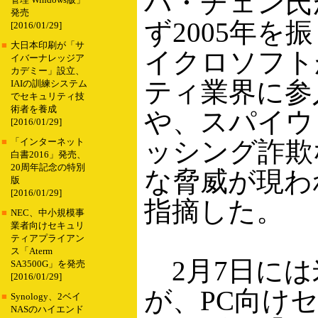
バ・チェン氏
管理 Windows版」
発売
ず2005年を
[2016/01/29]
■
大日本印刷が「サ
イクロソフト
イバーナレッジア
カデミー」設立、
ティ業界に参
IAIの訓練システム
でセキュリティ技
術者を養成
や、スパイウ
[2016/01/29]
ッシング詐欺
■
「インターネット
白書2016」発売、
20周年記念の特別
な脅威が現わ
版
[2016/01/29]
指摘した。
■
NEC、中小規模事
業者向けセキュリ
ティアプライアン
ス「Aterm
2月7日には米Mi
SA3500G」を発売
[2016/01/29]
が、PC向け
■
Synology、2ベイ
NASのハイエンド