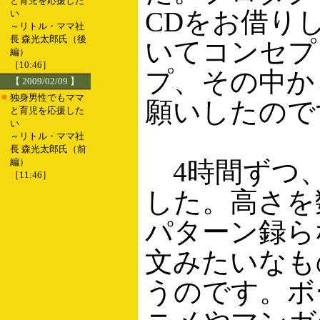
と育児を応援した
CDをお借り
い
～リトル・ママ社
長 森光太郎氏（後
いてコンセプ
編）
［10:46］
プ、その中か
【 2009/02/09 】
■
独身男性でもママ
願いしたので
と育児を応援した
い
～リトル・ママ社
長 森光太郎氏（前
編）
4時間ずつ、
［11:46］
した。高さを
パターン録ら
文みたいなも
うのです。ボ