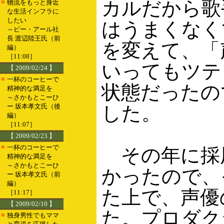
カルだから歌
■
物流をもっと身近
な生活インフラに
したい
はうまくなく
～ピー・アール社
長 渡辺陸王氏（前
を変えて、「
編）
［11:08］
いってもツテ
【 2009/02/24 】
■
一杯のコーヒーで
状態だったの
精神的な満足を
～さかもとこーひ
ー 坂本孝文氏（後
した。
編）
［11:07］
【 2009/02/23 】
■
一杯のコーヒーで
その年に採
精神的な満足を
～さかもとこーひ
かったので、
ー 坂本孝文氏（前
編）
た上で、声優
［11:17］
【 2009/02/10 】
た。プロダク
■
独身男性でもママ