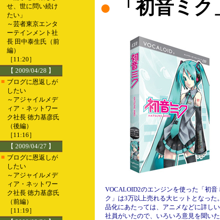
●
「初音ミク
せ、世に問い続け
たい」
～芸者東京エンタ
ーテインメント社
長 田中泰生氏（前
編）
［11:20］
【 2009/04/28 】
■
ブログに恩返しが
したい
～アジャイルメデ
ィア・ネットワー
ク社長 徳力基彦氏
（後編）
［11:16］
【 2009/04/27 】
■
ブログに恩返しが
したい
～アジャイルメデ
ィア・ネットワー
VOCALOID2のエンジンを使った「初音
ク社長 徳力基彦氏
ク」は3万以上売れる大ヒットとなった
（前編）
品化にあたっては、アニメなどに詳しい
［11:19］
社員がいたので、いろいろ意見を聞いた