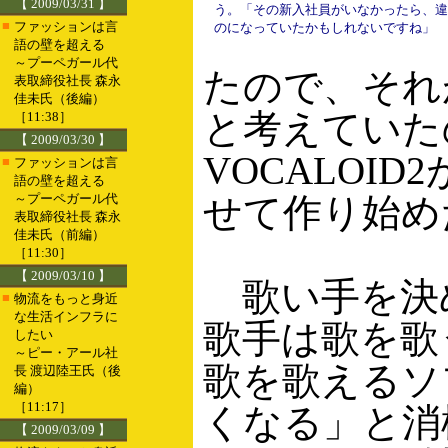
【 2009/03/31 】
う。「その新入社員がいなかったら、違
■
ファッションは言
のになっていたかもしれないですね」
語の壁を超える
～プーペガール代
たので、それ
表取締役社長 森永
佳未氏（後編）
と考えていたの
［11:38］
【 2009/03/30 】
VOCALOI
■
ファッションは言
語の壁を超える
～プーペガール代
せて作り始め
表取締役社長 森永
佳未氏（前編）
［11:30］
【 2009/03/10 】
歌い手を決
■
物流をもっと身近
な生活インフラに
歌手は歌を歌
したい
～ピー・アール社
歌を歌えるソ
長 渡辺陸王氏（後
編）
［11:17］
くなる」と消
【 2009/03/09 】