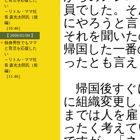
と育児を応援した
員でした。そ
い
～リトル・ママ社
長 森光太郎氏（後
にやろうと言
編）
［10:46］
それを聞いた
【 2009/02/09 】
■
独身男性でもママ
帰国した一番
と育児を応援した
い
ったとも言え
～リトル・ママ社
長 森光太郎氏（前
編）
［11:46］
帰国後すぐ
に組織変更し
までは人を雇
ったく考えて