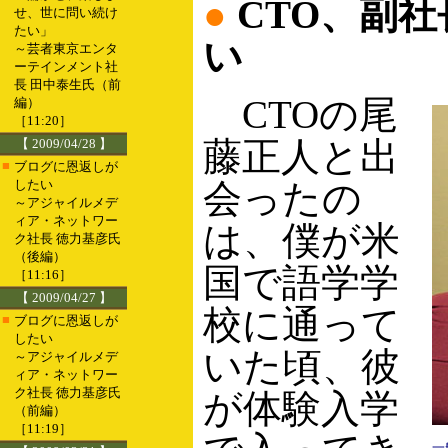
●
CTO、副
せ、世に問い続け
たい」
い
～芸者東京エンタ
ーテインメント社
長 田中泰生氏（前
CTOの尾
編）
［11:20］
藤正人と出
【 2009/04/28 】
■
ブログに恩返しが
したい
会ったの
～アジャイルメデ
ィア・ネットワー
は、僕が米
ク社長 徳力基彦氏
（後編）
国で語学学
［11:16］
【 2009/04/27 】
校に通って
■
ブログに恩返しが
したい
いた頃、彼
～アジャイルメデ
ィア・ネットワー
ク社長 徳力基彦氏
が体験入学
（前編）
［11:19］
一