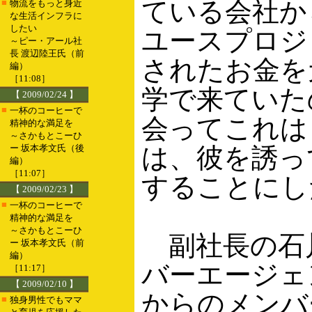
ている会社か
■
物流をもっと身近
な生活インフラに
したい
ユースプロジ
～ピー・アール社
長 渡辺陸王氏（前
されたお金を
編）
［11:08］
学で来ていた
【 2009/02/24 】
■
一杯のコーヒーで
会ってこれは
精神的な満足を
～さかもとこーひ
ー 坂本孝文氏（後
は、彼を誘っ
編）
［11:07］
することにし
【 2009/02/23 】
■
一杯のコーヒーで
精神的な満足を
～さかもとこーひ
副社長の石
ー 坂本孝文氏（前
編）
バーエージェ
［11:17］
【 2009/02/10 】
からのメンバ
■
独身男性でもママ