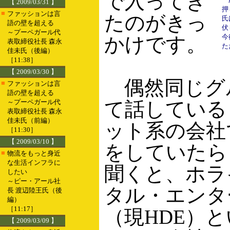
で入ってき
【 2009/03/31 】
押
■
ファッションは言
たのがきっ
氏
語の壁を超える
伏
～プーペガール代
今
かけです。
表取締役社長 森永
た
佳未氏（後編）
［11:38］
【 2009/03/30 】
偶然同じグ
■
ファッションは言
語の壁を超える
～プーペガール代
て話している
表取締役社長 森永
佳未氏（前編）
ット系の会社
［11:30］
【 2009/03/10 】
をしていたら
■
物流をもっと身近
な生活インフラに
聞くと、ホラ
したい
～ピー・アール社
タル・エンタ
長 渡辺陸王氏（後
編）
［11:17］
（現HDE）
【 2009/03/09 】