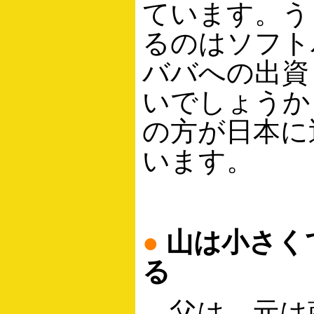
ています。う
るのはソフト
ババへの出資
いでしょうか
の方が日本に
います。
●
山は小さく
る
父は、元は