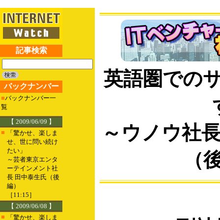
記事検索
英語圏での
バックナンバー
■
バックナンバー一
覧
【 2009/06/09 】
～ウノウ社長
■
「驚かせ、楽しま
せ、世に問い続け
たい」
（
～芸者東京エンタ
ーテインメント社
長 田中泰生氏（後
編）
［11:15］
【 2009/06/08 】
■
「驚かせ、楽しま