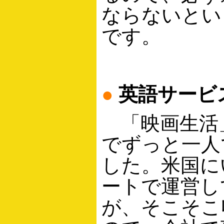
ならないとい
です。
●
英語サービ
「映画生活
でずっと一人
した。米国に
ートで運営し
が、そこそこ