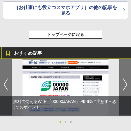
に共有できるクラウド
ストレージ「Degoo」
［お仕事にも役立つスマホアプリ］の他の記事を
見る
トップページに戻る
おすすめ記事
無料で使えるWi-Fi「00000JAPAN」利用時に注意すべき
3つのポイント
●
●
●