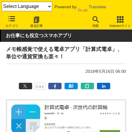
Powered by
Translate
INTERNET Watch
サービス/ソフト
ソフトウェア
スマートフォ
カテゴリ
過去記事
検索
Impressサイト
お仕事にも役立つスマホアプリ
メモ帳感覚で使える電卓アプリ「計算式電卓」、
単位や通貨変換も楽々！
2018年5月16日 06:00
リスト