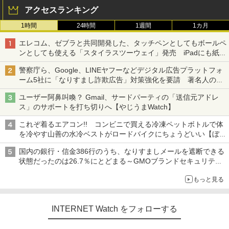
アクセスランキング
1時間
24時間
1週間
1カ月
エレコム、ゼブラと共同開発した、タッチペンとしてもボールペ
ンとしても使える「スタイラスツーウェイ」発売 iPadにも紙に
も、持ち替えずに書き込める
警察庁ら、Google、LINEヤフーなどデジタル広告プラットフォ
ーム5社に「なりすまし詐欺広告」対策強化を要請 著名人の写
真や映像を使った投資詐欺などへの対策として
ユーザー阿鼻叫喚？ Gmail、サードパーティの「送信元アドレ
ス」のサポートを打ち切りへ【やじうまWatch】
これぞ着るエアコン!! コンビニで買える冷凍ペットボトルで体
を冷やす山善の水冷ベストがロードバイクにちょうどいい【ぼっ
ち・ざ・ろーど！その14】【空いた時間でなにしてる？】
国内の銀行・信金386行のうち、なりすましメールを遮断できる
状態だったのは26.7％にとどまる～GMOブランドセキュリティ
調査
もっと見る
INTERNET Watch をフォローする