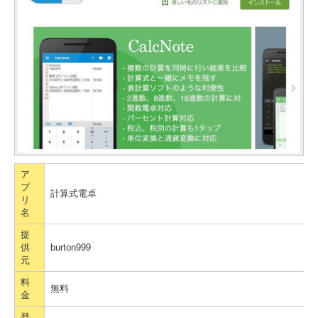
ア
プ
計算式電卓
リ
名
提
供
burton999
元
料
無料
金
登