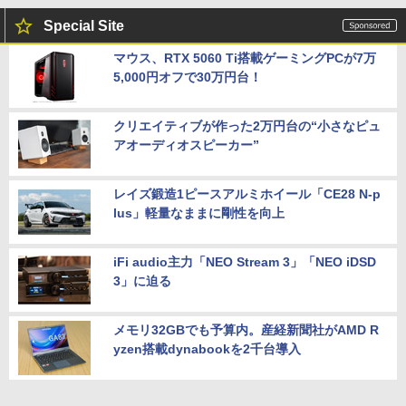
Special Site
マウス、RTX 5060 Ti搭載ゲーミングPCが7万
5,000円オフで30万円台！
クリエイティブが作った2万円台の“小さなピュ
アオーディオスピーカー”
レイズ鍛造1ピースアルミホイール「CE28 N-p
lus」軽量なままに剛性を向上
iFi audio主力「NEO Stream 3」「NEO iDSD
3」に迫る
メモリ32GBでも予算内。産経新聞社がAMD R
yzen搭載dynabookを2千台導入