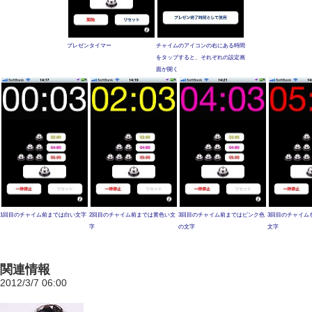
プレゼンタイマー
チャイムのアイコンの右にある時間
をタップすると、それぞれの設定画
面が開く
1回目のチャイム前までは白い文字
2回目のチャイム前までは黄色い文
3回目のチャイム前まではピンク色
3回目のチャイム
字
の文字
文字
関連情報
2012/3/7 06:00