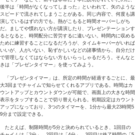
後半は「時間がなくなってしまった」といわれて、矢のような
スピードで流されてしまうことがある。同じ内容で、何度も講
演しているはずの方でも、熱がこもると時間オーバーしがち
だ。ましてや慣れない方が講演したり、プレゼンテーションす
るとなると、時間配分に苦労するに違いない。時間内に収める
ために練習することになるだろうが、タイムキーパーがいれば
いいが、人がいない、恥ずかしいなどの諸事情から、自分だけ
で管理しなくてはならない方もいらっしゃるだろう。そんなと
きは「プレゼンタイマー」を使ってみよう。
「プレゼンタイマー」は、所定の時間が経過するごとに、最
大3回までチャイムで知らせてくれるアプリである。時間はカ
ウントアップとカウントダウンが可能で、画面上の大きな時間
表示をタップすることで切り替えられる。初期設定はカウント
アップになっており、3つのタイマーを、1分から最大23時間5
9分まで設定できる。
たとえば、制限時間が5分と決められているとき、1回目の
チャイムは「2分」、2回目は「4分」、3回目は終了時間の「5