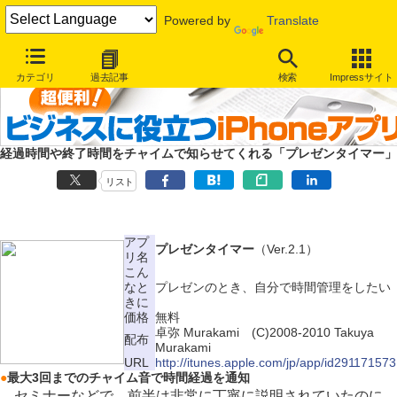
Powered by
Translate
カテゴリ
過去記事
検索
Impressサイト
経過時間や終了時間をチャイムで知らせてくれる「プレゼンタイマー」
リスト
アプ
プレゼンタイマー
（Ver.2.1）
リ名
こん
なと
プレゼンのとき、自分で時間管理をしたい
きに
価格
無料
卓弥 Murakami (C)2008-2010 Takuya
配布
Murakami
URL
http://itunes.apple.com/jp/app/id291171573
●
最大3回までのチャイム音で時間経過を通知
セミナーなどで、前半は非常に丁寧に説明されていたのに、