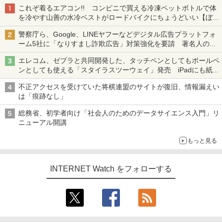
これぞ着るエアコン!! コンビニで買える冷凍ペットボトルで体
を冷やす山善の水冷ベストがロードバイクにちょうどいい【ぼっ
ち・ざ・ろーど！その14】【空いた時間でなにしてる？】
警察庁ら、Google、LINEヤフーなどデジタル広告プラットフォ
ーム5社に「なりすまし詐欺広告」対策強化を要請 著名人の写
真や映像を使った投資詐欺などへの対策として
エレコム、ゼブラと共同開発した、タッチペンとしてもボールペ
ンとしても使える「スタイラスツーウェイ」発売 iPadにも紙に
も、持ち替えずに書き込める
不正アクセスを受けていた将棋連盟のサイトが復旧、情報漏えい
は「痕跡なし」
総務省、初学者向け「社会人のためのデータサイエンス入門」リ
ニューアル開講
もっと見る
INTERNET Watch をフォローする