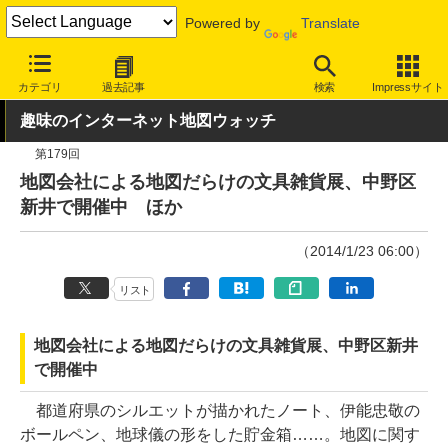
Powered by
Translate
INTERNET Watch
トピック
地図/位置情報
カテゴリ
過去記事
検索
Impressサイト
趣味のインターネット地図ウォッチ
第179回
地図会社による地図だらけの文具雑貨展、中野区
新井で開催中 ほか
（2014/1/23 06:00）
リスト
地図会社による地図だらけの文具雑貨展、中野区新井
で開催中
都道府県のシルエットが描かれたノート、伊能忠敬の
ボールペン、地球儀の形をした貯金箱……。地図に関す