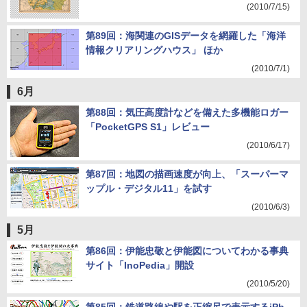
(2010/7/15)
第89回：海関連のGISデータを網羅した「海洋
情報クリアリングハウス」 ほか
(2010/7/1)
6月
第88回：気圧高度計などを備えた多機能ロガー
「PocketGPS S1」レビュー
(2010/6/17)
第87回：地図の描画速度が向上、「スーパーマ
ップル・デジタル11」を試す
(2010/6/3)
5月
第86回：伊能忠敬と伊能図についてわかる事典
サイト「InoPedia」開設
(2010/5/20)