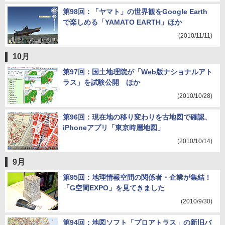
第98回：「ヤマト」の世界観をGoogle Earth
で楽しめる「YAMATO EARTH」ほか
(2010/11/11)
10月
第97回：国土地理院が「Web版ナショナルアト
ラス」を試験公開 ほか
(2010/10/28)
第96回：現在地の移り変わりを古地図で確認、
iPhoneアプリ「東京時層地図」
(2010/10/14)
9月
第95回：地理情報空間の関係者・企業が集結！
「G空間EXPO」を見てきました
(2010/9/30)
第94回：地図ソフト「プロアトラス」の新旧バ