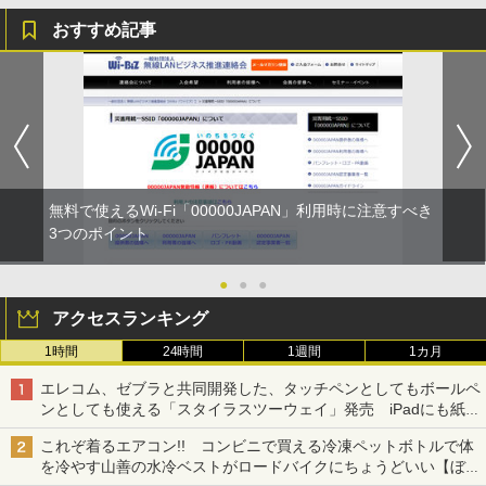
おすすめ記事
無料で使えるWi-Fi「00000JAPAN」利用時に注意すべき
3つのポイント
●
●
●
アクセスランキング
1時間
24時間
1週間
1カ月
エレコム、ゼブラと共同開発した、タッチペンとしてもボールペ
ンとしても使える「スタイラスツーウェイ」発売 iPadにも紙に
も、持ち替えずに書き込める
これぞ着るエアコン!! コンビニで買える冷凍ペットボトルで体
を冷やす山善の水冷ベストがロードバイクにちょうどいい【ぼっ