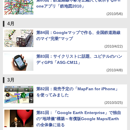
第85回：鉄道路線や駅を正縮尺で表示するiPh
oneアプリ「鉄地図2010」
(2010/5/6)
4月
第84回：Googleマップで作る、全国鉄道路線
のマイ“完乗”マップ
(2010/4/22)
第83回：サイクリストに話題、ユピテルのハン
ディGPS「ASG-CM11」
(2010/4/8)
3月
第82回：発売予定の「MapFan for iPhone」
を使ってみました
(2010/3/25)
第81回：「Google Earth Enterprise」で独自
の“地球儀”構築～有償版Google Maps/Earth
の全体像に迫る