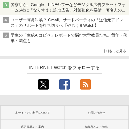
ち・ざ・ろーど！その14】【空いた時間でなにしてる？】
警察庁ら、Google、LINEヤフーなどデジタル広告プラットフォ
ーム5社に「なりすまし詐欺広告」対策強化を要請 著名人の写
真や映像を使った投資詐欺などへの対策として
ユーザー阿鼻叫喚？ Gmail、サードパーティの「送信元アドレ
ス」のサポートを打ち切りへ【やじうまWatch】
学生の「生成AIコピペ」レポートで悩む大学教員たち。留年・落
単・減点も
もっと見る
INTERNET Watch をフォローする
本サイトのご利用について
お問い合わせ
広告掲載のご案内
編集部へのご連絡