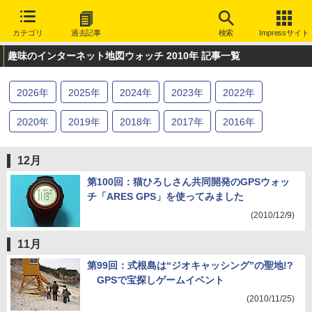
カテゴリ
過去記事
検索
Impressサイト
趣味のインターネット地図ウォッチ 2010年 記事一覧
2026
年
2025
年
2024
年
2023
年
2022
年
2020
年
2019
年
2018
年
2017
年
2016
年
2015
年
2014
年
2013
年
2012
年
2011
年
12月
2010
年
2009
年
2008
年
2007
年
2006
年
第100回：猫ひろしさん共同開発のGPSウォッ
チ「ARES GPS」を使ってみました
(2010/12/9)
11月
第99回：式根島は“ジオキャッシング”の聖地!?
GPSで宝探しゲームイベント
(2010/11/25)