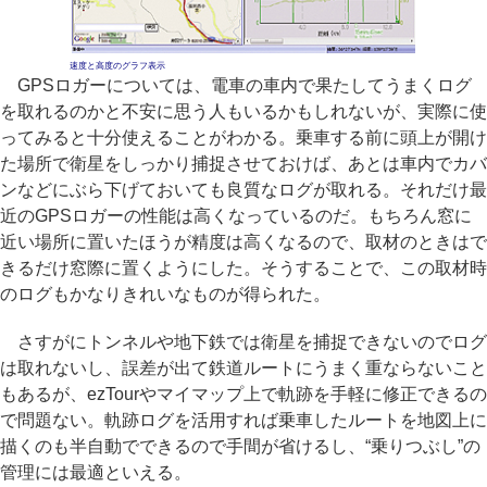
速度と高度のグラフ表示
GPSロガーについては、電車の車内で果たしてうまくログ
を取れるのかと不安に思う人もいるかもしれないが、実際に使
ってみると十分使えることがわかる。乗車する前に頭上が開け
た場所で衛星をしっかり捕捉させておけば、あとは車内でカバ
ンなどにぶら下げておいても良質なログが取れる。それだけ最
近のGPSロガーの性能は高くなっているのだ。もちろん窓に
近い場所に置いたほうが精度は高くなるので、取材のときはで
きるだけ窓際に置くようにした。そうすることで、この取材時
のログもかなりきれいなものが得られた。
さすがにトンネルや地下鉄では衛星を捕捉できないのでログ
は取れないし、誤差が出て鉄道ルートにうまく重ならないこと
もあるが、ezTourやマイマップ上で軌跡を手軽に修正できるの
で問題ない。軌跡ログを活用すれば乗車したルートを地図上に
描くのも半自動でできるので手間が省けるし、“乗りつぶし”の
管理には最適といえる。