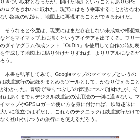
りきつい取材となったが、開けた場所ということもありGPS
のログもきれいに取れた。現実にはもう乗車することがかなわ
ない路線の軌跡も、地図上に再現することができるわけだ。
そうなると今度は、現実にはまだ存在しない未成線や構想線
などをマイマップ上に描くというアイデアも出てくる。フリー
のダイヤグラム作成ソフト「OuDia」を使用して自作の時刻表
を作成して地図上に貼り付けたりすれば、よりリアルになるだ
ろう。
本書を執筆してみて、Googleマップのマイマップというの
は鉄道旅行の記録をまとめるツールとして、かなり使えること
がわかった。冒頭で“乗りつぶし”の管理について触れたが、そ
れはあくまでもデジタル鉄道記の活用法の一例に過ぎない。マ
イマップやGPSロガーの使い方を身に付ければ、鉄道趣味に
大いに役立つはずだし、これらのテクニックは鉄道旅行だけで
なく登山やふつうの旅行にも使えるだろう。