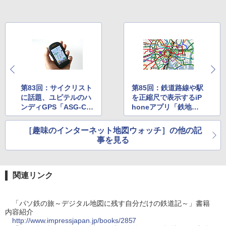
第83回：サイクリスト
第85回：鉄道路線や駅
に話題、ユピテルのハ
を正縮尺で表示するiP
ンディGPS「ASG-CM
honeアプリ「鉄地図2
11」
010」
［趣味のインターネット地図ウォッチ］の他の記
事を見る
関連リンク
「パソ鉄の旅～デジタル地図に残す自分だけの鉄道記～」書籍
内容紹介
http://www.impressjapan.jp/books/2857