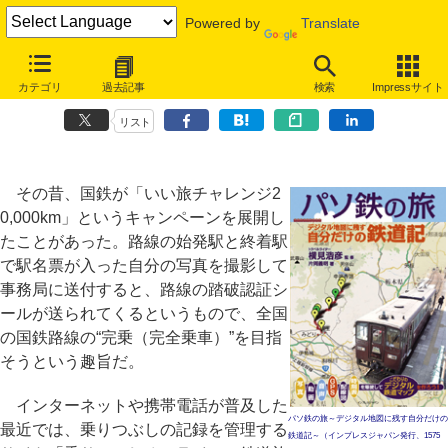
Powered by
Translate
趣味のインターネット地図ウォッチ
カテゴリ
過去記事
検索
Impressサイト
第84回：Googleマップで作る、全国鉄道路線のマイ“完乗”マップ
リスト
その昔、国鉄が「いい旅チャレンジ2
0,000km」というキャンペーンを展開し
たことがあった。路線の始発駅と終着駅
で駅名票が入った自分の写真を撮影して
事務局に送付すると、路線の踏破認証シ
ールが送られてくるというもので、全国
の国鉄路線の“完乗（完全乗車）”を目指
そうという趣旨だ。
インターネットや携帯電話が普及した
パソ鉄の旅～デジタル地図に残す自分だけの
最近では、乗りつぶしの記録を管理する
鉄道記～（インプレスジャパン発行、1575