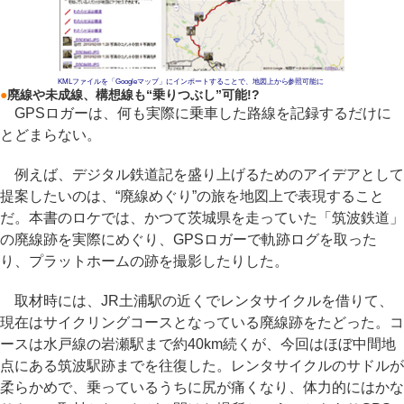
KMLファイルを「Googleマップ」にインポートすることで、地図上から参照可能に
●
廃線や未成線、構想線も“乗りつぶし”可能!?
GPSロガーは、何も実際に乗車した路線を記録するだけに
とどまらない。
例えば、デジタル鉄道記を盛り上げるためのアイデアとして
提案したいのは、“廃線めぐり”の旅を地図上で表現すること
だ。本書のロケでは、かつて茨城県を走っていた「筑波鉄道」
の廃線跡を実際にめぐり、GPSロガーで軌跡ログを取った
り、プラットホームの跡を撮影したりした。
取材時には、JR土浦駅の近くでレンタサイクルを借りて、
現在はサイクリングコースとなっている廃線跡をたどった。コ
ースは水戸線の岩瀬駅まで約40km続くが、今回はほぼ中間地
点にある筑波駅跡までを往復した。レンタサイクルのサドルが
柔らかめで、乗っているうちに尻が痛くなり、体力的にはかな