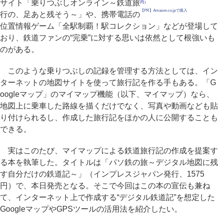
サイト「乗りつぶしオンライン～鉄道旅
円）
【PR】Amazon.co.jpで購入
行の、足あと残そう～」や、携帯電話の
位置情報ゲーム「全駅制覇！駅コレクション」などが登場して
おり、鉄道ファンの“完乗”に対する思いは依然として根強いも
のがある。
このような乗りつぶしの記録を管理する方法としては、イン
ターネットの地図サイトを使って旅行記を作る手もある。「G
oogleマップ」のマイマップ機能（以下、マイマップ）なら、
地図上に乗車した路線を描くだけでなく、写真や動画なども貼
り付けられるし、作成した旅行記をほかの人に公開することも
できる。
実はこのたび、マイマップによる鉄道旅行記の作成を提案す
る本を執筆した。タイトルは「パソ鉄の旅～デジタル地図に残
す自分だけの鉄道記～」（インプレスジャパン発行、1575
円）で、本日発売となる。そこで今回はこの本の宣伝も兼ね
て、インターネット上で作成する“デジタル鉄道記”を想定した
GoogleマップやGPSツールの活用法を紹介したい。