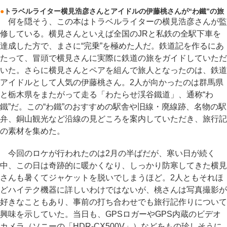
●
トラベルライター横見浩彦さんとアイドルの伊藤桃さんが“わ鐵”の旅
何を隠そう、この本はトラベルライターの横見浩彦さんが監
修している。横見さんといえば全国のJRと私鉄の全駅下車を
達成した方で、まさに“完乗”を極めた人だ。鉄道記を作るにあ
たって、冒頭で横見さんに実際に鉄道の旅をガイドしていただ
いた。さらに横見さんとペアを組んで旅人となったのは、鉄道
アイドルとして人気の伊藤桃さん。2人が向かったのは群馬県
と栃木県をまたがって走る「わたらせ渓谷鐵道」、通称“わ
鐵”だ。この“わ鐵”のおすすめの駅舎や旧線・廃線跡、名物の駅
弁、銅山観光など沿線の見どころを案内していただき、旅行記
の素材を集めた。
今回のロケが行われたのは2月の半ばだが、寒い日が続く
中、この日は奇跡的に暖かくなり、しっかり防寒してきた横見
さんも暑くてジャケットを脱いでしまうほど。2人ともそれほ
どハイテク機器に詳しいわけではないが、桃さんは写真撮影が
好きなこともあり、事前の打ち合わせでも旅行記作りについて
興味を示していた。当日も、GPSロガーやGPS内蔵のビデオ
カメラ（ソニーの「HDR-CX500V」）などをもの珍しそうに