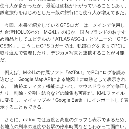
使う人が多かったが、最近は価格が下がっていることもあり、
鉄道旅行をはじめとした一般の旅行にも使う人が増えてきた。
今回、本書で紹介しているGPSロガーは、メインで使用し
た台湾HOLUX社の「M-241」のほか、国内ブランドのおすす
め商品としてユピテルの「ATLAS ASG-1」とソニーの「GPS-
CS3K」。こうしたGPSロガーでは、軌跡ログを取ってPCに
取り込んで管理したり、デジカメ写真と連携することが可能
だ。
例えば、M-241の付属ソフト「ezTour」でPCにログを読み
込むと、Google Map APIによる地図上に軌跡として表示され
る。「軌跡エディタ」機能によって、マウスドラッグで修正し
たり、削除・分割・結合などの編集も可能だ。KMLファイル
に変換し、マイマップや「Google Earth」にインポートして表
示することもできる。
さらに、ezTourでは速度と高度のグラフも表示できるため、
各地点の列車の速度や各駅の停車時間などもわかって面白い。