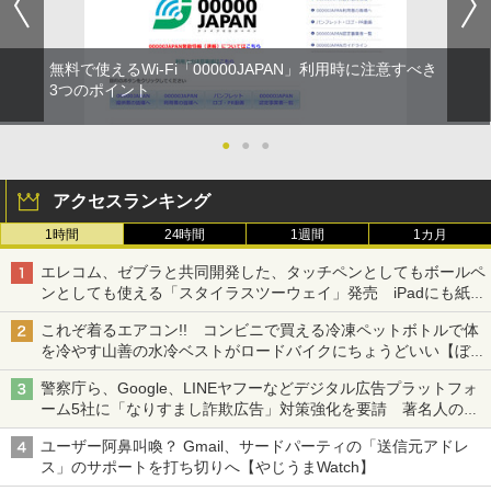
無料で使えるWi-Fi「00000JAPAN」利用時に注意すべき
3つのポイント
●
●
●
アクセスランキング
1時間
24時間
1週間
1カ月
エレコム、ゼブラと共同開発した、タッチペンとしてもボールペ
ンとしても使える「スタイラスツーウェイ」発売 iPadにも紙に
も、持ち替えずに書き込める
これぞ着るエアコン!! コンビニで買える冷凍ペットボトルで体
を冷やす山善の水冷ベストがロードバイクにちょうどいい【ぼっ
ち・ざ・ろーど！その14】【空いた時間でなにしてる？】
警察庁ら、Google、LINEヤフーなどデジタル広告プラットフォ
ーム5社に「なりすまし詐欺広告」対策強化を要請 著名人の写
真や映像を使った投資詐欺などへの対策として
ユーザー阿鼻叫喚？ Gmail、サードパーティの「送信元アドレ
ス」のサポートを打ち切りへ【やじうまWatch】