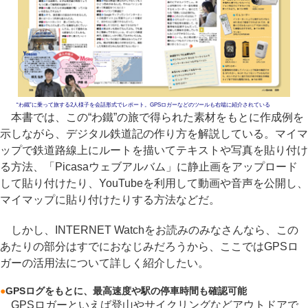
“わ鐵”に乗って旅する2人様子を会話形式でレポート。GPSロガーなどのツールも右端に紹介されている
本書では、この“わ鐵”の旅で得られた素材をもとに作成例を
示しながら、デジタル鉄道記の作り方を解説している。マイマ
ップで鉄道路線上にルートを描いてテキストや写真を貼り付け
る方法、「Picasaウェブアルバム」に静止画をアップロード
して貼り付けたり、YouTubeを利用して動画や音声を公開し、
マイマップに貼り付けたりする方法などだ。
しかし、INTERNET Watchをお読みのみなさんなら、この
あたりの部分はすでにおなじみだろうから、ここではGPSロ
ガーの活用法について詳しく紹介したい。
●
GPSログをもとに、最高速度や駅の停車時間も確認可能
GPSロガーといえば登山やサイクリングなどアウトドアで