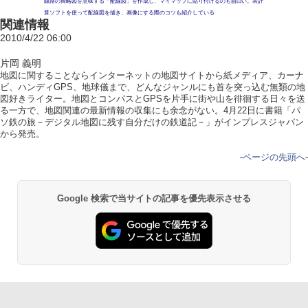
線路の簡略図を意味する「配線図」を作成し、マイマップに貼り付けるのも面白い。表計
算ソフトを使って配線図を描き、画像にする際のコツも紹介している
関連情報
2010/4/22 06:00
片岡 義明
地図に関することならインターネットの地図サイトから紙メディア、カーナ
ビ、ハンディGPS、地球儀まで、どんなジャンルにも首を突っ込む無類の地
図好きライター。地図とコンパスとGPSを片手に街や山を徘徊する日々を送
る一方で、地図関連の最新情報の収集にも余念がない。4月22日に書籍「パ
ソ鉄の旅－デジタル地図に残す自分だけの鉄道記－」がインプレスジャパン
から発売。
-
ページの先頭へ
-
Google 検索で当サイトの記事を優先表示させる