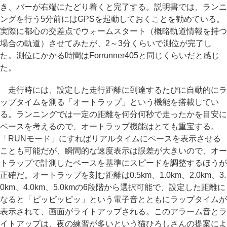
き、バーが右端にたどり着くと完了する。説明書では、ランニ
ングを行う5分前にはGPSを起動しておくことを勧めている。
実際に都心の交差点でウォームスタート（概略軌道情報を持つ
場合の軌道）させてみたが、2～3分くらいで測位が完了し
た。測位にかかる時間はForrunner405と同じくらいだと感じ
た。
走行時には、設定した走行距離に到達するたびに自動的にラ
ップタイムを測る「オートラップ」という機能を搭載してい
る。ランニングでは一定の距離を何分何秒で走ったかを目安に
ペースを考えるので、オートラップ機能はとても重宝する。
「RUNモード」にすればリアルタイムにペースを表示させる
ことも可能だが、瞬間的な速度表示は誤差が大きいので、オー
トラップで計測したペースを基準にスピードを調整するほうが
正確だ。オートラップを刻む距離は0.5km、1.0km、2.0km、3.
0km、4.0km、5.0kmの6段階から選択可能で、設定した距離に
なると「ピッピッピッ」という電子音とともにラップタイムが
表示されて、画面がライトアップされる。このアラーム音とラ
イトアップは、夜の練習が多いという猫ひろしさんの提案によ