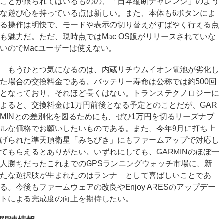
ことが限られてはいるものの、「日本縦断チャレンジ」のよう
な遊び心を持っている点は新しい。また、本体も6ボタンによ
る操作は明快で、モードや表示の切り替えがすばやく行える点
も魅力だ。ただ、現時点ではMac OS版がリリースされていな
いのでMacユーザーは使えない。
もうひとつ気になるのは、内蔵リチウムイオン電池が劣化し
た場合の交換料金である。バッテリー寿命は公称では約500回
となっており、それほど長くはない。トランステクノロジーに
よると、交換料金は1万円前後となる予定とのことだが、GAR
MINとの差別化を図るためにも、ぜひ1万円を切るリーズナブ
ルな価格でお願いしたいものである。また、今年9月に打ち上
げられた準天頂衛星「みちびき」にもファームアップで対応し
てもらえるとありがたい。いずれにしても、GARMINのほぼ一
人勝ちだったこれまでのGPSランニングウォッチ市場に、新
たな選択肢が生まれたのはランナーとして喜ばしいことであ
る。今後もファームウェアの改良やEnjoy ARESのアップデー
トによる完成度の向上を期待したい。