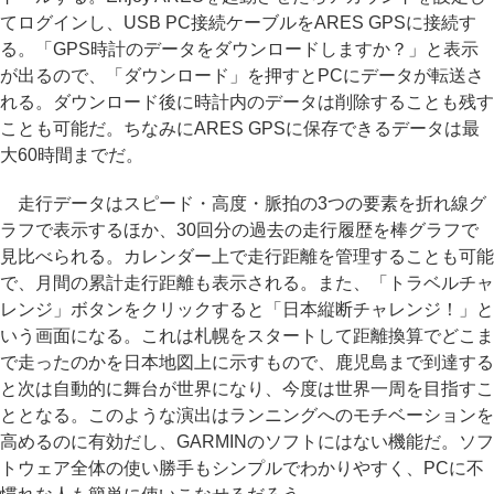
てログインし、USB PC接続ケーブルをARES GPSに接続す
る。「GPS時計のデータをダウンロードしますか？」と表示
が出るので、「ダウンロード」を押すとPCにデータが転送さ
れる。ダウンロード後に時計内のデータは削除することも残す
ことも可能だ。ちなみにARES GPSに保存できるデータは最
大60時間までだ。
走行データはスピード・高度・脈拍の3つの要素を折れ線グ
ラフで表示するほか、30回分の過去の走行履歴を棒グラフで
見比べられる。カレンダー上で走行距離を管理することも可能
で、月間の累計走行距離も表示される。また、「トラベルチャ
レンジ」ボタンをクリックすると「日本縦断チャレンジ！」と
いう画面になる。これは札幌をスタートして距離換算でどこま
で走ったのかを日本地図上に示すもので、鹿児島まで到達する
と次は自動的に舞台が世界になり、今度は世界一周を目指すこ
ととなる。このような演出はランニングへのモチベーションを
高めるのに有効だし、GARMINのソフトにはない機能だ。ソフ
トウェア全体の使い勝手もシンプルでわかりやすく、PCに不