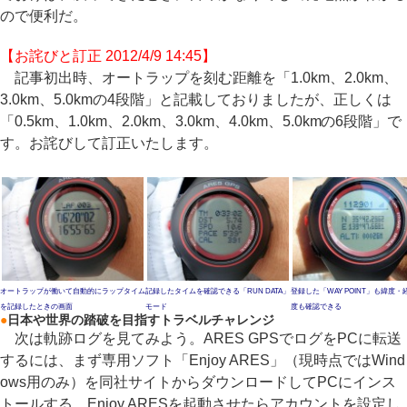
ので便利だ。
【お詫びと訂正 2012/4/9 14:45】
記事初出時、オートラップを刻む距離を「1.0km、2.0km、
3.0km、5.0kmの4段階」と記載しておりましたが、正しくは
「0.5km、1.0km、2.0km、3.0km、4.0km、5.0kmの6段階」で
す。お詫びして訂正いたします。
オートラップが働いて自動的にラップタイム
記録したタイムを確認できる「RUN DATA」
登録した「WAY POINT」も緯度・
を記録したときの画面
モード
度も確認できる
●
日本や世界の踏破を目指すトラベルチャレンジ
次は軌跡ログを見てみよう。ARES GPSでログをPCに転送
するには、まず専用ソフト「Enjoy ARES」（現時点ではWind
ows用のみ）を同社サイトからダウンロードしてPCにインス
トールする。Enjoy ARESを起動させたらアカウントを設定し