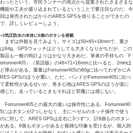
わったという。市民ランナーの視点から提案されたさまざまな
機能や工夫が盛り込まれているということで要注目なのだ。今
回は発売されたばかりのARES GPSを借りることができたの
で、詳しくレビューしよう。
●
3気圧防水の本体に6個のボタンを搭載
まずは外観を見てみよう。サイズは50×65×18mmで、重さ
は64g。GPSウォッチはどうしても大きくなりがちだが、この
製品も一般の時計よりはかなり大きめだ。筆者の手持ちの「F
orrunner405」（英語版）の48×71×16mmと比べると、2mmほ
ど厚みがある。重量はForrunner405の60gに比べてわずかにA
RES GPSのほうが重い。ただ、バンドがForrunner405に比べ
て柔軟性があるせいか、巻き心地はARES GPSのほうが楽に
感じた。走っているときもそれほど邪魔には感じない。
Forrunner405との最大の違いは操作性にある。Forrunner40
5にはボタンが2つしかなく、主にベゼルのタッチ操作で使う
のに対して、ARES GPSは左右に3つずつ、計6個ものボタン
がある。6個もボタンがあると複雑な印象を受けるが、個人的
にはこちらのほうが操作しやすいと感じた。例えば表示モード