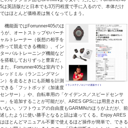
5は英語版だと日本でも3万円程度で手に入るので、本体だけ
ではほとんど価格差は無くなってしまう。
機能面ではForrunner405のほ
うが、オートストップやバーチ
ャルトレーナー（仮想の相手を
作って競走できる機能）、イン
ターバルトレーニング機能など
を搭載しておりずっと豊富だ。
また、Forrunner405は室内でト
レッドミル（ランニングマシ
ン）を走るときにも距離を計測
トランステクノロジーの直販サイト
できる「フットポッド（加速度
センサー）」や、自転車用の「ケイデンス／スピードセンサ
ー」を追加することが可能だが、ARES GPSには用意されて
いない。ソフトウェアの自由度もGARMINのほうが上だが、前
述したように使い勝手となると話は違ってくる。Enjoy ARES
はほとんどマニュアル不要で使えるほど操作が簡単で、できる