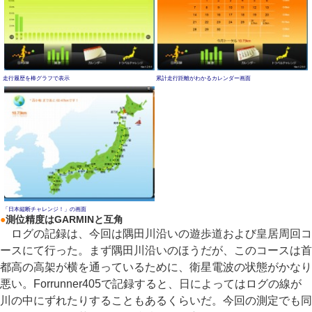
走行履歴を棒グラフで表示
累計走行距離がわかるカレンダー画面
「日本縦断チャレンジ！」の画面
●
測位精度はGARMINと互角
ログの記録は、今回は隅田川沿いの遊歩道および皇居周回コ
ースにて行った。まず隅田川沿いのほうだが、このコースは首
都高の高架が横を通っているために、衛星電波の状態がかなり
悪い。Forrunner405で記録すると、日によってはログの線が
川の中にずれたりすることもあるくらいだ。今回の測定でも同