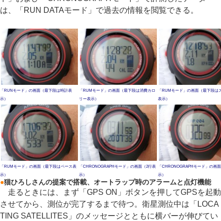
は、「RUN DATAモード」で過去の情報を閲覧できる。
「RUNモード」の画面（最下段は時計表
「RUMモード」の画面（最下段は消費カロ
「RUMモード」の画面（最下段は
示）
リー表示）
表示）
「RUMモード」の画面（最下段はペース表
「CHRONOGRAPHモード」の画面（2行表
「CHRONOGRAPHモード」の画
示）
示）
示）
●
猫ひろしさんの提案で搭載、オートラップ時のアラームと点灯機能
走るときには、まず「GPS ON」ボタンを押してGPSを起動
させてから、測位が完了するまで待つ。衛星測位中は「LOCA
TING SATELLITES」のメッセージとともに横バーが伸びてい