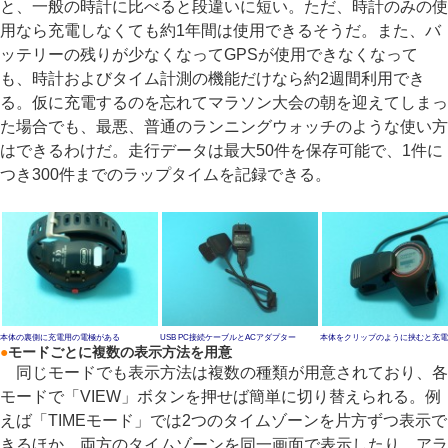
と、一般の時計に比べると段違いに短い。ただ、時計のみの使
用なら充電しなくても約1年間は使用できるそうだ。また、バ
ッテリーの残りが少なくなってGPSが使用できなくなって
も、時計およびタイム計測の機能だけなら約2週間利用でき
る。仮に充電するのを忘れてマラソン大会の朝を迎えてしまっ
た場合でも、最悪、普通のランニングウォッチのような使い方
はできるわけだ。走行データは最大50件を保存可能で、1件に
つき300件までのラップタイムを記録できる。
本体の裏側に充電用の電極がある
USB PC接続ケーブルとACアダプター
本体をクリップのように挟むと充電
●
モードごとに複数の表示方法を用意
同じモードでも表示方法は複数の種類が用意されており、各
モードで「VIEW」ボタンを押せば簡単に切り替えられる。例
えば「TIMEモード」では2つのタイムゾーンを片方ずつ表示で
きるほか、両方のタイムゾーンを同一画面で表示したり、アラ