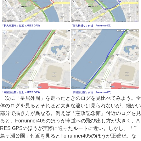
「新大橋通り」付近（ARES GPS）
「新大橋通り」付近（Forrunner405）
「両国国技館」付近（ARES GPS）
「両国国技館」付近（Forrunner405）
次に「皇居外周」を走ったときのログを見比べてみよう。全
体のログを見るとそれほど大きな違いは見られないが、細かい
部分で描き方が異なる。例えば「憲政記念館」付近のログを見
ると、Forrunner405のほうが車道への飛び出し方が大きく、A
RES GPSのほうが実際に通ったルートに近い。しかし、「千
鳥ヶ淵公園」付近を見るとForrunner405のほうが正確だ。な