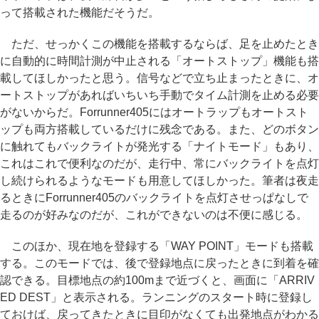
って搭載された機能だそうだ。
ただ、せっかくこの機能を搭載するならば、足を止めたとき
に自動的に時間計測が中止される「オートストップ」機能も搭
載してほしかったと思う。信号などで立ち止まったときに、オ
ートストップがあればいちいち手動でタイム計測を止める必要
がないからだ。Forrunner405にはオートラップもオートスト
ップも両方搭載しているだけに残念である。また、どのボタン
に触れてもバックライトが発光する「ナイトモード」もあり、
これはこれで便利なのだが、走行中、常にバックライトを点灯
し続けられるようなモードも用意してほしかった。筆者は夜走
るときにForrunner405のバックライトを点灯させっぱなしで
走るのが好みなのだが、これができないのは不便に感じる。
このほか、現在地を登録する「WAY POINT」モードも搭載
する。このモードでは、後で登録地点に戻ったときに到着を確
認できる。目標地点の約100mまで近づくと、画面に「ARRIV
ED DEST」と表示される。ランニングのスタート時に登録し
ておけば、戻ってきたときに目印がなくても出発地点がわかる