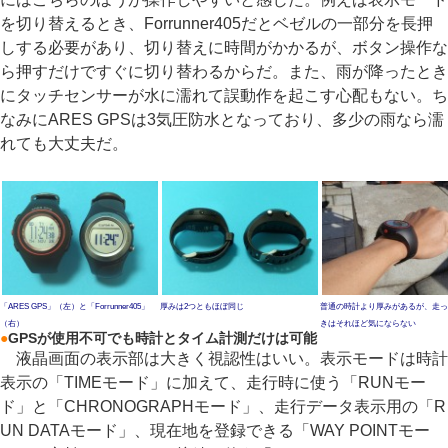
を切り替えるとき、Forrunner405だとベゼルの一部分を長押
しする必要があり、切り替えに時間がかかるが、ボタン操作な
ら押すだけですぐに切り替わるからだ。また、雨が降ったとき
にタッチセンサーが水に濡れて誤動作を起こす心配もない。ち
なみにARES GPSは3気圧防水となっており、多少の雨なら濡
れても大丈夫だ。
「ARES GPS」（左）と「Forrunner405」
厚みは2つともほぼ同じ
普通の時計より厚みがあるが、走っ
（右）
きはそれほど気にならない
●
GPSが使用不可でも時計とタイム計測だけは可能
液晶画面の表示部は大きく視認性はいい。表示モードは時計
表示の「TIMEモード」に加えて、走行時に使う「RUNモー
ド」と「CHRONOGRAPHモード」、走行データ表示用の「R
UN DATAモード」、現在地を登録できる「WAY POINTモー