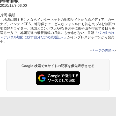
関連情報
2010/12/9 06:00
片岡 義明
地図に関することならインターネットの地図サイトから紙メディア、カー
ナビ、ハンディGPS、地球儀まで、どんなジャンルにも首を突っ込む無類の
地図好きライター。地図とコンパスとGPSを片手に街や山を徘徊する日々を
送る一方で、地図関連の最新情報の収集にも余念がない。書籍
「パソ鉄の旅
－デジタル地図に残す自分だけの鉄道記－」
がインプレスジャパンから発売
中。
-
ページの先頭へ
-
Google 検索で当サイトの記事を優先表示させる