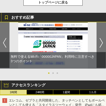
トップページに戻る
おすすめ記事
無料で使えるWi-Fi「00000JAPAN」利用時に注意すべき
3つのポイント
●
●
●
アクセスランキング
1時間
24時間
1週間
1カ月
エレコム、ゼブラと共同開発した、タッチペンとしてもボールペ
ンとしても使える「スタイラスツーウェイ」発売 iPadにも紙に