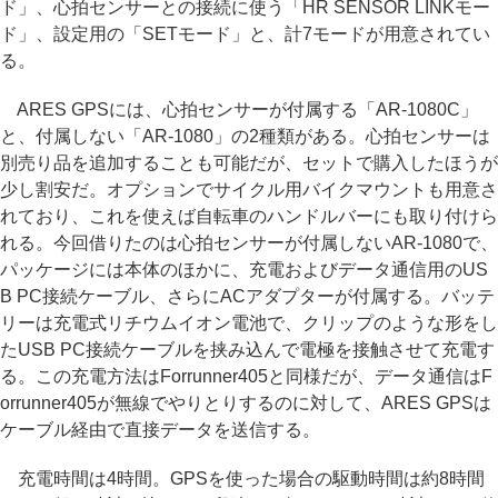
ド」、心拍センサーとの接続に使う「HR SENSOR LINKモー
ド」、設定用の「SETモード」と、計7モードが用意されてい
る。
ARES GPSには、心拍センサーが付属する「AR-1080C」
と、付属しない「AR-1080」の2種類がある。心拍センサーは
別売り品を追加することも可能だが、セットで購入したほうが
少し割安だ。オプションでサイクル用バイクマウントも用意さ
れており、これを使えば自転車のハンドルバーにも取り付けら
れる。今回借りたのは心拍センサーが付属しないAR-1080で、
パッケージには本体のほかに、充電およびデータ通信用のUS
B PC接続ケーブル、さらにACアダプターが付属する。バッテ
リーは充電式リチウムイオン電池で、クリップのような形をし
たUSB PC接続ケーブルを挟み込んで電極を接触させて充電す
る。この充電方法はForrunner405と同様だが、データ通信はF
orrunner405が無線でやりとりするのに対して、ARES GPSは
ケーブル経由で直接データを送信する。
充電時間は4時間。GPSを使った場合の駆動時間は約8時間