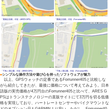
「憲政記念館」付近（ARES GPS）
「憲政記念館」付近（Forrunner405）
「千鳥ヶ淵公園」付近（ARES GPS）
「千鳥ヶ淵公園」付近（Forrunner405）
●
シンプルな操作方法や遊び心を持ったソフトウェアが魅力
以上、GPSウォッチの定番であるForrunner405と比較しな
がら紹介してきたが、最後に価格について考えてみよう。日本
語版の実売価格が4万円台のForrunner405と比べて、ARES G
PSはトランステクノロジーの直販サイトにて3万円を切る低価
格を実現しており、ハートレートセンサーやバイクマウントな
どのオプション品もGARMINより安い。ただし、Forrunner40