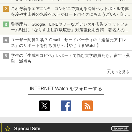
も、持ち替えずに書き込める
これぞ着るエアコン!! コンビニで買える冷凍ペットボトルで体
を冷やす山善の水冷ベストがロードバイクにちょうどいい【ぼっ
ち・ざ・ろーど！その14】【空いた時間でなにしてる？】
警察庁ら、Google、LINEヤフーなどデジタル広告プラットフォ
ーム5社に「なりすまし詐欺広告」対策強化を要請 著名人の写
真や映像を使った投資詐欺などへの対策として
ユーザー阿鼻叫喚？ Gmail、サードパーティの「送信元アドレ
ス」のサポートを打ち切りへ【やじうまWatch】
学生の「生成AIコピペ」レポートで悩む大学教員たち。留年・落
単・減点も
もっと見る
INTERNET Watch をフォローする
Special Site