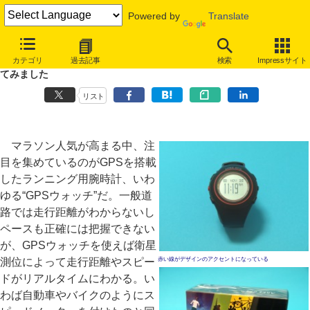
Powered by
Translate
趣味のインターネット地図ウォッチ
カテゴリ
過去記事
検索
Impressサイト
第100回：猫ひろしさん共同開発のGPSウォッチ「ARES GPS」を使っ
てみました
リスト
マラソン人気が高まる中、注
目を集めているのがGPSを搭載
したランニング用腕時計、いわ
ゆる“GPSウォッチ”だ。一般道
路では走行距離がわからないし
ペースも正確には把握できない
が、GPSウォッチを使えば衛星
測位によって走行距離やスピー
赤い線がデザインのアクセントになっている
ドがリアルタイムにわかる。い
わば自動車やバイクのようにス