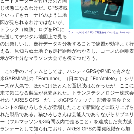
ピードメーターを付けたのと同
じ状態になるわけだ。GPS搭載
といってもカーナビのように地
図が見られるわけではないが、
トラック（軌跡）ログをPCに
ランニングやサイクリング用途をイメージしたパッケージ
転送してデジタル地図上で見る
のは楽しいし、走行データを分析することで練習が効率よく行
える。見知らぬ土地でも走行距離がわかるし、コースの距離表
示が不十分なマラソン大会でも役立つだろう。
この手のアイテムとしては、ハンディGPSやPNDで有名な
米GARMIN社の「Forrunner」（日本では「ForAthlete」）シリ
ーズが人気で、ほかにはほとんど選択肢はなかったが、ここに
来て気になる製品が発売された。トランステクノロジー株式会
社の「ARES GPS」だ。このGPSウォッチ、記者発表会でタ
レントの猫ひろしさんが登場したことで新聞などに取り上げら
れた製品である。猫ひろしさんは芸能人でありながらサブスリ
ー（フルマラソンを3時間以内で走ること）を達成した実力派
ランナーとして知られており、ARES GPSの開発段階から加