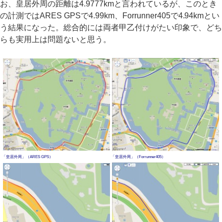
お、皇居外周の距離は4.9777kmと言われているが、このとき
の計測ではARES GPSで4.99km、Forrunner405で4.94kmとい
う結果になった。総合的には両者甲乙付けがたい印象で、どち
らも実用上は問題ないと思う。
「皇居外周」（ARES GPS）
「皇居外周」（Forrunner405）