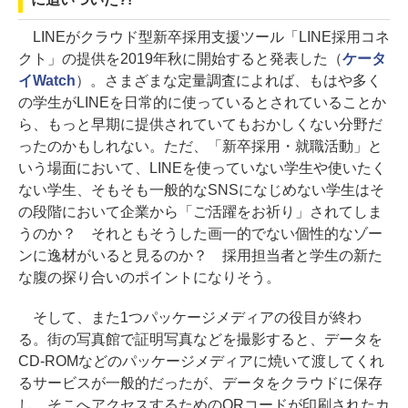
LINEがクラウド型新卒採用支援ツール「LINE採用コネ
クト」の提供を2019年秋に開始すると発表した（
ケータ
イWatch
）。さまざまな定量調査によれば、もはや多く
の学生がLINEを日常的に使っているとされていることか
ら、もっと早期に提供されていてもおかしくない分野だ
ったのかもしれない。ただ、「新卒採用・就職活動」と
いう場面において、LINEを使っていない学生や使いたく
ない学生、そもそも一般的なSNSになじめない学生はそ
の段階において企業から「ご活躍をお祈り」されてしま
うのか？ それともそうした画一的でない個性的なゾー
ンに逸材がいると見るのか？ 採用担当者と学生の新た
な腹の探り合いのポイントになりそう。
そして、また1つパッケージメディアの役目が終わ
る。街の写真館で証明写真などを撮影すると、データを
CD-ROMなどのパッケージメディアに焼いて渡してくれ
るサービスが一般的だったが、データをクラウドに保存
し、そこへアクセスするためのQRコードが印刷されたカ