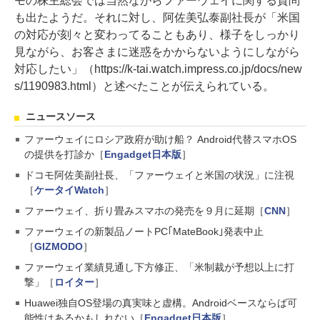
モの株主総会では当然ながらファーウェイに関する質問
も出たようだ。それに対し、阿佐美弘泰副社長が「米国
の対応が刻々と変わってることもあり、様子をしっかり
見ながら、お客さまに迷惑をかからないようにしながら
対応したい」（https://k-tai.watch.impress.co.jp/docs/new
s/1190983.html）と述べたことが伝えられている。
ニュースソース
ファーウェイにロシア政府が助け船？ Android代替スマホOS
の提供を打診か［
Engadget日本版
］
ドコモ阿佐美副社長、「ファーウェイと米国の状況」に注視
［
ケータイWatch
］
ファーウェイ、折り畳みスマホの発売を９月に延期［
CNN
］
ファーウェイの新製品ノートPC｢MateBook｣発表中止
［
GIZMODO
］
ファーウェイ業績見通し下方修正、「米制裁が予想以上に打
撃」［
ロイター
］
Huawei独自OS登場の真実味と虚構。Androidベースならば可
能性はあるかもしれない［
Engadget日本版
］