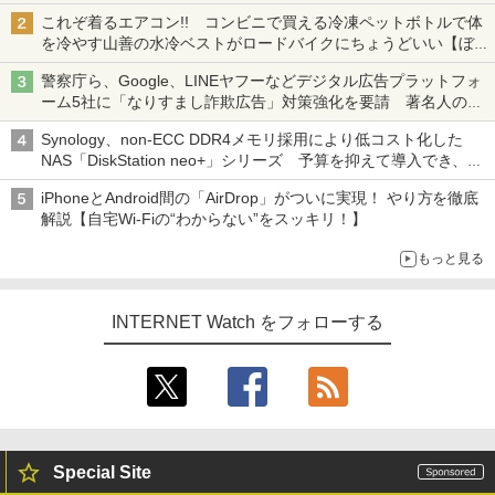
も、持ち替えずに書き込める
これぞ着るエアコン!! コンビニで買える冷凍ペットボトルで体
を冷やす山善の水冷ベストがロードバイクにちょうどいい【ぼっ
ち・ざ・ろーど！その14】【空いた時間でなにしてる？】
警察庁ら、Google、LINEヤフーなどデジタル広告プラットフォ
ーム5社に「なりすまし詐欺広告」対策強化を要請 著名人の写
真や映像を使った投資詐欺などへの対策として
Synology、non-ECC DDR4メモリ採用により低コスト化した
NAS「DiskStation neo+」シリーズ 予算を抑えて導入でき、
ECCメモリへのアップグレードも可能
iPhoneとAndroid間の「AirDrop」がついに実現！ やり方を徹底
解説【自宅Wi-Fiの“わからない”をスッキリ！】
もっと見る
INTERNET Watch をフォローする
Special Site