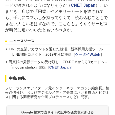
ードが渡されるようになりそうだ（
CNET Japan
）。い
まどき、店頭で「円盤」やメモリーカードを渡されて
も、手元にスマホしか持ってなくて、読み込むこともで
きない人もいるはずなので、こちらもようやくサービス
が時代に追いついたともいうべきか。
ニュースソース
LINEの企業アカウントを通じた就活、新卒採用支援ツール
「LINE採用コネクト」2019年秋に提供［
ケータイWatch
］
写真館の撮影データの受け渡し、CD-ROMからQRカードへ--
「moovin studio」開始［
CNET Japan
］
中島 由弘
フリーランスエディター／元インターネットマガジン編集長。情
報通信分野、およびデジタルメディア分野における技術とビジネ
スに関する調査研究や企画プロデュースなどに従事。
Google 検索で当サイトの記事を優先表示させる