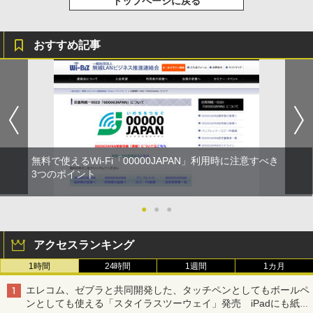
トップページに戻る
おすすめ記事
無料で使えるWi-Fi「00000JAPAN」利用時に注意すべき
3つのポイント
●
●
●
アクセスランキング
1時間
24時間
1週間
1カ月
エレコム、ゼブラと共同開発した、タッチペンとしてもボールペ
ンとしても使える「スタイラスツーウェイ」発売 iPadにも紙に