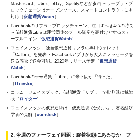
Mastercard、Uber、eBay、Spotifyなどが参画 ～リーブラ・ブ
ロックチェーンはオープンソース。スマートコントラクトにも
対応［
仮想通貨Watch
］
Facebookのリブラ・ブロックチェーン、注目すべき4つの特長
～仮想通貨Libraは運営団体のプール資産を裏付けとするステ
ーブルコイン［
仮想通貨Watch
］
フェイスブック、独自仮想通貨リブラの専用ウォレット
「Calibra」を発表 ～Facebookアプリから友人にメッセージを
送る感覚で送金可能。2020年リリース予定［
仮想通貨
Watch
］
Facebookの暗号通貨「Libra」に米下院が「待った」
［
ITmedia
］
コラム：フェイスブック、仮想通貨「リブラ」で批判派に挑戦
状［
ロイター
］
フェイスブックの仮想通貨は「仮想通貨ではない」。著名経済
学者の見解［
coindesk
］
2. 今週のファーウェイ問題：膠着状態にあるなか、フ