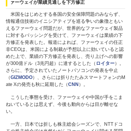
ァーウェイが業績見通しを下方修正
米国をはじめとする各国の安全保障問題のみならず、
情報通信技術のイニシアティブを巡る争いの象徴ともい
えるファーウェイ問題だが、世界的なファーウェイ製品
に対するバッシングを受けて、ファーウェイは業績の下
方修正を発表した。報道によれば、ファーウェイの任正
非CEOは、米国による制裁が予想以上に効いていると認
めた上で、業績の下方修正を発表し、売り上げへの影響
が300億ドル（3兆円超）に達するとした（
ロイター
）。
さらに、予定されていたノートパソコンの発表を中止
（
GIZMODO
）、さらには折りたたみスマートフォンのM
ate Xの発売も秋に延期した（
CNN
）。
こうした事態を受け、ファーウェイや中国が手をこま
ねいているとは思えず、今後も動向からは目が離せな
い。
一方、日本では折しも株主総会シーズンで、NTTドコ