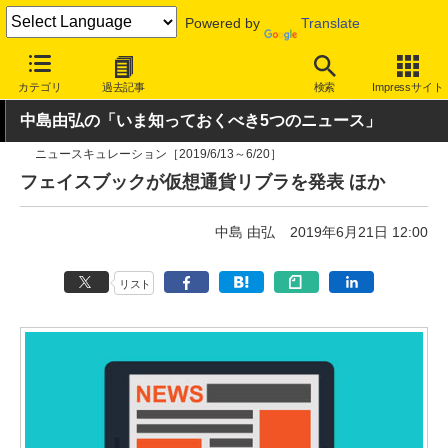
Powered by
Translate
INTERNET Watch
トピック
業界動向
その他
カテゴリ
過去記事
検索
Impressサイト
中島由弘の「いま知っておくべき5つのニュース」
ニュースキュレーション［2019/6/13～6/20］
フェイスブックが仮想通貨リブラを発表 ほか
中島 由弘
2019年6月21日 12:00
リスト