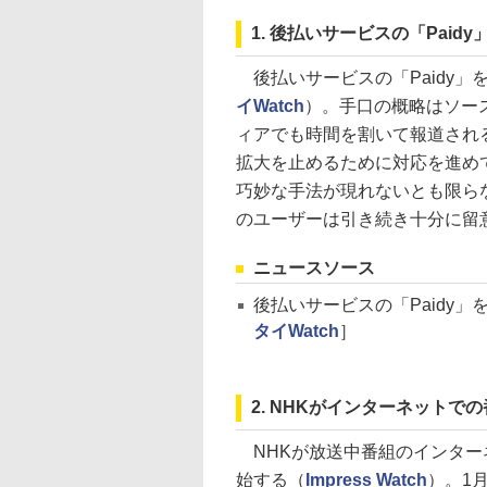
1. 後払いサービスの「Pai
後払いサービスの「Paidy」
イWatch
）。手口の概略はソー
ィアでも時間を割いて報道され
拡大を止めるために対応を進め
巧妙な手法が現れないとも限ら
のユーザーは引き続き十分に留
ニュースソース
後払いサービスの「Paidy
タイWatch
］
2. NHKがインターネット
NHKが放送中番組のインターネ
始する（
Impress Watch
）。1