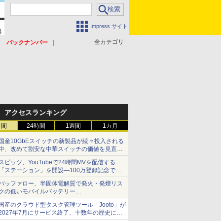
Impress サイト
全カテゴリ
バックナンバー
アクセスランキング
時間
24時間
1週間
1カ月
国産10GbEスイッチの新製品が続々投入される
中、改めて割安な中華スイッチの価値を見直す
【イニシャルB】
スピッツ、YouTubeで24時間MVを配信する
「ステーション」を開設―100万登録記念で
【やじうまWatch】
バッファロー、半固体電解質で発火・発煙リス
クの低いモバイルバッテリー
「BMPBSA10000」シリーズの店頭販売を9月
国産のクラウド型タスク管理ツール「Jooto」が
上旬に開始
2027年7月にサービス終了、十数年の歴史に幕
【やじうまWatch】