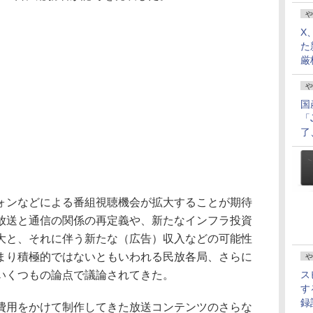
や
X
た
厳
や
国
「
了
ンなどによる番組視聴機会が拡大することが期待
放送と通信の関係の再定義や、新たなインフラ投資
大と、それに伴う新たな（広告）収入などの可能性
まり積極的ではないともいわれる民放各局、さらに
や
いくつもの論点で議論されてきた。
ス
す
録
用をかけて制作してきた放送コンテンツのさらな