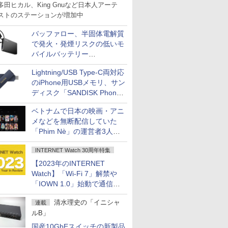
多田ヒカル、King Gnuなど日本人アーテ
ストのステーションが増加中
バッファロー、半固体電解質
で発火・発煙リスクの低いモ
バイルバッテリー
「BMPBSA10000」シリーズ
Lightning/USB Type-C両対応
の店頭販売を9月上旬に開始
のiPhone用USBメモリ、サン
ディスク「SANDISK Phone
Drive for iPhone」発売
ベトナムで日本の映画・アニ
メなどを無断配信していた
「Phim Nè」の運営者3人を
刑事立件
INTERNET Watch 30周年特集
【2023年のINTERNET
Watch】「Wi-Fi 7」解禁や
「IOWN 1.0」始動で通信が
進化、コロナ禍の行動制限も
清水理史の「イニシャ
連載
大幅に緩和へ
ルB」
国産10GbEスイッチの新製品