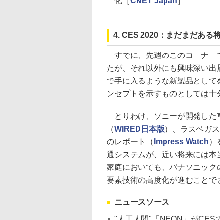
化［
CNET Japan
］
4. CES 2020：まだまだ
すでに、先週のこのコーナーでは
たが、それ以外にも興味深い出
で手に入るような新製品として
ンセプトを示すものとしては十
とりわけ、ソニーが開発した
（
WIRED日本版
）、ラスベガス
のレポート（
Impress Watch
）
通システムが、近い将来には本
家庭においても、パナソニック
要素技術の高度化が進むことで
ニュースソース
"人工人間"「NEON」がCE