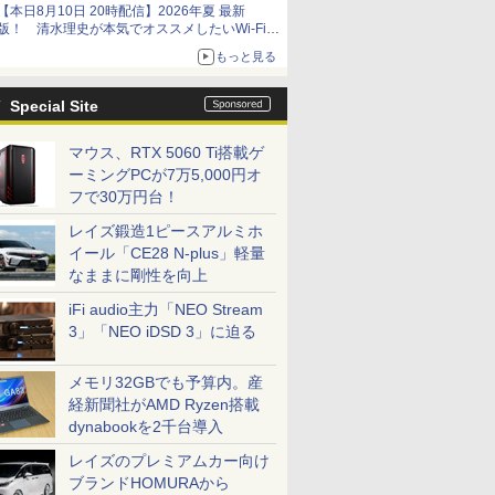
【本日8月10日 20時配信】2026年夏 最新
版！ 清水理史が本気でオススメしたいWi-Fiル
ーターはどれか？ ライブで解説【清水理史の
もっと見る
「イニシャルB」チャンネル】
Special Site
マウス、RTX 5060 Ti搭載ゲ
ーミングPCが7万5,000円オ
フで30万円台！
レイズ鍛造1ピースアルミホ
イール「CE28 N-plus」軽量
なままに剛性を向上
iFi audio主力「NEO Stream
3」「NEO iDSD 3」に迫る
メモリ32GBでも予算内。産
経新聞社がAMD Ryzen搭載
dynabookを2千台導入
レイズのプレミアムカー向け
ブランドHOMURAから