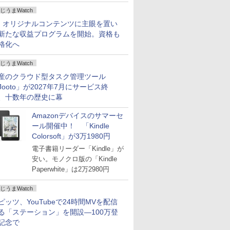
じうまWatch
、オリジナルコンテンツに主眼を置い
新たな収益プログラムを開始。資格も
格化へ
じうまWatch
産のクラウド型タスク管理ツール
Jooto」が2027年7月にサービス終
、十数年の歴史に幕
Amazonデバイスのサマーセ
ール開催中！ 「Kindle
Colorsoft」が3万1980円
電子書籍リーダー「Kindle」が
安い。モノクロ版の「Kindle
Paperwhite」は2万2980円
じうまWatch
ピッツ、YouTubeで24時間MVを配信
る「ステーション」を開設―100万登
記念で