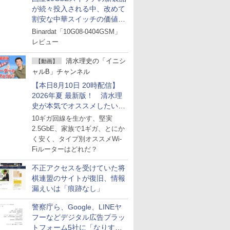
が続々投入される中、改めて
割安な中華スイッチの価値を
見直す
Binardat「10G08-0404GSM」
レビュー
清水理史の「イニシ
【動画】
ャルB」チャンネル
【本日8月10日 20時配信】
2026年夏 最新版！ 清水理
史が本気でオススメしたい
Wi-Fiルーターはどれか？
10ギガ回線を生かす、堅実
ライブで解説
2.5GbE、家族で1ギガ、とにか
く安く、タイプ別オススメWi-
Fiルーターはどれだ？
不正アクセスを受けていた将
棋連盟のサイトが復旧、情報
漏えいは「痕跡なし」
警察庁ら、Google、LINEヤ
フーなどデジタル広告プラッ
トフォーム5社に「なりすま