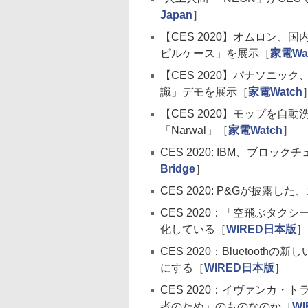
Japan
］
【CES 2020】オムロン
ピルケース」を展示［
家電Wa
【CES 2020】パナソニッ
識」デモを展示［
家電Watch
【CES 2020】モップを
「Narwal」［
家電Watch
］
CES 2020: IBM、ブロ
Bridge
］
CES 2020: P&Gが披露
CES 2020：「空飛ぶタ
化している［
WIRED日本版
］
CES 2020：Bluetoo
にする［
WIRED日本版
］
CES 2020：イヴァンカ
者のため」のものなのか［
W