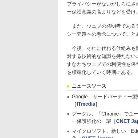
プライバシーがないがしろにさ
ー保護意識の高まりなどを受け
また、ウェブの発明者であるテ
シー問題への懸念についてこと
今後、それに代わる仕組みも開
対する技術的な知識を持たない
すなわちウェブでの利便性を保
を標準化していく時期にある。
ニュースソース
Google、サードパーティー製
［
ITmedia
］
グーグル、「Chrome」で
ー保護強化の一環［
CNET Ja
マイクロソフト、新しい「Edg