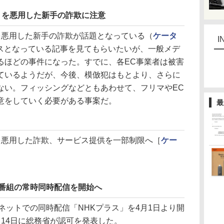
dy」を悪用した新手の詐欺に注意
を悪用した新手の詐欺が話題となっている（
ケータ
I
スとなっている記事を見てもらいたいが、一般メデ
るほどの事件になった。すでに、各EC事業者は被害
ているようだが、今後、模倣犯はもとより、さらに
ない。フィッシングなどともあわせて、フリマやEC
意をしていく必要がある事案だ。
最
」を悪用した詐欺、サービス提供を一部制限へ［
ケー
での番組の常時同時配信を開始へ
ットでの同時配信「NHKプラス」を4月1日より開
月14日に総務省が認可を発表した。