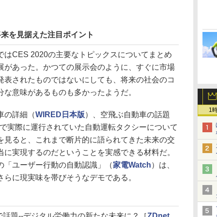
ある将来を見据えた注目ポイント
CES 2020の主要なトピックスについてまとめ
展があった。かつての展示会のように、すぐに市場
発表されたものではないにしても、将来の社会のコ
分な意味があるものも多かったようだ。
1
車の詳細（
WIRED日本版
）、空飛ぶ自動車の話題
で実際に運行されていた自動運転タクシーについて
を見ると、これまで断片的に語られてきた未来の交
当に実現するのだということを実感できる材料だ。
の「ユーザー行動の自動認識」（
家電Watch
）は、
さらに現実味を帯びそうなデモである。
Sで話題--デジタル労働力の新たな未来に？［
ZDnet