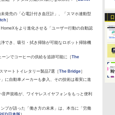
、国内未発売の「心電計付き血圧計」、「スマホ連動型
tch
］
ク、HomeXをより進化させる「ユーザー行動の自動認
］
自動洗浄でき、吸引・拭き掃除が可能なロボット掃除機
ックチェーンでコーヒーの供給を追跡可能に［
The
した、スマートトイレタリー製品7選［
The Bridge
］
クシー」に自動車メーカーも参入、その技術は着実に進
thの新しい音声規格が、ワイヤレスイヤフォンをもっと便利
・トランプが語った「働き方の未来」は、本当に「労働
IRED日本版
］