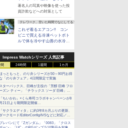
し詐欺広告」対策強化を要請
著名人の写真や映像を使った投
資詐欺などへの対策として
テレワーク、空いた時間でなにしてる？
これぞ着るエアコン!! コン
ビニで買える冷凍ペットボト
ルで体を冷やす山善の水冷ベ
ストがロードバイクにちょう
どいい【ぼっち・ざ・ろー
Impress Watchシリーズ 人気記事
ど！その14】
時間
24時間
1週間
1カ月
ほっともっと、のり弁シリーズが30～90円お得
な「のり弁フェア」4日間限定で実施
スターバックス、巨峰が主役の「芳醇 巨峰 フロ
ーズン ティー」「チラックス ソーダ 巨峰」発
売
「ちいかわ」×くら寿司コラボキャンペーンが8
月21日より期間限定開催
オリジナルの湯呑みや寿司皿が景品に登場！
「サクラエディタ」に約3年8カ月ぶりの更新、
ダークモード/EditorConfig/IVSなどに対応／複
数の脆弱性に対処したセキュリティアップデー
プレバンにて「Zガンダム」「0083」「クロス
ト
ボーン」「UC」のRGガンプラ10製品を対象に