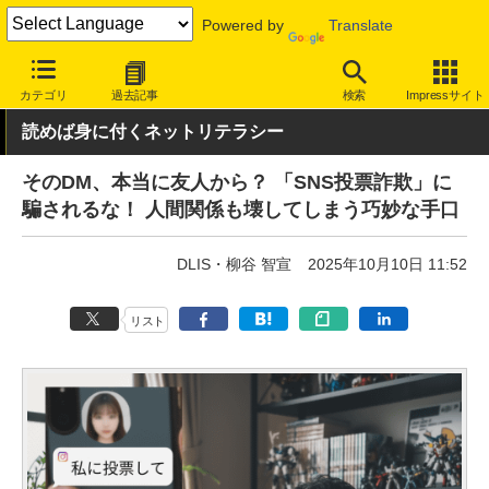
Powered by
Translate
INTERNET Watch
トピック
セキュリティ
詐欺/フィッシング
カテゴリ
過去記事
検索
Impressサイト
読めば身に付くネットリテラシー
そのDM、本当に友人から？ 「SNS投票詐欺」に
騙されるな！ 人間関係も壊してしまう巧妙な手口
DLIS・柳谷 智宣
2025年10月10日 11:52
リスト