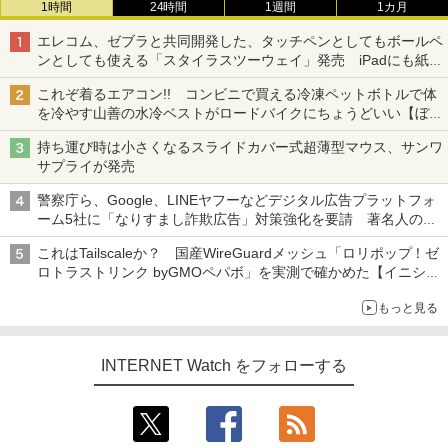
1時間
24時間
1週間
1カ月
エレコム、ゼブラと共同開発した、タッチペンとしてもボールペ
ンとしても使える「スタイラスツーウェイ」発売 iPadにも紙に
も、持ち替えずに書き込める
これぞ着るエアコン!! コンビニで買える冷凍ペットボトルで体
を冷やす山善の水冷ベストがロードバイクにちょうどいい【ぼっ
ち・ざ・ろーど！その14】【空いた時間でなにしてる？】
持ち運び時は小さくなるスライドカバー式超薄型マウス、サンワ
サプライが発売
警察庁ら、Google、LINEヤフーなどデジタル広告プラットフォ
ーム5社に「なりすまし詐欺広告」対策強化を要請 著名人の写
真や映像を使った投資詐欺などへの対策として
これはTailscaleか？ 国産WireGuardメッシュ「ロリポップ！ゼ
ロトラストリンク byGMOペパボ」を実測で確かめた【イニシャ
ルB】
もっと見る
INTERNET Watch をフォローする