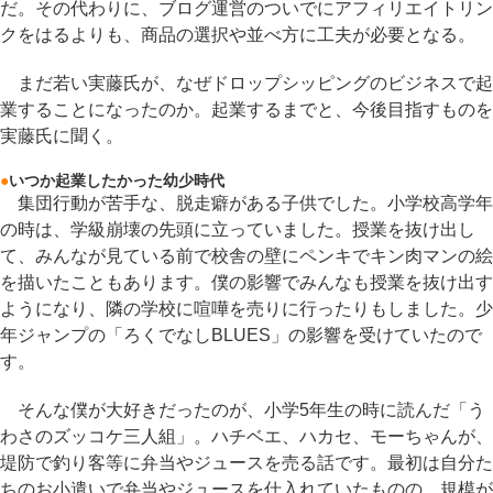
だ。その代わりに、ブログ運営のついでにアフィリエイトリン
クをはるよりも、商品の選択や並べ方に工夫が必要となる。
まだ若い実藤氏が、なぜドロップシッピングのビジネスで起
業することになったのか。起業するまでと、今後目指すものを
実藤氏に聞く。
●
いつか起業したかった幼少時代
集団行動が苦手な、脱走癖がある子供でした。小学校高学年
の時は、学級崩壊の先頭に立っていました。授業を抜け出し
て、みんなが見ている前で校舎の壁にペンキでキン肉マンの絵
を描いたこともあります。僕の影響でみんなも授業を抜け出す
ようになり、隣の学校に喧嘩を売りに行ったりもしました。少
年ジャンプの「ろくでなしBLUES」の影響を受けていたので
す。
そんな僕が大好きだったのが、小学5年生の時に読んだ「う
わさのズッコケ三人組」。ハチベエ、ハカセ、モーちゃんが、
堤防で釣り客等に弁当やジュースを売る話です。最初は自分た
ちのお小遣いで弁当やジュースを仕入れていたものの、規模が