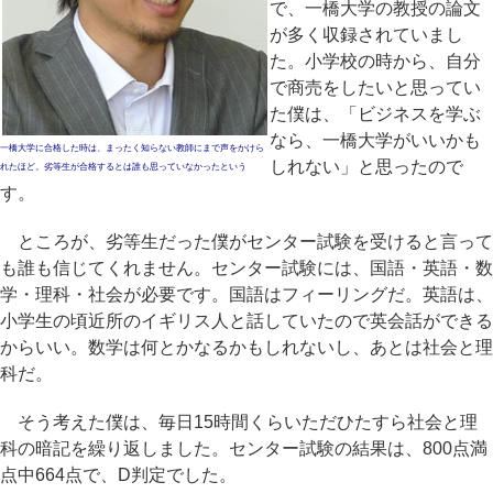
で、一橋大学の教授の論文
が多く収録されていまし
た。小学校の時から、自分
で商売をしたいと思ってい
た僕は、「ビジネスを学ぶ
なら、一橋大学がいいかも
一橋大学に合格した時は、まったく知らない教師にまで声をかけら
しれない」と思ったので
れたほど。劣等生が合格するとは誰も思っていなかったという
す。
ところが、劣等生だった僕がセンター試験を受けると言って
も誰も信じてくれません。センター試験には、国語・英語・数
学・理科・社会が必要です。国語はフィーリングだ。英語は、
小学生の頃近所のイギリス人と話していたので英会話ができる
からいい。数学は何とかなるかもしれないし、あとは社会と理
科だ。
そう考えた僕は、毎日15時間くらいただひたすら社会と理
科の暗記を繰り返しました。センター試験の結果は、800点満
点中664点で、D判定でした。