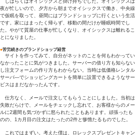
しばらくはオイシックスと掛け持ちでした。オイシックスは
夜が忙しいので、夕方から朝までオイシックスで働き、中央線
で仮眠を取って、昼間にはブランドショップに行くという生活
です。家にはまったく帰らず、移動の間だけが睡眠時間でし
た。やがて質屋の仕事が忙しくなり、オイシックスは離れるこ
とになりました。
●
苦労続きのブランドショップ経営
サイトを作ってみて、自分がネットのことを何もわかってい
なかったことに気がつきました。サーバーの借り方も知らない
し注文フォームの作り方もわからない。当時は低価格レンタル
サーバ―でショッピングカートを簡単に設置できるようなサー
ビスはまだなかったんです。
仕方なく、メールで注文してもらうことにしました。当初は
失敗だらけで、メールをチェックし忘れて、お客様からのメー
ルに2週間も気づかずに怒られたこともあります。頑張ったも
のの、1カ月目の注文はたったの2件と惨憺たるものでした。
これではまずい。考えた僕は、ロレックスプレゼントキャン