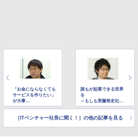
「お金にならなくても
誰もが起業できる世界
サービスを作りたい」
を
が大事
～もしも実藤裕史社長
～ユーザーローカル社
（後編）
長 伊藤将雄氏（後
［ITベンチャー社長に聞く！］の他の記事を見る
編）