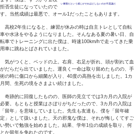
い事態だという感じがそれほどしないのが不思議だ
拒否生徒になっていたので
す。当然成績は最悪で、オール1だったこともあります。
高校2年生になると、練習が休みの時は自主トレとして自転
車や水泳をやるようになりました。そんなある夏の暑い日、自
転車でトレーニングに出た僕は、時速100km/hで走ってきた乗
用車に跳ねとばされていました。
気がつくと、ベッドの上。右肩、右足が折れ、頭が割れて血
がだらだら出ていました。運良く一命は取り留めたものの、手
術の時に傷口から細菌が入り、40度の高熱を出しました。1カ
月間、生死の境をさまよい続けました。
奇跡的に回復したものの、医師の見立てでは3カ月の入院が
必要。もともと授業はさぼりがちだったので、3カ月の入院は
「留年」を意味していました。先生も友達も、僕を「留年確
定」として扱いました。天の邪鬼な僕は、それが悔しくてすご
い勢いで勉強を始めました。結果、学年1位の成績を取り、何
とか留年を免れたのです。