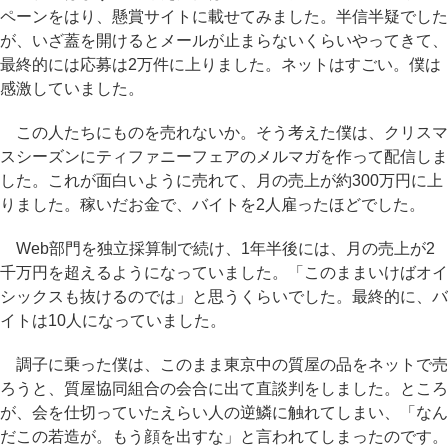
ペーンをはり、懸賞サイトに載せてみました。半信半疑でした
が、いざ蓋を開けるとメールが止まらないくらいやってきて、
最終的には応募は2万件に上りました。ネットはすごい。僕は
感激していました。
この人たちにものを売れないか。そう考えた僕は、クリスマ
スシーズンにティファニーフェアのメルマガを作って配信しま
した。これが面白いように売れて、月の売上が約300万円に上
りました。稼いだお金で、バイトを2人雇ったほどでした。
Web部門を独立採算制で続け、1年半後には、月の売上が2
千万円を超えるようになっていました。「このままいけばオイ
シックスも抜けるのでは」と思うくらいでした。最終的に、バ
イトは10人になっていました。
調子に乗った僕は、このまま東京中の質屋の品をネットで売
ろうと、質屋協同組合の会合に出て直談判をしました。ところ
が、会を仕切っていたえらい人の逆鱗に触れてしまい、「なん
だこの若造が。もう顔を出すな」と言われてしまったのです。