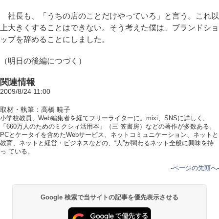
社長も、「うちの店のことだけやっていろ」と言う。これ以
上大きくすることはできない。そう考えた僕は、ブランドショ
ップを辞めることにしました。
（明日の後編につづく）
関連情報
2009/8/24 11:00
取材・執筆：高橋 暁子
小学校教員、Web編集者を経てフリーライターに。mixi、SNSに詳しく、
「660万人のためのミクシィ活用本」（三 笠書房）などの著作が多数ある。
PCとケータイを含めたWebサービス、ネットコミュニケーション、ネットと
教育、ネットと経営・ビジネスなどの、“人”が関わるネット全般に興味を持
っ ている。
-
ページの先頭へ
-
Google 検索で当サイトの記事を優先表示させる