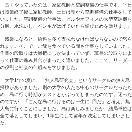
長くやっていたのは、家庭教師と空調整備の仕事です。平日
は授業終了後に家庭教師、土日は朝から空調整備の仕事をして
いました。空調整備の仕事は、ビルやオフィスの大型空調機を
分解、水洗いし、ペンキがはげていたら錆び止めを塗ります。
残業になると、給料を多く支払わなければならないので怒ら
れます。そこで、ご飯を食べている間も仕事をしていました。
作業の段取りは大雑把にしか決まっていず、班長の段取りによ
って仕事の進み具合がまったく違いました。ここで、リーダー
の役割と社会の仕組みを学びました。
大学1年の夏に、「無人島研究会」というサークルの無人島
探検がありました。別の大学の人たち中心のサークルだったた
め、島に行く時期がテストとかぶってしまったのです。迷った
のですが、「こんな島に行けるのは一生に1回だ」と考え、無
人島に行くことにしました。島は楽しみましたが、結局単位は
全て落としてしまい、1年生にして留年が決定してしまいまし
た。