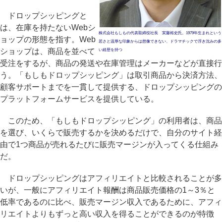
ドロップシッピングと
は、在庫を持たないWebシ
株式会社もしもの代表取締役社長 実藤裕史氏。1979年生まれという
ョップの形態を指す。Web
若さと温厚な印象からは想像できない、ドラマチックで浮き沈みの多
ショップは、商品を並べて
い経歴を持つ
受注をするが、商品の発送や在庫管理はメーカーなどが直接行
う。「もしもドロップシッピング」は取引商品から決済方法、
顧客サポートまでを一貫して提供する、ドロップシッピングの
プラットフォームサービスを提供している。
このため、「もしもドロップシッピング」の利用者は、商品
を選び、いくらで販売するかを決めるだけで、自分のサイト経
由で1つ商品が売れるたびに販売マージンが入ってくる仕組み
だ。
ドロップシッピングはアフィリエイトと比較されることが多
いが、一般にアフィリエイト報酬は商品販売価格の1～3％と
低率であるのに比べ、販売マージン収入であるために、アフィ
リエイトよりもずっと高い収入を得ることができるのが特徴