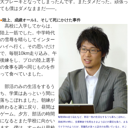
大ブレーキとなってしまったんです。またダメだった。頑張っ
ても僕はダメなままだ――。
●
陸上、成績オール1、そして死にかけた事件
高校に入学してからは、
陸上一筋でした。中学時代
の雪辱を晴らしてインター
ハイへ行く。その思いだけ
で、毎朝10km走り込み、午
後練をし、プロの陸上選手
の食事を調べ同じものを作
って食べていました。
部活のみの生活をするう
ち、学業はあっという間に
落ちこぼれました。朝練が
終わると家に戻り、昼間は
ゲーム。夕方、部活の時間
毎朝10km走り込むなど、部活一色の生活をするうち落ちこぼれに。
になるとまた学校に向かい
高校2年の時に、交通事故で生死をさまようほどの重症を負う。まる
ます。僕は、すっかり登校
でドラマのようだが、実藤氏が淡々と話すのを聞いていると、すご