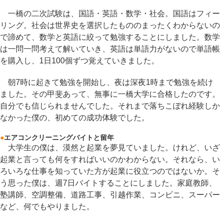
一橋の二次試験は、国語・英語・数学・社会。国語はフィー
リング。社会は世界史を選択したもののまったくわからないの
で諦めて、数学と英語に絞って勉強することにしました。数学
は一問一問考えて解いていき、英語は単語力がないので単語帳
を購入し、1日100個ずつ覚えていきました。
朝7時に起きて勉強を開始し、夜は深夜1時まで勉強を続け
ました。その甲斐あって、無事に一橋大学に合格したのです。
自分でも信じられませんでした。それまで落ちこぼれ経験しか
なかった僕の、初めての成功体験でした。
●
エアコンクリーニングバイトと留年
大学生の僕は、漠然と起業を夢見ていました。けれど、いざ
起業と言っても何をすればいいのかわからない。それなら、い
ろいろな仕事を知っていた方が起業に役立つのではないか。そ
う思った僕は、週7日バイトすることにしました。家庭教師、
塾講師、空調整備、道路工事、引越作業、コンビニ、スーパー
など、何でもやりました。