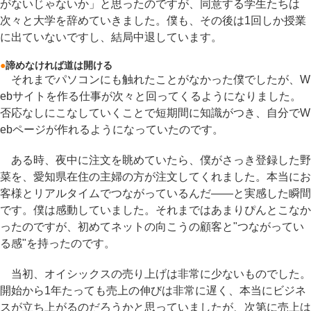
がないじゃないか」と思ったのですが、同意する学生たちは
次々と大学を辞めていきました。僕も、その後は1回しか授業
に出ていないですし、結局中退しています。
●
諦めなければ道は開ける
それまでパソコンにも触れたことがなかった僕でしたが、W
ebサイトを作る仕事が次々と回ってくるようになりました。
否応なしにこなしていくことで短期間に知識がつき、自分でW
ebページが作れるようになっていたのです。
ある時、夜中に注文を眺めていたら、僕がさっき登録した野
菜を、愛知県在住の主婦の方が注文してくれました。本当にお
客様とリアルタイムでつながっているんだ――と実感した瞬間
です。僕は感動していました。それまではあまりぴんとこなか
ったのですが、初めてネットの向こうの顧客と"つながってい
る感"を持ったのです。
当初、オイシックスの売り上げは非常に少ないものでした。
開始から1年たっても売上の伸びは非常に遅く、本当にビジネ
スが立ち上がるのだろうかと思っていましたが、次第に売上は