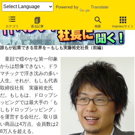
Powered by
Translate
カテゴリ
過去記事
検索
Impressサイト
誰もが起業できる世界を～もしも実藤裕史社長（前編）
童顔で穏やかな第一印象
からは想像できない、ドラ
マチックで浮き沈みの多い
人生。それが、もしも代表
取締役社長 実藤裕史氏
だ。もしもは、ドロップシ
ッピングでは最大手の「も
しもドロップシッピング」
を運営する会社だ。取り扱
い商品は4万点、会員数は2
8万人を超える。