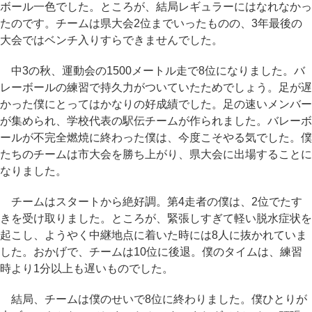
ボール一色でした。ところが、結局レギュラーにはなれなかっ
たのです。チームは県大会2位までいったものの、3年最後の
大会ではベンチ入りすらできませんでした。
中3の秋、運動会の1500メートル走で8位になりました。バ
レーボールの練習で持久力がついていたためでしょう。足が遅
かった僕にとってはかなりの好成績でした。足の速いメンバー
が集められ、学校代表の駅伝チームが作られました。バレーボ
ールが不完全燃焼に終わった僕は、今度こそやる気でした。僕
たちのチームは市大会を勝ち上がり、県大会に出場することに
なりました。
チームはスタートから絶好調。第4走者の僕は、2位でたす
きを受け取りました。ところが、緊張しすぎて軽い脱水症状を
起こし、ようやく中継地点に着いた時には8人に抜かれていま
した。おかげで、チームは10位に後退。僕のタイムは、練習
時より1分以上も遅いものでした。
結局、チームは僕のせいで8位に終わりました。僕ひとりが