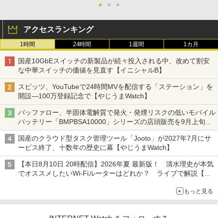
●
●
●
アクセスランキング
1時間
24時間
1週間
1カ月
国産10GbEスイッチの新製品が続々投入される中、改めて割安
な中華スイッチの価値を見直す【イニシャルB】
スピッツ、YouTubeで24時間MVを配信する「ステーション」を
開設―100万登録記念で【やじうまWatch】
バッファロー、半固体電解質で発火・発煙リスクの低いモバイル
バッテリー「BMPBSA10000」シリーズの店頭販売を9月上旬に
開始
国産のクラウド型タスク管理ツール「Jooto」が2027年7月にサ
ービス終了、十数年の歴史に幕【やじうまWatch】
【本日8月10日 20時配信】2026年夏 最新版！ 清水理史が本気
でオススメしたいWi-Fiルーターはどれか？ ライブで解説【清
水理史の「イニシャルB」チャンネル】
もっと見る