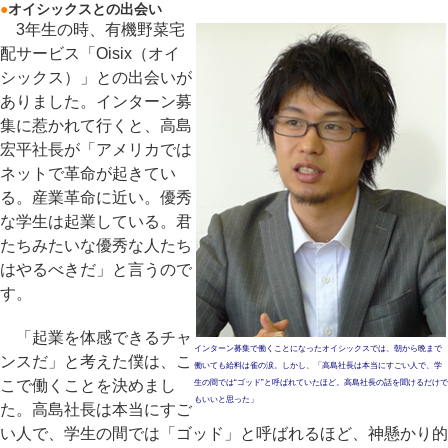
●
オイシックスとの出会い
3年生の時、有機野菜宅
配サービス「Oisix（オイ
シックス）」との出会いが
ありました。インターン募
集に惹かれて行くと、高島
宏平社長が「アメリカでは
ネットで革命が起きてい
る。産業革命に近い。優秀
な学生は起業している。君
たちみたいな優秀な人たち
はやるべきだ」と言うので
す。
「起業を体感できるチャ
インターン募集で働くことになったオイシックスでは、朝から晩まで
ンスだ」と考えた僕は、こ
働いても給料は雀の涙。しかし、「高島社長は本当にすごい人で、学
こで働くことを決めまし
生の間では“ゴッド”と呼ばれていたほど。高島社長の話を聞けるだけで
もいいと思った」
た。高島社長は本当にすご
い人で、学生の間では「ゴッド」と呼ばれるほど、神懸かり的