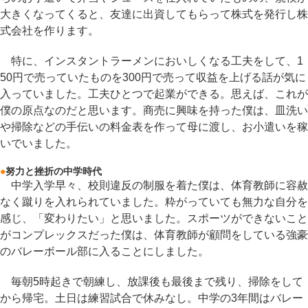
大きくなってくると、友達に出資してもらって株式を発行し株
式会社を作ります。
特に、インスタントラーメンにおいしくなる工夫をして、1
50円で売っていたものを300円で売って収益を上げる話が気に
入っていました。工夫ひとつで起業ができる。思えば、これが
僕の原点なのだと思います。商売に興味を持った僕は、皿洗い
や掃除などの手伝いの料金表を作って母に渡し、お小遣いを稼
いでいました。
●
努力と挫折の中学時代
中学入学早々、校則違反の制服を着た僕は、体育教師に容赦
なく蹴りを入れられていました。粋がっていても無力な自分を
感じ、「変わりたい」と思いました。スポーツができないこと
がコンプレックスだった僕は、体育教師が顧問をしている強豪
のバレーボール部に入ることにしました。
毎朝5時起きで朝練し、放課後も最後まで残り、掃除をして
から帰宅。土日は練習試合で休みなし。中学の3年間はバレー