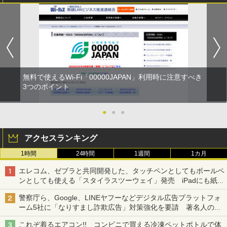
無料で使えるWi-Fi「00000JAPAN」利用時に注意すべき
3つのポイント
●
●
●
アクセスランキング
1時間
24時間
1週間
1カ月
エレコム、ゼブラと共同開発した、タッチペンとしてもボールペ
ンとしても使える「スタイラスツーウェイ」発売 iPadにも紙に
も、持ち替えずに書き込める
警察庁ら、Google、LINEヤフーなどデジタル広告プラットフォ
ーム5社に「なりすまし詐欺広告」対策強化を要請 著名人の写
真や映像を使った投資詐欺などへの対策として
これぞ着るエアコン!! コンビニで買える冷凍ペットボトルで体