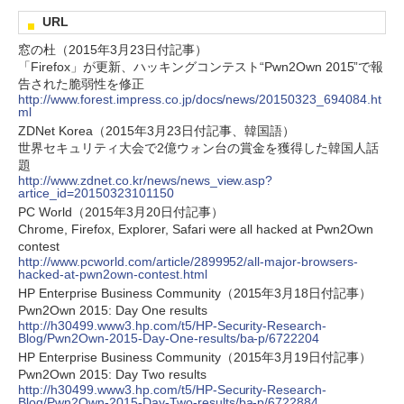
URL
窓の杜（2015年3月23日付記事）
「Firefox」が更新、ハッキングコンテスト“Pwn2Own 2015”で報
告された脆弱性を修正
http://www.forest.impress.co.jp/docs/news/20150323_694084.ht
ml
ZDNet Korea（2015年3月23日付記事、韓国語）
世界セキュリティ大会で2億ウォン台の賞金を獲得した韓国人話
題
http://www.zdnet.co.kr/news/news_view.asp?
artice_id=20150323101150
PC World（2015年3月20日付記事）
Chrome, Firefox, Explorer, Safari were all hacked at Pwn2Own
contest
http://www.pcworld.com/article/2899952/all-major-browsers-
hacked-at-pwn2own-contest.html
HP Enterprise Business Community（2015年3月18日付記事）
Pwn2Own 2015: Day One results
http://h30499.www3.hp.com/t5/HP-Security-Research-
Blog/Pwn2Own-2015-Day-One-results/ba-p/6722204
HP Enterprise Business Community（2015年3月19日付記事）
Pwn2Own 2015: Day Two results
http://h30499.www3.hp.com/t5/HP-Security-Research-
Blog/Pwn2Own-2015-Day-Two-results/ba-p/6722884