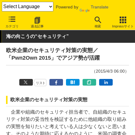
Powered by
Translate
INTERNET Watch
トピック
セキュリティ
その他
カテゴリ
過去記事
検索
Impressサイト
海の向こうの“セキュリティ”
欧米企業のセキュリティ対策の実態／
「Pwn2Own 2015」でアジア勢が活躍
（2015/4/3 06:00）
リスト
欧米企業のセキュリティ対策の実態
企業や組織のセキュリティ担当者で、自組織のセキュ
リティ対策の妥当性を検証するために他組織の取り組み
の実態を知りたいと考えている人は少なくないと思いま
す。そのような期待に応えるかのように、米国の調査会