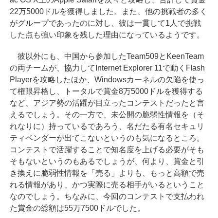
22万5000ドルを獲得しました。また、他の挑戦者の多く
がグループであったのに対し、彼は一貫して1人で挑戦
した点も強い印象を残した理由になっているようです。
彼以外にも、中国から参加したTeam509とKeenTeam
の両チームが、協力してInternet Explorer 11で動くFlash
Playerを攻略したほか、Windowsカーネルの欠陥を使っ
て権限昇格し、トータルで賞金8万5000ドルを獲得する
など、アジア勢の活躍が目立ったコンテストだったと言
えるでしょう。その一方で、未公開の脆弱性情報を（そ
れなりに）持っているであろう、名だたる有名セキュリ
ティベンダーが出てこないというのも気になるところ。
コンテストで活躍することで知名度を上げる必要がそも
そもないというのもあるでしょうが、何より、賞金と引
き換えに脆弱性情報を「売る」よりも、もっと高額で売
れる情報があり、かつ実際に売る相手がいるということ
なのでしょう。ちなみに、今回のコンテストで支払われ
た賞金の総額は55万7500ドルでした。