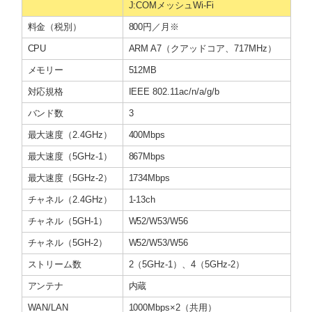
J:COMメッシュWi-Fi
料金（税別）
800円／月※
CPU
ARM A7（クアッドコア、717MHz）
メモリー
512MB
対応規格
IEEE 802.11ac/n/a/g/b
バンド数
3
最大速度（2.4GHz）
400Mbps
最大速度（5GHz-1）
867Mbps
最大速度（5GHz-2）
1734Mbps
チャネル（2.4GHz）
1-13ch
チャネル（5GH-1）
W52/W53/W56
チャネル（5GH-2）
W52/W53/W56
ストリーム数
2（5GHz-1）、4（5GHz-2）
アンテナ
内蔵
WAN/LAN
1000Mbps×2（共用）