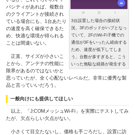
パシティがあれば、複数台
のクライアントが接続され
3台設置した場合の接続状
ている場合にも、1台あたり
況。3Fのポッドがハブとなっ
の速度を高く確保できるた
ていて、2FのWi-Fi子機での
め、快適な環境が得られる
通信が3Fをいったん経由する
ことは間違いない。
ため、速度が低下してしま
正直、サイズが小さいこ
う。台数が多すぎると、こう
とから、アンテナの性能に
いった無駄な経路が発生する
限界があるのではないかと
思っていたが、全く心配ないレベルだ。非常に優秀な製
品と言っていいだろう。
一般向けにも提供してほしい
以上、「J:COMメッシュWi-Fi」を実際にテストしてみ
たが、欠点らしい欠点がない。
小さくて目立たないし、価格も手ごろだし、設置に訪