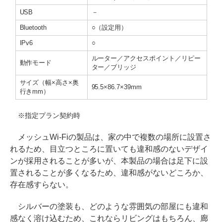
USB
－
Bluetooth
○（設定用）
IPv6
○
ルーター／アクセスポイント／リピー
動作モード
ター／ブリッジ
サイズ（幅×高さ×奥
95.5×86.7×39mm
行きmm）
※指定プラン契約時
メッシュWi-Fiの製品は、家の中で複数の場所に設置さ
れるため、目立つところに置いても違和感のないデザイ
ンが採用されることが多いが、本製品の場合は足下に設
置されることが多くなるため、違和感がないどころか、
存在感すらない。
シルバーの塗装も、どのような雰囲気の部屋にも違和
感なく溶け込むため、これならリビングはもちろん、廊