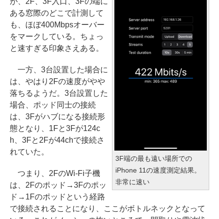
が、2F、3F入口、3Fの端に
ある窓際のどこで計測して
も、ほぼ400Mbpsオーバー
をマークしている。ちょっ
と速すぎる印象さえある。
一方、3台設置した場合に
は、やはり2Fの速度がやや
落ちるようだ。3台設置した
場合、ポッド同士の接続
は、3Fがハブになる接続形
態となり、1Fと3Fが124c
h、3Fと2Fが44chで接続さ
れていた。
3F端の最も遠い場所での
iPhone 11の速度測定結果。
つまり、2FのWi-Fi子機
非常に速い
は、2Fのポッド→3Fのポッ
ド→1Fのポッドという経路
で接続されることになり、ここがボトルネックとなって