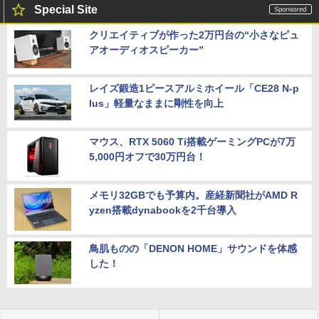
Special Site
クリエイティブが作った2万円台の“小さなピュ
アオーディオスピーカー”
レイズ鍛造1ピースアルミホイール「CE28 N-p
lus」軽量なままに剛性を向上
マウス、RTX 5060 Ti搭載ゲーミングPCが7万
5,000円オフで30万円台！
メモリ32GBでも予算内。産経新聞社がAMD R
yzen搭載dynabookを2千台導入
鳥肌ものの「DENON HOME」サウンドを体感
した！