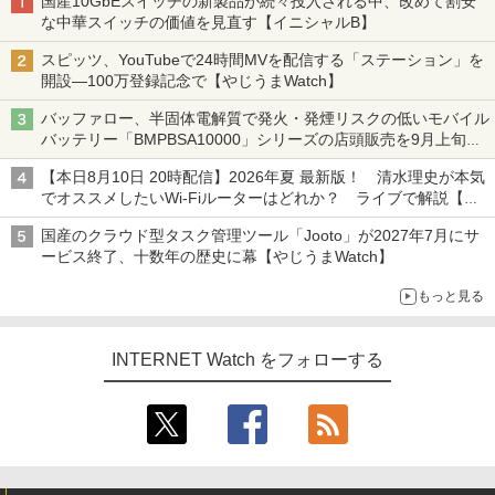
国産10GbEスイッチの新製品が続々投入される中、改めて割安
な中華スイッチの価値を見直す【イニシャルB】
スピッツ、YouTubeで24時間MVを配信する「ステーション」を
開設―100万登録記念で【やじうまWatch】
バッファロー、半固体電解質で発火・発煙リスクの低いモバイル
バッテリー「BMPBSA10000」シリーズの店頭販売を9月上旬に
開始
【本日8月10日 20時配信】2026年夏 最新版！ 清水理史が本気
でオススメしたいWi-Fiルーターはどれか？ ライブで解説【清
水理史の「イニシャルB」チャンネル】
国産のクラウド型タスク管理ツール「Jooto」が2027年7月にサ
ービス終了、十数年の歴史に幕【やじうまWatch】
もっと見る
INTERNET Watch をフォローする