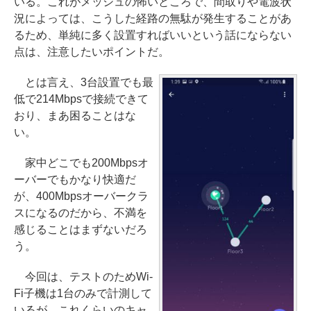
いる。これがメッシュの怖いところで、間取りや電波状
況によっては、こうした経路の無駄が発生することがあ
るため、単純に多く設置すればいいという話にならない
点は、注意したいポイントだ。
とは言え、3台設置でも最
低で214Mbpsで接続できて
おり、まあ困ることはな
い。
家中どこでも200Mbpsオ
ーバーでもかなり快適だ
が、400Mbpsオーバークラ
スになるのだから、不満を
感じることはまずないだろ
う。
今回は、テストのためWi-
Fi子機は1台のみで計測して
いるが、これくらいのキャ