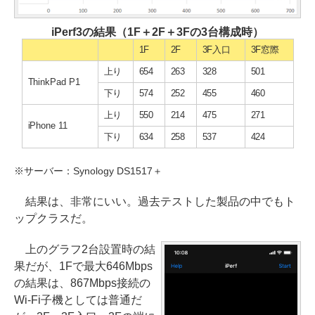
iPerf3の結果（1F＋2F＋3Fの3台構成時）
1F
2F
3F入口
3F窓際
上り
654
263
328
501
ThinkPad P1
下り
574
252
455
460
上り
550
214
475
271
iPhone 11
下り
634
258
537
424
※サーバー：Synology DS1517＋
結果は、非常にいい。過去テストした製品の中でもト
ップクラスだ。
上のグラフ2台設置時の結
果だが、1Fで最大646Mbps
の結果は、867Mbps接続の
Wi-Fi子機としては普通だ