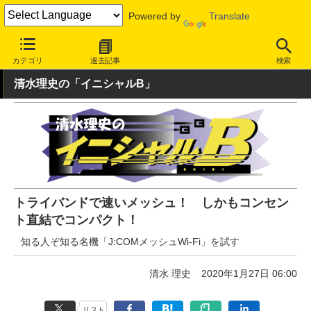
Powered by
Translate
INTERNET Watch
ハードウェア
LAN機器
無線LAN
カテゴリ
過去記事
検索
清水理史の「イニシャルB」
トライバンドで速いメッシュ！ しかもコンセン
ト直結でコンパクト！
知る人ぞ知る名機「J:COMメッシュWi-Fi」を試す
清水 理史
2020年1月27日 06:00
リスト