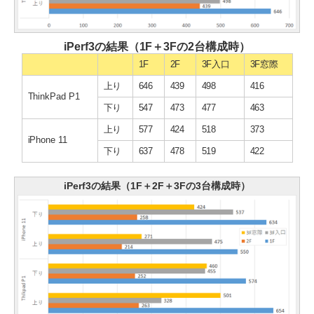
iPerf3の結果（1F＋3Fの2台構成時）
1F
2F
3F入口
3F窓際
上り
646
439
498
416
ThinkPad P1
下り
547
473
477
463
上り
577
424
518
373
iPhone 11
下り
637
478
519
422
iPerf3の結果（1F＋2F＋3Fの3台構成時）