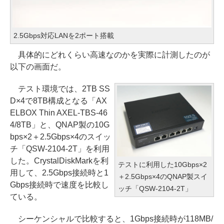
2.5Gbps対応LANを2ポート搭載
具体的にどれくらい高速なのかを実際に計測したのが
以下の画面だ。
テスト環境では、2TB SS
D×4で8TB構成となる「AX
ELBOX Thin AXEL-TBS-46
4/8TB」と、QNAP製の10G
bps×2＋2.5Gbps×4のスイッ
チ「QSW-2104-2T」を利用
した。CrystalDiskMarkを利
テストに利用した10Gbps×2
用して、2.5Gbps接続時と1
＋2.5Gbps×4のQNAP製スイ
Gbps接続時で速度を比較し
ッチ「QSW-2104-2T」
ている。
シーケンシャルで比較すると、1Gbps接続時が118MB/