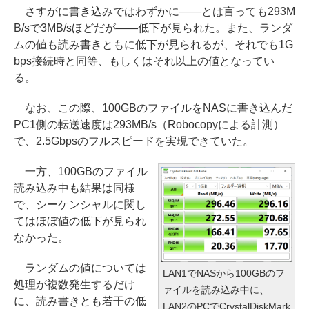
さすがに書き込みではわずかに――とは言っても293M
B/sで3MB/sほどだが――低下が見られた。また、ランダ
ムの値も読み書きともに低下が見られるが、それでも1G
bps接続時と同等、もしくはそれ以上の値となってい
る。
なお、この際、100GBのファイルをNASに書き込んだ
PC1側の転送速度は293MB/s（Robocopyによる計測）
で、2.5Gbpsのフルスピードを実現できていた。
一方、100GBのファイル
読み込み中も結果は同様
で、シーケンシャルに関し
てはほぼ値の低下が見られ
なかった。
ランダムの値については
LAN1でNASから100GBのフ
処理が複数発生するだけ
ァイルを読み込み中に、
に、読み書きとも若干の低
LAN2のPCでCrystalDiskMark