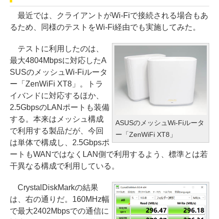
最近では、クライアントがWi-Fiで接続される場合もあ
るため、同様のテストをWi-Fi経由でも実施してみた。
テストに利用したのは、
最大4804Mbpsに対応したA
SUSのメッシュWi-Fiルータ
ー「ZenWiFi XT8」。トラ
イバンドに対応するほか、
2.5GbpsのLANポートも装備
する。本来はメッシュ構成
ASUSのメッシュWi-Fiルータ
で利用する製品だが、今回
ー「ZenWiFi XT8」
は単体で構成し、2.5Gbpsポ
ートもWANではなくLAN側で利用するよう、標準とは若
干異なる構成で利用している。
CrystalDiskMarkの結果
は、右の通りだ。160MHz幅
で最大2402Mbpsでの通信に