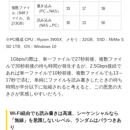
書き込み
複数ファイ
33
17
39
（PC→NAS）
ル（848フ
ァイル、合
読み込み
30
13
50
計3GB）
（NAS→PC）
※PC構成 CPU：Ryzen 3900X、メモリ：32GB、SSD：NVMe S
SD 1TB、OS：Windows 10
1Gbpsの際は、単一ファイルで27秒前後、複数ファイ
ルで30秒前後の待ち時間が発生するが、2.5Gbps接続で
あれば単一ファイルで10秒前後、複数ファイルでも13～
17秒で済む。単純にファイルを読み書きしたときの待ち
時間が半分以下に短縮されると考えると、この恩恵の大
きさが実感しやすいだろう。
Wi-Fi経由でも読み書きは高速、シーケンシャルなら
「無線」を意識しないレベル、ランダムはバラつきあ
り