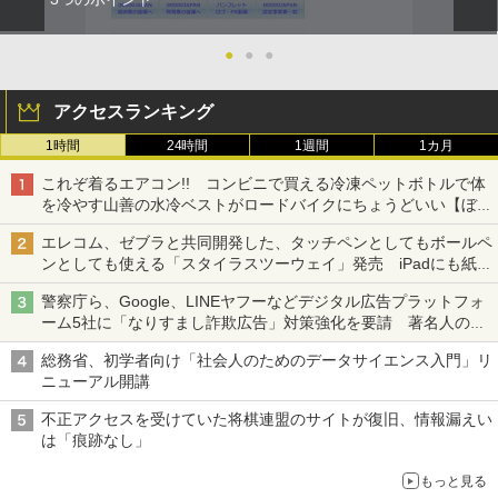
●
●
●
アクセスランキング
1時間
24時間
1週間
1カ月
これぞ着るエアコン!! コンビニで買える冷凍ペットボトルで体
を冷やす山善の水冷ベストがロードバイクにちょうどいい【ぼっ
ち・ざ・ろーど！その14】【空いた時間でなにしてる？】
エレコム、ゼブラと共同開発した、タッチペンとしてもボールペ
ンとしても使える「スタイラスツーウェイ」発売 iPadにも紙に
も、持ち替えずに書き込める
警察庁ら、Google、LINEヤフーなどデジタル広告プラットフォ
ーム5社に「なりすまし詐欺広告」対策強化を要請 著名人の写
真や映像を使った投資詐欺などへの対策として
総務省、初学者向け「社会人のためのデータサイエンス入門」リ
ニューアル開講
不正アクセスを受けていた将棋連盟のサイトが復旧、情報漏えい
は「痕跡なし」
もっと見る