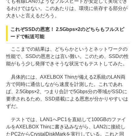
ても有線LANのようなフルスピードが安定して実現でき
るわけではない。このあたりは、環境に依存する部分が
大きいと言えるだろう。
これぞSSDの恩恵！ 2.5Gbps×2のどちらもフルスピ
ードで転送可能
ここまでの結果は、どちらかというとネットワークの
性能で、SSDの恩恵とは言い難い。このため、SSDの性
能がもう少し発揮できそうな状況でもテストしてみた。
具体的には、AXELBOX Thinが備える2系統のLAN両
方で同時に通信しながら速度を計測した。これであれ
ば、2.5Gbps×2、つまり合計で5Gbps分の帯域がSSDに
要求されるため、SSD搭載による恩恵が分かりやすいは
ずだ。
テストでは、LAN1へPC1を直結して100GBのファイ
ルをAXELBOX Thinに書き込みながら、LAN2に接続し
たPC2からCrystalDiskMarkを実行している。これと同