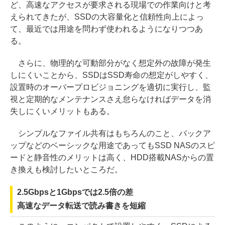
ど、高速なアクセスが要求される現場での作業向けと考
えられてきたが、SSDの大容量化と信頼性向上によっ
て、最近では用途を問わず使われるようになりつつあ
る。
さらに、物理的な可動部分がなく想定外の故障が発生
しにくいことから、SSDはSSD寿命の想定がしやすく、
設置時のオーバープロビジョニングを適切に実行し、監
視と定期的なメンテナンスさえ怠らなければデータを消
失しにくいメリットもある。
シンプルなファイル共有はもちろんのこと、バックア
ップなどのベーシックな用途であってもSSD NASのスピ
ードと静音性のメリットは高く、HDD搭載NASからの置
き換えも検討したいところだ。
2.5Gbpsと1Gbpsでは2.5倍の差
高速なデータ転送で読み書きを短縮