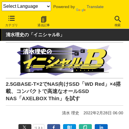
Powered by
Translate
INTERNET Watch
ハードウェア
ストレージ
カテゴリ
過去記事
検索
清水理史の「イニシャルB」
2.5GBASE-T×2でNAS向けSSD「WD Red」×4搭
載、コンパクトで高速なオールSSD
NAS「AXELBOX Thin」を試す
清水 理史
2022年2月28日 06:00
リスト