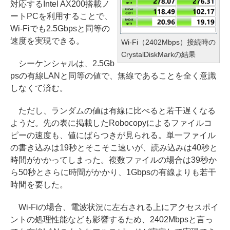
対応するIntel AX200搭載ノ
ートPCを利用することで、
Wi-Fiでも2.5Gbpsと同等の
速度を実現できる。
Wi-Fi（2402Mbps）接続時の
CrystalDiskMarkの結果
シーケンシャルは、2.5Gb
psの有線LANと同等の値で、無線であることを全く意識
しなくて済む。
ただし、ランダムの値は有線に比べると若干遅くなる
ようだ。先の表に掲載したRobocopyによるファイルコ
ピーの速度も、値にばらつきが見られる。単一ファイル
の書き込みは19秒とそこそこ速いが、読み込みは40秒と
時間がかかってしまった。複数ファイルの場合は39秒か
ら50秒とさらに時間がかかり、1Gbpsの有線よりも若干
時間を要した。
Wi-Fiの場合、電波状況に左右される上にアクセスポイ
ントの処理性能なども影響するため、2402Mbpsと言っ