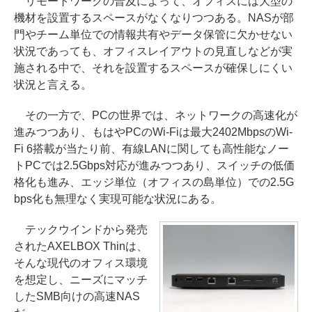
リモートワークの普及によって、オフィスには大型の
機材を設置するスペースがなくなりつつある。NASが部
門やチーム単位での情報共有やデータ保管に欠かせない
状況であっても、オフィスレイアウトの見直しなどが実
施される中で、それを設置するスペースが確保しにくい
状況と言える。
その一方で、PCの世界では、ネットワークの高速化が
進みつつあり、もはやPCのWi-Fiは最大2402MbpsのWi-
Fi 6搭載が当たり前、有線LANに関しても高性能なノー
トPCでは2.5Gbps対応が進みつつあり、スイッチの低価
格化も進み、エッジ単位（オフィスの島単位）での2.5G
bps化も無理なく実現可能な状況にある。
テックウインドから発売
されたAXELBOX Thinは、
そんな現代のオフィス環境
を想定し、ニーズにマッチ
したSMB向けの高速NAS