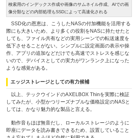
検索用のインデックス作成や画像のサムネイル作成、AIでの画
像分類などの内部処理もSSDによって高速化される
SSD化の恩恵は、こうしたNASの付加機能を活用する
際にも大きいため、より多くの役割をNASに持たせたと
しても、ファイル共有などの実用シーンでの転送速度を
低下させることがない。シンプルに設定画面の表示や操
作、アプリの追加などだけでも高速でストレスを感じな
いので、デバイスとしての実力がワンランク上になった
ような感覚がある。
エッジストレージとしての有力候補
以上、テックウインドのAXELBOX Thinを実際に検証
してみたが、小型かつリーズナブルな価格設定のNASと
しては、かなり魅力的な製品と言える。
動作音もほぼ無音だし、ローカルストレージのように
即座にデータを読み書きできるため、設置していること
さえ忘れてしまうほど自然に利用できる。