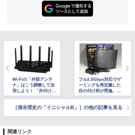
Wi-Fiの「外部アンテ
フル2.5Gbps対応でゲ
ナ」はこう調整して活
ーミングを再定義した
用しよう！ 「外付けの
目の付け所が秀逸。ア
良さ」にこだわるTP-L
イ・オー・データのWi
inkに聞いてみた
-Fi 6ルーター「WN-D
［清水理史の「イニシャルB」］の他の記事を見る
AX3000QR」
関連リンク