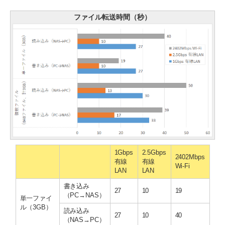
ファイル転送時間（秒）
1Gbps
2.5Gbps
2402Mbps
有線
有線
Wi-Fi
LAN
LAN
書き込み
27
10
19
（PC→NAS）
単一ファイ
ル（3GB）
読み込み
27
10
40
（NAS→PC）