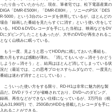
ったり合っていたからだ。現在、筆者宅では、松下電器産業の
DIGA「DMR-E500H」「DMR-E80H」、ソニーのPSX「DES
R-5000」という3台のレコーダを併用しているが、ほとんどの
場合「録画した番組を見たらすぐに消す」という使い方をして
いる。HDD＆DVDレコーダを手にした当初は、映画などをDV
Dにダビングしたこともあったが、大半のDVDが再生されるこ
となく山積みに眠っている。
もう一度、見ようと思ってHDD内に残しておいた番組も、
数カ月もすれば感動が薄れ、「消してもいいか→消そうかどう
しようか→消そう」と、結局はほとんど消してしまっている状
況だ（最近では、この思考プロセスすらムダなので、一度見た
番組は迷わず消すことにしている）。
こういった使い方をする限り、RD-H1は非常に魅力的な製
品だ。DVDドライブが省略されており、DVDへのダビング、
録画、再生などができない仕様になっているが、3万円台（税
込み31,990円）で、250GBのHDDを搭載したレコーダを手に
入れることができる。