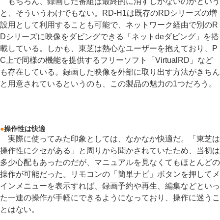
もちろん、録画した番組は最終的に消すしかないのかという
と、そういうわけでもない。RD-H1は既存のRDシリーズの増
設用として利用することも可能で、ネットワーク経由で別のR
Dシリーズに映像をダビングできる「ネットdeダビング」を搭
載している。しかも、東芝は熱心なユーザーを抱えており、P
C上で同様の機能を提供するフリーソフト「VirtualRD」など
も存在している。録画した映像を外部に取り出す方法がきちん
と用意されているというのも、この製品の魅力の1つだろう。
●
操作性は快適
実際に使ってみた印象としては、なかなか快適だ。「東芝は
操作性にクセがある」と周りから聞かされていたため、当初は
多少心配もあったのだが、マニュアルを見なくてもほとんどの
操作が可能だった。リモコンの「簡単ナビ」ボタンを押してメ
インメニューを表示すれば、録画予約や再生、編集などといっ
た一連の操作が手軽にできるようになっており、操作に迷うこ
とはない。