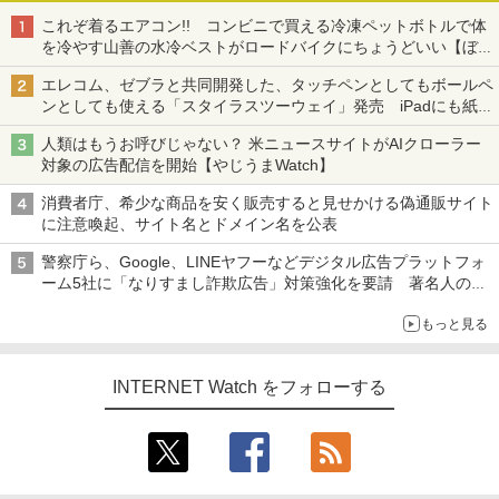
これぞ着るエアコン!! コンビニで買える冷凍ペットボトルで体
を冷やす山善の水冷ベストがロードバイクにちょうどいい【ぼっ
ち・ざ・ろーど！その14】【空いた時間でなにしてる？】
エレコム、ゼブラと共同開発した、タッチペンとしてもボールペ
ンとしても使える「スタイラスツーウェイ」発売 iPadにも紙に
も、持ち替えずに書き込める
人類はもうお呼びじゃない？ 米ニュースサイトがAIクローラー
対象の広告配信を開始【やじうまWatch】
消費者庁、希少な商品を安く販売すると見せかける偽通販サイト
に注意喚起、サイト名とドメイン名を公表
警察庁ら、Google、LINEヤフーなどデジタル広告プラットフォ
ーム5社に「なりすまし詐欺広告」対策強化を要請 著名人の写
真や映像を使った投資詐欺などへの対策として
もっと見る
INTERNET Watch をフォローする