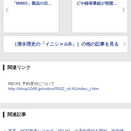
「MIMO」製品の目指
ビや録画番組が視聴可
す先は何か？MIMO技
能ネーミングを変更し
術を採用したルータ
て再出発するソニーの
「WZR-G108」を発売
「ロケーションフリー
したバッファローに聞
テレビ」
く
［清水理史の「イニシャルB」］の他の記事を見る
関連リンク
RD-H1 予約受付について
http://shop1048.jp/notice/0502_rd-h1/index_j.htm
関連記事
・
東芝、HDD単体レコーダ「RD-H1」の予約受付を開始。販売価