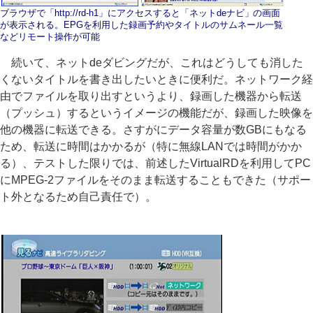
ブラウザで「http://rd-h1」にアクセスすると「ネットdeナビ」の画面
が表示される。EPGを利用した録画予約やタイトルのサムネール一覧
などリモート操作が可能
続いて、ネットdeダビングだが、これはどうしても消した
くないタイトルを書き出したいときに便利だ。ネットワーク経
由でファイルを取り出すというより、録画した機器から転送
（プッシュ）するというイメージの機能だが、録画した映像を
他の機器に転送できる。さすがにデータ容量が数GBにもなる
ため、転送に時間はかかるが（特に無線LANでは時間がかか
る）、テストした限りでは、前述したVirtualRDを利用してPC
にMPEG-2ファイルをそのまま転送することもできた（サポー
ト外となるため自己責任で）。