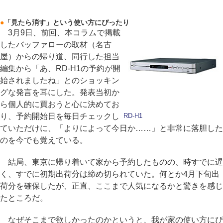
●
「見たら消す」という使い方にぴったり
3月9日、前回、本コラムで掲載
したバッファローの取材（名古
屋）からの帰り道、同行した担当
編集から「あ、RD-H1の予約が開
始されましたね」とのショッキン
グな発言を耳にした。発表当初か
ら個人的に買おうと心に決めてお
り、予約開始日を毎日チェックし
RD-H1
ていただけに、「よりによって今日か……」と非常に落胆した
のを今でも覚えている。
結局、東京に帰り着いて家から予約したものの、時すでに遅
く、すでに初期出荷分は締め切られていた。何とか4月下旬出
荷分を確保したが、正直、ここまで人気になるかと驚きを感じ
たところだ。
なぜそこまで欲しかったのかというと、我が家の使い方にぴ