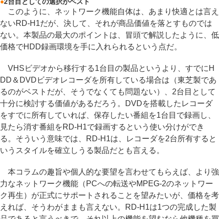
●
2台目としての選択がベスト
このように、ネットワーク機能自体は、あまり快適とは言え
ないRD-H1だが、決して、それが商品価値を落とすものでは
ない。本製品の最大のポイントは、冒頭で解説したように、低
価格でHDD録画環境を手に入れられるという点だ。
VHSビデオから移行する1台目の製品というより、すでにH
DD＆DVDビデオレコーダを所有している場合は（東芝製であ
るのがベストだが、そうでなくても問題ない）、2台目として
十分に検討する価値があるだろう。DVDを搭載したレコーダ
をすでに所有していれば、保存したい番組を1台目で録画し、
見たら消す番組をRD-H1で録画するという使い分けができ
る。そういう意味では、RD-H1は、レコーダを2台所有すると
いうスタイルを確立しうる製品だとも言える。
本コラムの趣旨や個人的な要望を言わせてもらえば、より強
力なネットワーク機能（PCへの転送やMPEG-2のネットワー
ク再生）が正式にサポートされることを望みたいが、価格を考
えれば、そうわがままも言えない。RD-H1は1つの完成した製
品であると言うべきで、それ以上の機能を望むなら他機種を買