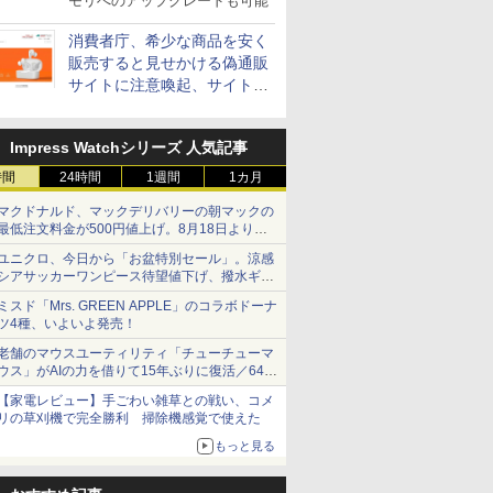
モリへのアップグレードも可能
消費者庁、希少な商品を安く
販売すると見せかける偽通販
サイトに注意喚起、サイト名
とドメイン名を公表
Impress Watchシリーズ 人気記事
時間
24時間
1週間
1カ月
マクドナルド、マックデリバリーの朝マックの
最低注文料金が500円値上げ。8月18日より
1,500円から受付
ユニクロ、今日から「お盆特別セール」。涼感
シアサッカーワンピース待望値下げ、撥水ギア
ショーツは1990円に
ミスド「Mrs. GREEN APPLE」のコラボドーナ
ツ4種、いよいよ発売！
老舗のマウスユーティリティ「チューチューマ
ウス」がAIの力を借りて15年ぶりに復活／64bit
化、Windows 10/11、「Chrome」も走り回
【家電レビュー】手ごわい雑草との戦い、コメ
る。復活記念で2026年末まで500円
リの草刈機で完全勝利 掃除機感覚で使えた
もっと見る