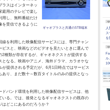
プラスはインターネッ
家庭用のテレビで楽し
を利用し、無料番組だけ
や
像を受信できるように
ギャオプラスと共通のSTB端末
人
ス
を
線を利用した映像配信サービスには、専門チャン
や
ービスと、映画などのビデオを見たいときに選んで
F
の2種類が存在するが、ギャオネクストが提供する
ル
スとなる。映画やアニメ、海外ドラマ、カラオケな
1
イトルが提供される予定だが、6月1日時点ではサービス
価
もあり、まだ数十～数百タイトルのみの提供となっ
ドバンド環境を利用した映像配信サービスは、他
ている。では、後発となるギャオネクストの既存の
ジはどこにあるのだろうか？