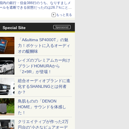
国内の銀行・信金386行のうち、なりすましメ
ールを遮断できる状態だったのは26.7％にとど
まる～GMOブランドセキュリティ調査
もっと見る
Special Site
「A&ultima SP4000T」の魅
力！ポケットに入るオーディ
オの醍醐味
レイズのプレミアムカー向け
ブランドHOMURAから
「2×9R」が登場！
総合オーディオブランドに進
化するSHANLINGとは何者
か？
鳥肌ものの「DENON
HOME」サウンドを体感し
た！
クリエイティブが作った2万
円台の“小さなピュアオーデ