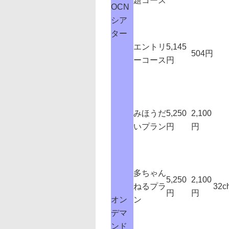
題コース
OCN
シア
ター
エントリ
5,145
504円
ーコース
円
みほうだ
5,250
2,100
いプラン
円
円
多ちゃん
5,250
2,100
ねるプラ
32c
円
円
オン
ン
デマ
ンド