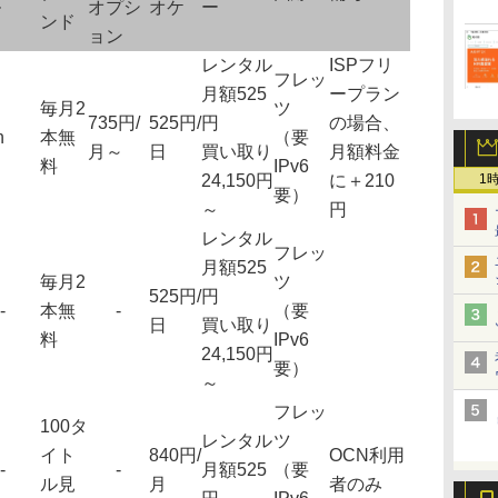
ル
オプシ
オケ
ー
ンド
ョン
レンタル
ISPフリ
フレッ
月額525
ープラン
毎月2
ツ
735円/
525円/
円
の場合、
h
本無
（要
月～
日
買い取り
月額料金
料
IPv6
24,150円
に＋210
1
要）
～
円
レンタル
フレッ
月額525
毎月2
ツ
525円/
円
-
本無
-
（要
日
買い取り
料
IPv6
24,150円
要）
～
フレッ
100タ
レンタル
ツ
イト
840円/
OCN利用
-
-
月額525
（要
ル見
月
者のみ