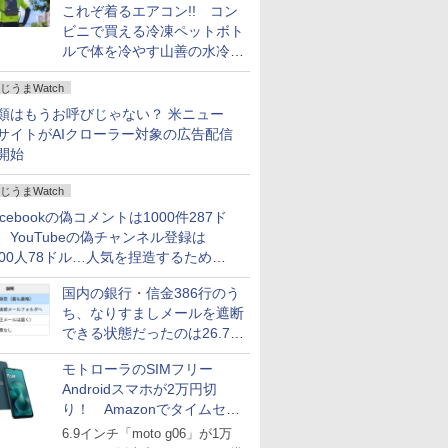
これぞ着るエアコン!! コン
ビニで買える冷凍ペットボト
ルで体を冷やす山善の水冷ベ
ストがロードバイクにちょう
じうまWatch
どいい【ぼっち・ざ・ろー
ど！その14】
類はもうお呼びじゃない？ 米ニュー
サイトがAIクローラー対象の広告配信
開始
じうまWatch
acebookの偽コメントは1000件287ド
、YouTubeの偽チャンネル登録は
000人78ドル…人気を捏造するための
格リストが公開中
国内の銀行・信金386行のう
ち、なりすましメールを遮断
できる状態だったのは26.7％
にとどまる～GMOブランド
モトローラのSIMフリー
セキュリティ調査
Androidスマホが2万円切
り！ Amazonでタイムセー
ル
6.9インチ「moto g06」が1万