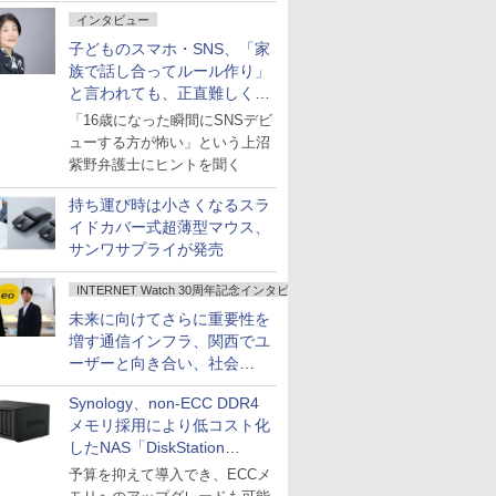
インタビュー
子どものスマホ・SNS、「家
族で話し合ってルール作り」
と言われても、正直難しくな
いですか？
「16歳になった瞬間にSNSデビ
ューする方が怖い」という上沼
紫野弁護士にヒントを聞く
持ち運び時は小さくなるスラ
イドカバー式超薄型マウス、
サンワサプライが発売
INTERNET Watch 30周年記念インタビュー
未来に向けてさらに重要性を
増す通信インフラ、関西でユ
ーザーと向き合い、社会
の“あたらしい”を起動し続け
Synology、non-ECC DDR4
る～オプテージ
メモリ採用により低コスト化
したNAS「DiskStation
neo+」シリーズ
予算を抑えて導入でき、ECCメ