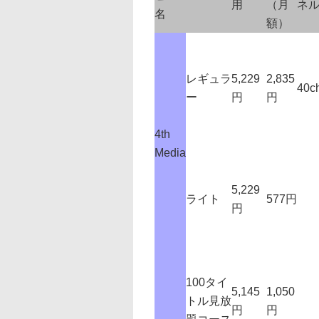
用
（月
ネ
名
額）
レギュラ
5,229
2,835
40c
ー
円
円
4th
Media
5,229
ライト
577円
円
100タイ
5,145
1,050
トル見放
円
円