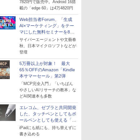
7820円で販売中。Android 16搭
載の「edge 60」は4万4820円
Web担当者Forum、「生成
AI×マーケティング」をテー
マにした無料セミナーを8月
27日にオンライン開催
サイバーエージェントや文藝春
秋、日本マイクロソフトなどが
登壇
5万冊以上が対象！ 最大
65％OFFのAmazon「Kindle
本サマーセール」第2弾
「MCP完全入門」「いちばん
やさしいAIリサーチの教本」な
どAI関連本も多数
エレコム、ゼブラと共同開発
した、タッチペンとしてもボ
ールペンとしても使える「ス
タイラスツーウェイ」発売
iPadにも紙にも、持ち替えずに
書き込める