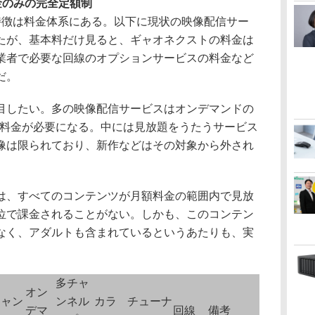
金のみの完全定額制
徴は料金体系にある。以下に現状の映像配信サー
たが、基本料だけ見ると、ギャオネクストの料金は
業者で必要な回線のオプションサービスの料金など
だ。
したい。多の映像配信サービスはオンデマンドの
後の料金が必要になる。中には見放題をうたうサービス
像は限られており、新作などはその対象から外され
、すべてのコンテンツが月額料金の範囲内で見放
位で課金されることがない。しかも、このコンテン
なく、アダルトも含まれているというあたりも、実
多チャ
オン
チャン
ンネル
カラ
チューナ
デマ
回線
備考