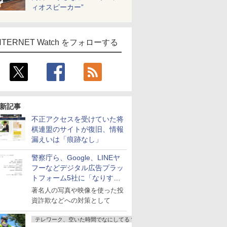
ィオスピーカー”
NTERNET Watch をフォローする
新記事
不正アクセスを受けていた将
棋連盟のサイトが復旧、情報
漏えいは「痕跡なし」
警察庁ら、Google、LINEヤ
フーなどデジタル広告プラッ
トフォーム5社に「なりすま
し詐欺広告」対策強化を要請
著名人の写真や映像を使った投
資詐欺などへの対策として
テレワーク、空いた時間でなにしてる？