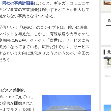
、
同社の事業計画書
によると、ギャガ・コミュニケ
テンツ事業の営業損失は縮小するどころか拡大して
儲からない事業となりつつある。
I
信という「GyaO」のコンセプトは、確かに映像
ンパクトを与えた。しかし、有線放送やカラオケな
少傾向にある中、そろそろ「次世代」サービスにも
状況になってきている。広告だけでなく、サービス
最
するという方向に進化させようというのが、今回の
だろう。
ービスと差別化
容について見ていこ
て提供が開始された
ャオプラス」を利用し