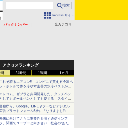
Impress サイト
全カテゴリ
バックナンバー
アクセスランキング
時間
24時間
1週間
1カ月
これぞ着るエアコン!! コンビニで買える冷凍ペ
ットボトルで体を冷やす山善の水冷ベストがロ
ードバイクにちょうどいい【ぼっち・ざ・ろー
エレコム、ゼブラと共同開発した、タッチペン
ど！その14】【空いた時間でなにしてる？】
としてもボールペンとしても使える「スタイラ
スツーウェイ」発売 iPadにも紙にも、持ち替
警察庁ら、Google、LINEヤフーなどデジタル
えずに書き込める
広告プラットフォーム5社に「なりすまし詐欺
広告」対策強化を要請 著名人の写真や映像を
未来に向けてさらに重要性を増す通信インフ
使った投資詐欺などへの対策として
ラ、関西でユーザーと向き合い、社会の“あたら
しい”を起動し続ける～オプテージ