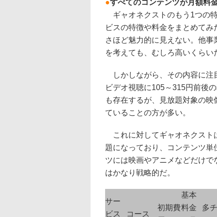
●
すべてのコンテンツが月額料
ギャオネクストのもう1つの特
ビスの特徴や料金をまとめてみ
さほど魅力的に見えない。他事
を考えても、むしろ高いくらい
しかしながら、その内容に注目
ビデオ視聴に105～315円前
も存在するが、見放題対象の映
ていることの方が多い。
これに対してギャオネクストは
題になっており、コンテンツ単
ツには映画やアニメなどだけで
はかなり戦略的だ。
基本
サー
初期費
料金
多
ビス
コース