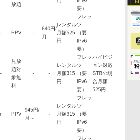
円
IPv6
放題
要）
フレッ
レンタル
ツ
840円/
-
PPV
-
月額525
（要
月
円
IPv6
要）
フレッ
ハイビジ
見放
レンタル
ツ
ョン対応
題対
-
-
-
月額315
（要
STBの場
象無
円
IPv6
合月額
料
要）
525円
フレッ
レンタル
ツ
945円/
h
PPV
-
月額315
（要
月～
円
IPv6
要）
フレッ