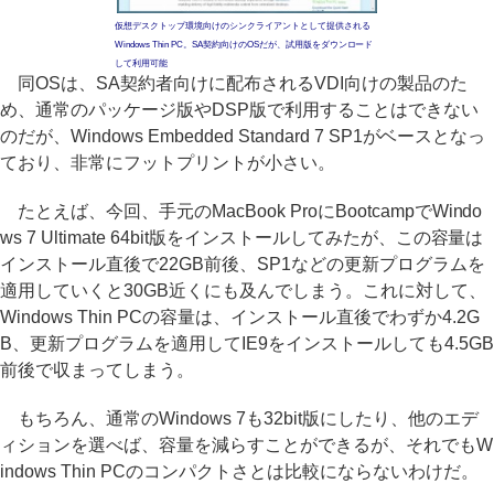
仮想デスクトップ環境向けのシンクライアントとして提供される
Windows Thin PC。SA契約向けのOSだが、試用版をダウンロード
して利用可能
同OSは、SA契約者向けに配布されるVDI向けの製品のた
め、通常のパッケージ版やDSP版で利用することはできない
のだが、Windows Embedded Standard 7 SP1がベースとなっ
ており、非常にフットプリントが小さい。
たとえば、今回、手元のMacBook ProにBootcampでWindo
ws 7 Ultimate 64bit版をインストールしてみたが、この容量は
インストール直後で22GB前後、SP1などの更新プログラムを
適用していくと30GB近くにも及んでしまう。これに対して、
Windows Thin PCの容量は、インストール直後でわずか4.2G
B、更新プログラムを適用してIE9をインストールしても4.5GB
前後で収まってしまう。
もちろん、通常のWindows 7も32bit版にしたり、他のエデ
ィションを選べば、容量を減らすことができるが、それでもW
indows Thin PCのコンパクトさとは比較にならないわけだ。