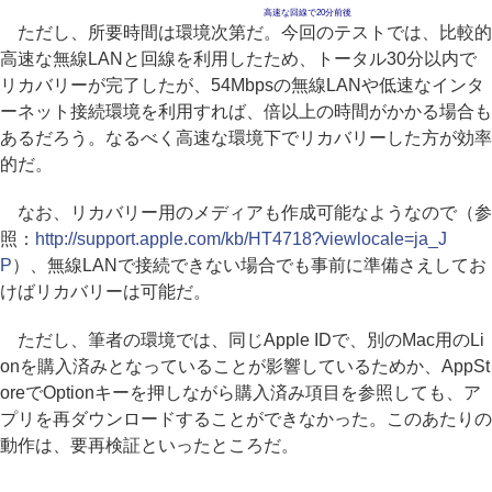
高速な回線で20分前後
ただし、所要時間は環境次第だ。今回のテストでは、比較的
高速な無線LANと回線を利用したため、トータル30分以内で
リカバリーが完了したが、54Mbpsの無線LANや低速なインタ
ーネット接続環境を利用すれば、倍以上の時間がかかる場合も
あるだろう。なるべく高速な環境下でリカバリーした方が効率
的だ。
なお、リカバリー用のメディアも作成可能なようなので（参
照：
http://support.apple.com/kb/HT4718?viewlocale=ja_J
P
）、無線LANで接続できない場合でも事前に準備さえしてお
けばリカバリーは可能だ。
ただし、筆者の環境では、同じApple IDで、別のMac用のLi
onを購入済みとなっていることが影響しているためか、AppSt
oreでOptionキーを押しながら購入済み項目を参照しても、ア
プリを再ダウンロードすることができなかった。このあたりの
動作は、要再検証といったところだ。