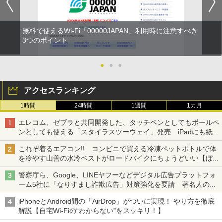
無料で使えるWi-Fi「00000JAPAN」利用時に注意すべき
3つのポイント
●
●
●
アクセスランキング
1時間
24時間
1週間
1カ月
エレコム、ゼブラと共同開発した、タッチペンとしてもボールペ
ンとしても使える「スタイラスツーウェイ」発売 iPadにも紙に
も、持ち替えずに書き込める
これぞ着るエアコン!! コンビニで買える冷凍ペットボトルで体
を冷やす山善の水冷ベストがロードバイクにちょうどいい【ぼっ
ち・ざ・ろーど！その14】【空いた時間でなにしてる？】
警察庁ら、Google、LINEヤフーなどデジタル広告プラットフォ
ーム5社に「なりすまし詐欺広告」対策強化を要請 著名人の写
真や映像を使った投資詐欺などへの対策として
iPhoneとAndroid間の「AirDrop」がついに実現！ やり方を徹底
解説【自宅Wi-Fiの“わからない”をスッキリ！】