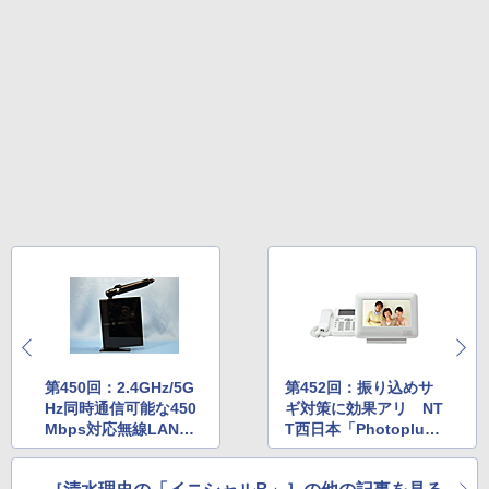
第450回：2.4GHz/5G
第452回：振り込めサ
Hz同時通信可能な450
ギ対策に効果アリ NT
Mbps対応無線LANル
T西日本「Photoplu
ーター ロジテック
s」
「LAN-WH450N/GR」