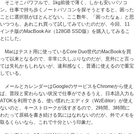
そこそこパワフルで、1kg前後で薄く、しかも安いパソコ
ン。仕事で持ち歩くノートパソコンを探そうとすると、困った
ことに選択肢がほとんどない。ここ数年、「困ったなぁ」と思
いつつも、あれこれ買って試してみていたのだが、今回、11
インチ版のMacBook Air（128GB SSD版）を購入してみるこ
とにした。
Macはテスト用に使っているCore Duo世代のMacBookを買
って以来となるので、非常に久しぶりなのだが、意外にと言っ
ては失礼かもしれないが、違和感なく、普通に使えるので重宝
している。
メールとカレンダーはGoogleのサービスをChromeから使え
ば、普段と変わらない状況で仕事ができるうえ、日本語入力も
ATOKを利用できる。使い慣れたエディタ（WzEditor）が使え
ないのと、キーストロークが浅すぎるので、2時間、3時間に
わたって原稿を書き続ける気にはなれないのだが、外でメモを
取るくらいなら、これで十分という印象だ。