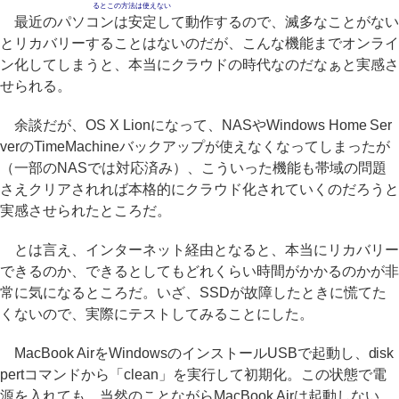
るとこの方法は使えない
最近のパソコンは安定して動作するので、滅多なことがない
とリカバリーすることはないのだが、こんな機能までオンライ
ン化してしまうと、本当にクラウドの時代なのだなぁと実感さ
せられる。
余談だが、OS X Lionになって、NASやWindows Home Ser
verのTimeMachineバックアップが使えなくなってしまったが
（一部のNASでは対応済み）、こういった機能も帯域の問題
さえクリアされれば本格的にクラウド化されていくのだろうと
実感させられたところだ。
とは言え、インターネット経由となると、本当にリカバリー
できるのか、できるとしてもどれくらい時間がかかるのかが非
常に気になるところだ。いざ、SSDが故障したときに慌てた
くないので、実際にテストしてみることにした。
MacBook AirをWindowsのインストールUSBで起動し、disk
pertコマンドから「clean」を実行して初期化。この状態で電
源を入れても、当然のことながらMacBook Airは起動しない。