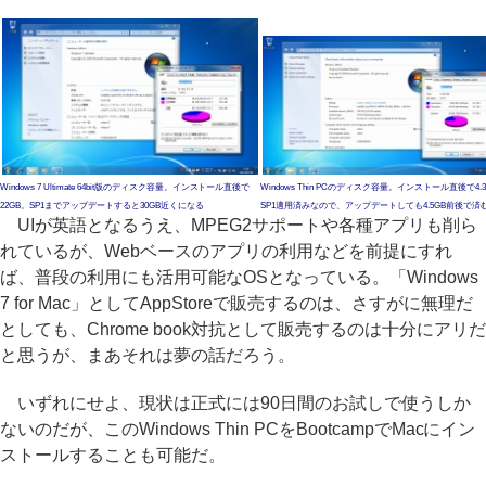
Windows 7 Ultimate 64bit版のディスク容量。インストール直後で
Windows Thin PCのディスク容量。インストール直後で4.
22GB。SP1までアップデートすると30GB近くになる
SP1適用済みなので、アップデートしても4.5GB前後で済
UIが英語となるうえ、MPEG2サポートや各種アプリも削ら
れているが、Webベースのアプリの利用などを前提にすれ
ば、普段の利用にも活用可能なOSとなっている。「Windows
7 for Mac」としてAppStoreで販売するのは、さすがに無理だ
としても、Chrome book対抗として販売するのは十分にアリだ
と思うが、まあそれは夢の話だろう。
いずれにせよ、現状は正式には90日間のお試しで使うしか
ないのだが、このWindows Thin PCをBootcampでMacにイン
ストールすることも可能だ。