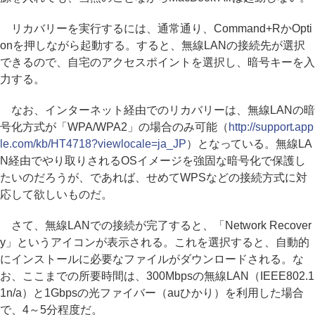
リカバリーを実行するには、通常通り、Command+RかOpti
onを押しながら起動する。すると、無線LANの接続先が選択
できるので、自宅のアクセスポイントを選択し、暗号キーを入
力する。
なお、インターネット経由でのリカバリーは、無線LANの暗
号化方式が「WPA/WPA2」の場合のみ可能（
http://support.app
le.com/kb/HT4718?viewlocale=ja_JP
）となっている。無線LA
N経由でやり取りされるOSイメージを強固な暗号化で保護し
たいのだろうが、であれば、せめてWPSなどの接続方式に対
応して欲しいものだ。
さて、無線LANでの接続が完了すると、「Network Recover
y」というアイコンが表示される。これを選択すると、自動的
にインストールに必要なファイルがダウンロードされる。な
お、ここまでの所要時間は、300Mbpsの無線LAN（IEEE802.1
1n/a）と1Gbpsの光ファイバー（auひかり）を利用した場合
で、4～5分程度だ。