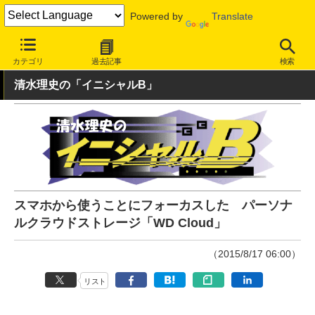
Powered by
Translate
INTERNET Watch
ハードウェア
ストレージ
カテゴリ
過去記事
検索
清水理史の「イニシャルB」
スマホから使うことにフォーカスした パーソナ
ルクラウドストレージ「WD Cloud」
（2015/8/17 06:00）
リスト