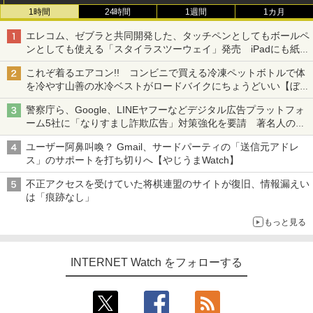
1時間
24時間
1週間
1カ月
エレコム、ゼブラと共同開発した、タッチペンとしてもボールペ
ンとしても使える「スタイラスツーウェイ」発売 iPadにも紙に
も、持ち替えずに書き込める
これぞ着るエアコン!! コンビニで買える冷凍ペットボトルで体
を冷やす山善の水冷ベストがロードバイクにちょうどいい【ぼっ
ち・ざ・ろーど！その14】【空いた時間でなにしてる？】
警察庁ら、Google、LINEヤフーなどデジタル広告プラットフォ
ーム5社に「なりすまし詐欺広告」対策強化を要請 著名人の写
真や映像を使った投資詐欺などへの対策として
ユーザー阿鼻叫喚？ Gmail、サードパーティの「送信元アドレ
ス」のサポートを打ち切りへ【やじうまWatch】
不正アクセスを受けていた将棋連盟のサイトが復旧、情報漏えい
は「痕跡なし」
もっと見る
INTERNET Watch をフォローする