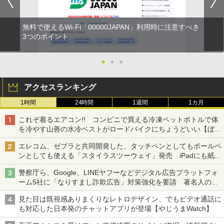
無料で使えるWi-Fi「00000JAPAN」利用時に注意すべき
3つのポイント
●
●
●
アクセスランキング
1時間
24時間
1週間
1カ月
これぞ着るエアコン!! コンビニで買える冷凍ペットボトルで体
を冷やす山善の水冷ベストがロードバイクにちょうどいい【ぼっ
ち・ざ・ろーど！その14】【空いた時間でなにしてる？】
エレコム、ゼブラと共同開発した、タッチペンとしてもボールペ
ンとしても使える「スタイラスツーウェイ」発売 iPadにも紙に
も、持ち替えずに書き込める
警察庁ら、Google、LINEヤフーなどデジタル広告プラットフォ
ーム5社に「なりすまし詐欺広告」対策強化を要請 著名人の写
真や映像を使った投資詐欺などへの対策として
見た目は既視感ありまくりなレトロデザイン、でもビデオ通話に
も対応した日本発のチャットアプリが登場【やじうまWatch】