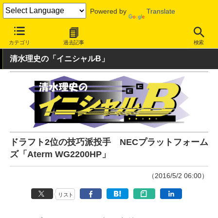
Powered by
Translate
INTERNET Watch
ハードウェア
LAN機器
無線LAN
カテゴリ
過去記事
検索
清水理史の「イニシャルB」
ドラフト2位の技巧派投手 NECプラットフォーム
ズ「Aterm WG2200HP」
（2016/5/2 06:00）
リスト