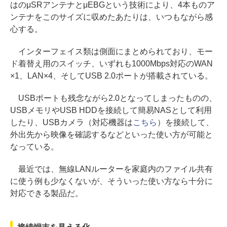
はのμSRアンテナとμEBGという技術により、4本ものア
ンテナをこのサイズに収めたあたりは、いつもながら感
心する。
インターフェイス類は側面にまとめられており、モー
ド着替え用のスイッチ、いずれも1000Mbps対応のWAN
×1、LAN×4、そしてUSB 2.0ポートが搭載されている。
USBポートも残念ながら2.0となってしまったものの、
USBメモリやUSB HDDを接続して簡易NASとして利用
したり、USBカメラ（対応機器は
こちら
）を接続して、
外出先から映像を確認するなどといった使い方が可能と
なっている。
最近では、無線LANルーターを家庭内のファイル共有
に使う例も少なくないが、そういった使い方なら十分に
対応できる製品だ。