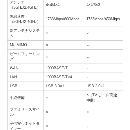
アンテナ
4×4/4×4
4×4/3×3
（5GHz/2.4GHz）
無線速度
1733Mbps/800Mbps
1733Mbps/450Mbps
（5GHz/2.4GHz）
新アンテナシステ
○
×
ム
MU-MIMO
○
←
ビームフォーミン
○
←
グ
WAN
1000BASE-T
←
LAN
1000BASE-T×4
←
USB
USB 3.0×1
USB 2.0×1
○（TVモード/高速
中継機能
×
中継）
ファミリースマイ
×
○
ル
子供安心ネットタ
○
←
イマー