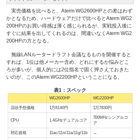
実売価格を比べると、Aterm WG2600HPとの差はわず
かとなるため、ハードウェアだけで比べるとAterm WG2
200HPのお買い得感は薄く感じられるが、実戦投入後に
すぐに結果を出してくれるのは、間違いなくAterm WG2
200HPの方となる。
無線LANルータードラフト会議なるものを開催すると
すれば、1位は他メーカー含め、どれにするか悩みどこ
ろが多いが、個人的には2位指名で固く押さえておきた
いのが、このAterm WG2200HPということになる。
表1：スペック
WG2600HP
WG2200HP
店頭予想価格
1万8140円
1万7830円
700MHzシングルコ
CPU
1.4GHzデュアルコア
ア
対応規格
11ac/11n/11a/11g/11b
←