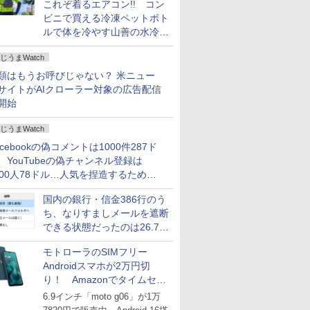
これぞ着るエアコン!! コン
ビニで買える冷凍ペットボト
ルで体を冷やす山善の水冷ベ
ストがロードバイクにちょう
じうまWatch
どいい【ぼっち・ざ・ろー
ど！その14】
類はもうお呼びじゃない？ 米ニュー
サイトがAIクローラー対象の広告配信
開始
じうまWatch
acebookの偽コメントは1000件287ド
、YouTubeの偽チャンネル登録は
000人78ドル…人気を捏造するための
格リストが公開中
国内の銀行・信金386行のう
ち、なりすましメールを遮断
できる状態だったのは26.7％
にとどまる～GMOブランド
モトローラのSIMフリー
セキュリティ調査
Androidスマホが2万円切
り！ Amazonでタイムセー
ル
6.9インチ「moto g06」が1万