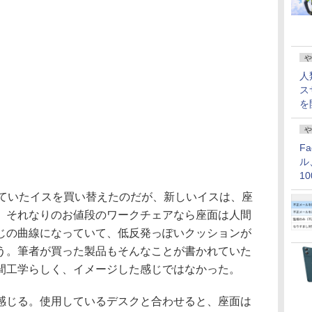
や
人
ス
を
や
F
ル
1
価
ていたイスを買い替えたのだが、新しいイスは、座
。それなりのお値段のワークチェアなら座面は人間
じの曲線になっていて、低反発っぽいクッションが
う。筆者が買った製品もそんなことが書かれていた
間工学らしく、イメージした感じではなかった。
じる。使用しているデスクと合わせると、座面は