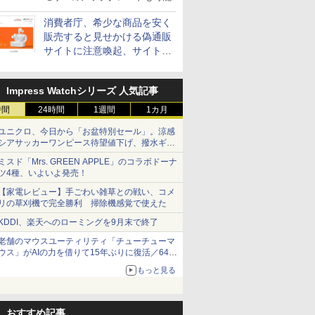
消費者庁、希少な商品を安く
販売すると見せかける偽通販
サイトに注意喚起、サイト名
とドメイン名を公表
Impress Watchシリーズ 人気記事
時間
24時間
1週間
1カ月
ユニクロ、今日から「お盆特別セール」。涼感
シアサッカーワンピース待望値下げ、撥水ギア
ショーツは1990円に
ミスド「Mrs. GREEN APPLE」のコラボドーナ
ツ4種、いよいよ発売！
【家電レビュー】手ごわい雑草との戦い、コメ
リの草刈機で完全勝利 掃除機感覚で使えた
KDDI、楽天へのローミングを9月末で終了
老舗のマウスユーティリティ「チューチューマ
ウス」がAIの力を借りて15年ぶりに復活／64bit
化、Windows 10/11、「Chrome」も走り回
もっと見る
る。復活記念で2026年末まで500円
おすすめ記事