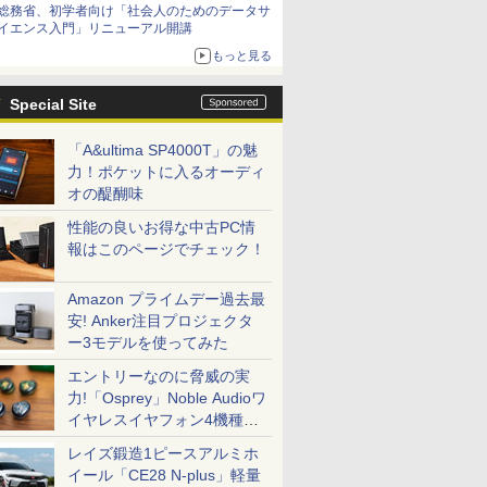
総務省、初学者向け「社会人のためのデータサ
イエンス入門」リニューアル開講
もっと見る
Special Site
「A&ultima SP4000T」の魅
力！ポケットに入るオーディ
オの醍醐味
性能の良いお得な中古PC情
報はこのページでチェック！
Amazon プライムデー過去最
安! Anker注目プロジェクタ
ー3モデルを使ってみた
エントリーなのに脅威の実
力!「Osprey」Noble Audioワ
イヤレスイヤフォン4機種を
一気に聴く
レイズ鍛造1ピースアルミホ
イール「CE28 N-plus」軽量