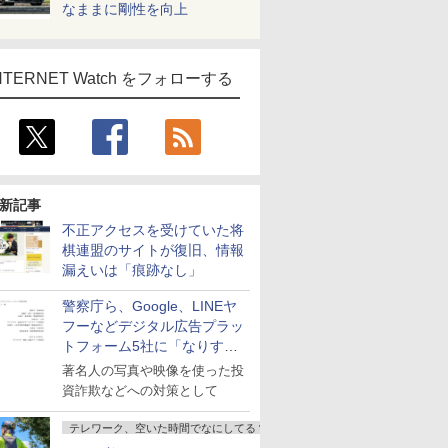
なままに剛性を向上
NTERNET Watch をフォローする
新記事
不正アクセスを受けていた将
棋連盟のサイトが復旧、情報
漏えいは「痕跡なし」
警察庁ら、Google、LINEヤ
フーなどデジタル広告プラッ
トフォーム5社に「なりすま
し詐欺広告」対策強化を要請
著名人の写真や映像を使った投
資詐欺などへの対策として
テレワーク、空いた時間でなにしてる？