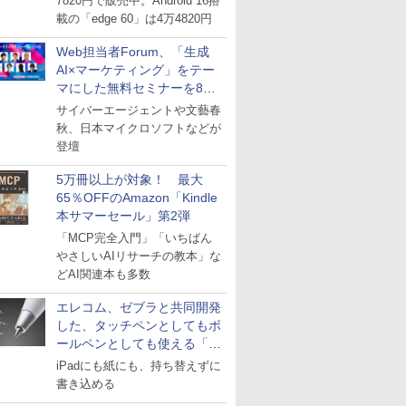
7820円で販売中。Android 16搭
載の「edge 60」は4万4820円
Web担当者Forum、「生成
AI×マーケティング」をテー
マにした無料セミナーを8月
27日にオンライン開催
サイバーエージェントや文藝春
秋、日本マイクロソフトなどが
登壇
5万冊以上が対象！ 最大
65％OFFのAmazon「Kindle
本サマーセール」第2弾
「MCP完全入門」「いちばん
やさしいAIリサーチの教本」な
どAI関連本も多数
エレコム、ゼブラと共同開発
した、タッチペンとしてもボ
ールペンとしても使える「ス
タイラスツーウェイ」発売
iPadにも紙にも、持ち替えずに
書き込める