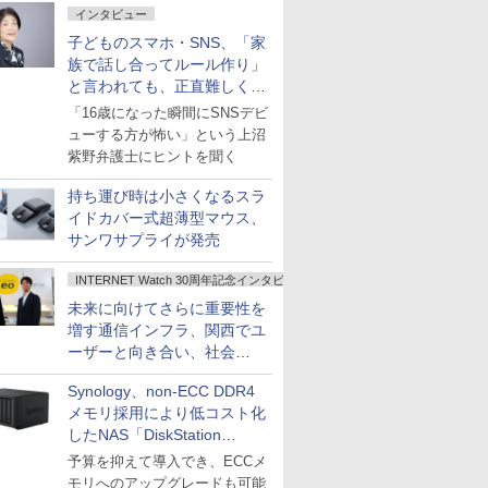
インタビュー
子どものスマホ・SNS、「家
族で話し合ってルール作り」
と言われても、正直難しくな
いですか？
「16歳になった瞬間にSNSデビ
ューする方が怖い」という上沼
紫野弁護士にヒントを聞く
持ち運び時は小さくなるスラ
イドカバー式超薄型マウス、
サンワサプライが発売
INTERNET Watch 30周年記念インタビュー
未来に向けてさらに重要性を
増す通信インフラ、関西でユ
ーザーと向き合い、社会
の“あたらしい”を起動し続け
Synology、non-ECC DDR4
る～オプテージ
メモリ採用により低コスト化
したNAS「DiskStation
neo+」シリーズ
予算を抑えて導入でき、ECCメ
モリへのアップグレードも可能