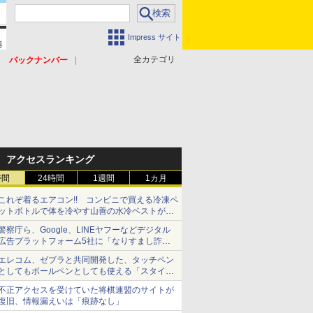
Impress サイト
全カテゴリ
バックナンバー
アクセスランキング
時間
24時間
1週間
1カ月
これぞ着るエアコン!! コンビニで買える冷凍ペ
ットボトルで体を冷やす山善の水冷ベストがロ
ードバイクにちょうどいい【ぼっち・ざ・ろー
警察庁ら、Google、LINEヤフーなどデジタル
ど！その14】【空いた時間でなにしてる？】
広告プラットフォーム5社に「なりすまし詐欺
広告」対策強化を要請 著名人の写真や映像を
エレコム、ゼブラと共同開発した、タッチペン
使った投資詐欺などへの対策として
としてもボールペンとしても使える「スタイラ
スツーウェイ」発売 iPadにも紙にも、持ち替
不正アクセスを受けていた将棋連盟のサイトが
えずに書き込める
復旧、情報漏えいは「痕跡なし」