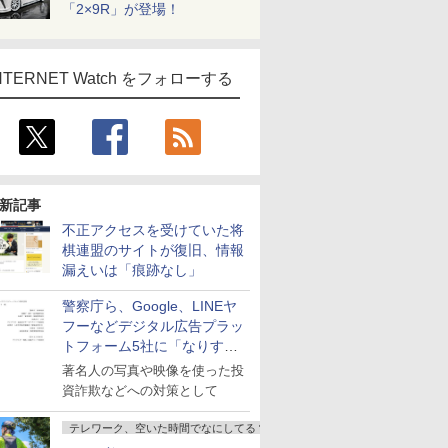
「2×9R」が登場！
NTERNET Watch をフォローする
新記事
不正アクセスを受けていた将
棋連盟のサイトが復旧、情報
漏えいは「痕跡なし」
警察庁ら、Google、LINEヤ
フーなどデジタル広告プラッ
トフォーム5社に「なりすま
し詐欺広告」対策強化を要請
著名人の写真や映像を使った投
資詐欺などへの対策として
テレワーク、空いた時間でなにしてる？