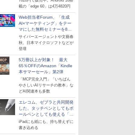
7820円で販売中。Android 16搭
載の「edge 60」は4万4820円
Web担当者Forum、「生成
AI×マーケティング」をテー
マにした無料セミナーを8月
27日にオンライン開催
サイバーエージェントや文藝春
秋、日本マイクロソフトなどが
登壇
5万冊以上が対象！ 最大
65％OFFのAmazon「Kindle
本サマーセール」第2弾
「MCP完全入門」「いちばん
やさしいAIリサーチの教本」な
どAI関連本も多数
エレコム、ゼブラと共同開発
した、タッチペンとしてもボ
ールペンとしても使える「ス
タイラスツーウェイ」発売
iPadにも紙にも、持ち替えずに
書き込める