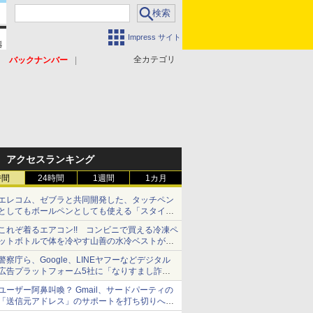
Impress サイト
全カテゴリ
バックナンバー
アクセスランキング
時間
24時間
1週間
1カ月
エレコム、ゼブラと共同開発した、タッチペン
としてもボールペンとしても使える「スタイラ
スツーウェイ」発売 iPadにも紙にも、持ち替
これぞ着るエアコン!! コンビニで買える冷凍ペ
えずに書き込める
ットボトルで体を冷やす山善の水冷ベストがロ
ードバイクにちょうどいい【ぼっち・ざ・ろー
警察庁ら、Google、LINEヤフーなどデジタル
ど！その14】【空いた時間でなにしてる？】
広告プラットフォーム5社に「なりすまし詐欺
広告」対策強化を要請 著名人の写真や映像を
ユーザー阿鼻叫喚？ Gmail、サードパーティの
使った投資詐欺などへの対策として
「送信元アドレス」のサポートを打ち切りへ
【やじうまWatch】