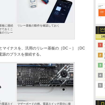
基板に接続
リレー基板の動作を確認しておく
けておくこ
板のリレー
1
とマイナスを、汎用のリレー基板の［DC－］［DC
も電源のプラスを接続する。
の電源スイ
マザーボードの例。電源スイッチ部分に接