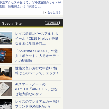
不正アクセスを受けていた将棋連盟のサイトが
復旧、情報漏えいは「痕跡なし」
もっと見る
Special Site
レイズ鍛造1ピースアルミホ
イール「CE28 N-plus」軽量
なままに剛性を向上
「A&ultima SP4000T」の魅
力！ポケットに入るオーディ
オの醍醐味
性能の良いお得な中古PC情
報はこのページでチェック！
AIスマートノートの
iFLYTEK「AINOTE 2」はな
ぜ魅力的なのか？
レイズのプレミアムカー向け
ブランドHOMURAから