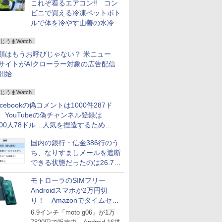
これぞ着るエアコン!! コン
ビニで買える冷凍ペットボト
ルで体を冷やす山善の水冷ベ
ストがロードバイクにちょう
じうまWatch
どいい【ぼっち・ざ・ろー
ど！その14】
類はもうお呼びじゃない？ 米ニュー
サイトがAIクローラー対象の広告配信
開始
じうまWatch
acebookの偽コメントは1000件287ド
、YouTubeの偽チャンネル登録は
000人78ドル…人気を捏造するための
格リストが公開中
国内の銀行・信金386行のう
ち、なりすましメールを遮断
できる状態だったのは26.7％
にとどまる～GMOブランド
モトローラのSIMフリー
セキュリティ調査
Androidスマホが2万円切
り！ Amazonでタイムセー
ル
6.9インチ「moto g06」が1万