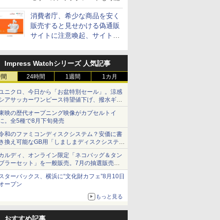
消費者庁、希少な商品を安く
販売すると見せかける偽通販
サイトに注意喚起、サイト名
とドメイン名を公表
Impress Watchシリーズ 人気記事
時間
24時間
1週間
1カ月
ユニクロ、今日から「お盆特別セール」。涼感
シアサッカーワンピース待望値下げ、撥水ギア
ショーツは1990円に
東映の歴代オープニング映像がカプセルトイ
に。全5種で8月下旬発売
令和のファミコンディスクシステム？安価に書
き換え可能なGB用「しましまディスクシステ
ム」
カルディ、オンライン限定「ネコバッグ＆タン
ブラーセット」を一般販売。7月の抽選販売の
当選無効分
スターバックス、横浜に“文化財カフェ”8月10日
オープン
もっと見る
おすすめ記事