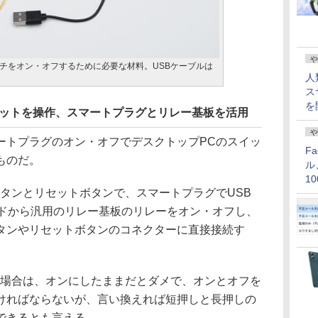
や
チをオン・オフするために必要な材料。USBケーブルは
人
ス
を
セットを操作、スマートプラグとリレー基板を活用
や
トプラグのオン・オフでデスクトップPCのスイッ
F
ものだ。
ル
1
タンとリセットボタンで、スマートプラグでUSB
価
ードから汎用のリレー基板のリレーをオン・オフし、
タンやリセットボタンのコネクターに直接接続す
場合は、オンにしたままだとダメで、オンとオフを
ければならないが、言い換えれば短押しと長押しの
できるとも言える。