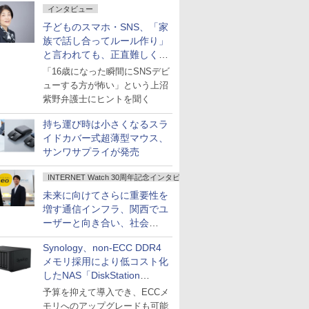
インタビュー
子どものスマホ・SNS、「家
族で話し合ってルール作り」
と言われても、正直難しくな
いですか？
「16歳になった瞬間にSNSデビ
ューする方が怖い」という上沼
紫野弁護士にヒントを聞く
持ち運び時は小さくなるスラ
イドカバー式超薄型マウス、
サンワサプライが発売
INTERNET Watch 30周年記念インタビュー
未来に向けてさらに重要性を
増す通信インフラ、関西でユ
ーザーと向き合い、社会
の“あたらしい”を起動し続け
Synology、non-ECC DDR4
る～オプテージ
メモリ採用により低コスト化
したNAS「DiskStation
neo+」シリーズ
予算を抑えて導入でき、ECCメ
モリへのアップグレードも可能