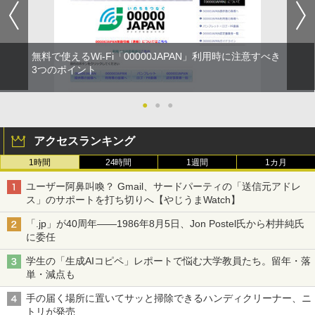
無料で使えるWi-Fi「00000JAPAN」利用時に注意すべき
3つのポイント
●
●
●
アクセスランキング
1時間
24時間
1週間
1カ月
ユーザー阿鼻叫喚？ Gmail、サードパーティの「送信元アドレ
ス」のサポートを打ち切りへ【やじうまWatch】
「.jp」が40周年――1986年8月5日、Jon Postel氏から村井純氏
に委任
学生の「生成AIコピペ」レポートで悩む大学教員たち。留年・落
単・減点も
手の届く場所に置いてサッと掃除できるハンディクリーナー、ニ
トリが発売