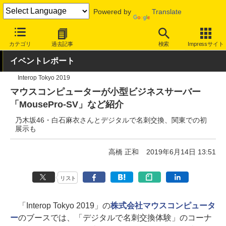
Powered by
Translate
INTERNET Watch
イベント
Interop
Tokyo 2019
カテゴリ
過去記事
検索
Impressサイト
イベントレポート
Interop Tokyo 2019
マウスコンピューターが小型ビジネスサーバー
「MousePro-SV」など紹介
乃木坂46・白石麻衣さんとデジタルで名刺交換、関東での初
展示も
高橋 正和
2019年6月14日 13:51
リスト
「Interop Tokyo 2019」の
株式会社マウスコンピュータ
ー
のブースでは、「デジタルで名刺交換体験」のコーナ