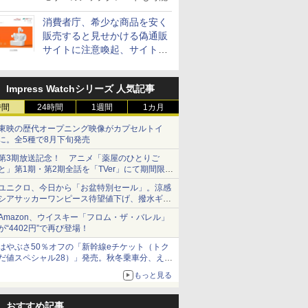
消費者庁、希少な商品を安く
販売すると見せかける偽通販
サイトに注意喚起、サイト名
とドメイン名を公表
Impress Watchシリーズ 人気記事
時間
24時間
1週間
1カ月
東映の歴代オープニング映像がカプセルトイ
に。全5種で8月下旬発売
第3期放送記念！ アニメ「薬屋のひとりご
と」第1期・第2期全話を「TVer」にて期間限定
で順次無料配信開始
ユニクロ、今日から「お盆特別セール」。涼感
シアサッカーワンピース待望値下げ、撥水ギア
ショーツは1990円に
Amazon、ウイスキー「フロム・ザ・バレル」
が“4402円”で再び登場！
はやぶさ50％オフの「新幹線eチケット（トク
だ値スペシャル28）」発売。秋冬乗車分、えき
ねっと限定
もっと見る
おすすめ記事