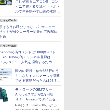
これぞ着るエアコン!! コン
ビニで買える冷凍ペットボト
ルで体を冷やす山善の水冷ベ
ストがロードバイクにちょう
じうまWatch
どいい【ぼっち・ざ・ろー
ど！その14】
類はもうお呼びじゃない？ 米ニュー
サイトがAIクローラー対象の広告配信
開始
じうまWatch
acebookの偽コメントは1000件287ド
、YouTubeの偽チャンネル登録は
000人78ドル…人気を捏造するための
格リストが公開中
国内の銀行・信金386行のう
ち、なりすましメールを遮断
できる状態だったのは26.7％
にとどまる～GMOブランド
モトローラのSIMフリー
セキュリティ調査
Androidスマホが2万円切
り！ Amazonでタイムセー
ル
6.9インチ「moto g06」が1万