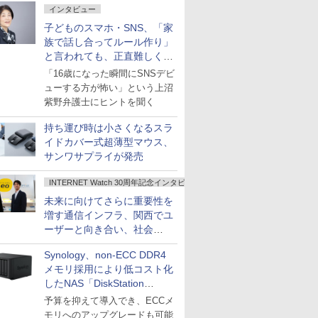
インタビュー
子どものスマホ・SNS、「家
族で話し合ってルール作り」
と言われても、正直難しくな
いですか？
「16歳になった瞬間にSNSデビ
ューする方が怖い」という上沼
紫野弁護士にヒントを聞く
持ち運び時は小さくなるスラ
イドカバー式超薄型マウス、
サンワサプライが発売
INTERNET Watch 30周年記念インタビュー
未来に向けてさらに重要性を
増す通信インフラ、関西でユ
ーザーと向き合い、社会
の“あたらしい”を起動し続け
Synology、non-ECC DDR4
る～オプテージ
メモリ採用により低コスト化
したNAS「DiskStation
neo+」シリーズ
予算を抑えて導入でき、ECCメ
モリへのアップグレードも可能