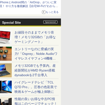
iPhoneとAndroid間の「AirDrop」がついに実
アップグレードも可能
現！ やり方を徹底解説【自宅Wi-Fiの“わからな
い”をスッキリ！】
もっと見る
Special Site
お値段そのままでメモリ倍
増！メモリ32GBの「お得な
ゲーミングノート」
エントリーなのに脅威の実
力!「Osprey」Noble Audioワ
イヤレスイヤフォン4機種を
一気に聴く
メモリ32GBでも予算内。産
経新聞社がAMD Ryzen搭載
dynabookを2千台導入
ハイグレードテレビ「TCL
Q7D Pro」。圧巻の色彩美で
映画＆ゲームが極上体験に
性能の良いお得な中古PC情
報はこのページでチェック！