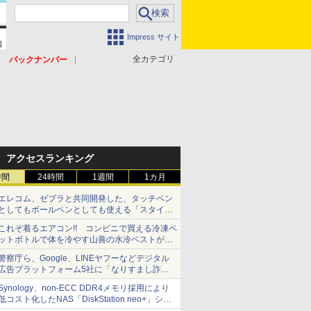
Impress サイト
全カテゴリ
バックナンバー
アクセスランキング
時間
24時間
1週間
1カ月
エレコム、ゼブラと共同開発した、タッチペン
としてもボールペンとしても使える「スタイラ
スツーウェイ」発売 iPadにも紙にも、持ち替
これぞ着るエアコン!! コンビニで買える冷凍ペ
えずに書き込める
ットボトルで体を冷やす山善の水冷ベストがロ
ードバイクにちょうどいい【ぼっち・ざ・ろー
警察庁ら、Google、LINEヤフーなどデジタル
ど！その14】【空いた時間でなにしてる？】
広告プラットフォーム5社に「なりすまし詐欺
広告」対策強化を要請 著名人の写真や映像を
Synology、non-ECC DDR4メモリ採用により
使った投資詐欺などへの対策として
低コスト化したNAS「DiskStation neo+」シリ
ーズ 予算を抑えて導入でき、ECCメモリへの