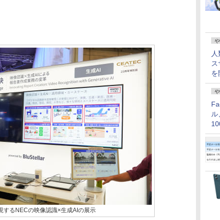
や
人
ス
を
や
F
ル
1
価
現するNECの映像認識×生成AIの展示