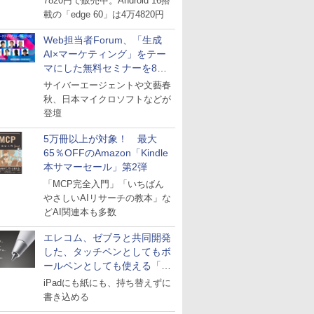
7820円で販売中。Android 16搭
載の「edge 60」は4万4820円
Web担当者Forum、「生成
AI×マーケティング」をテー
マにした無料セミナーを8月
27日にオンライン開催
サイバーエージェントや文藝春
秋、日本マイクロソフトなどが
登壇
5万冊以上が対象！ 最大
65％OFFのAmazon「Kindle
本サマーセール」第2弾
「MCP完全入門」「いちばん
やさしいAIリサーチの教本」な
どAI関連本も多数
エレコム、ゼブラと共同開発
した、タッチペンとしてもボ
ールペンとしても使える「ス
タイラスツーウェイ」発売
iPadにも紙にも、持ち替えずに
書き込める