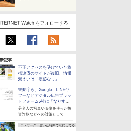
NTERNET Watch をフォローする
新記事
不正アクセスを受けていた将
棋連盟のサイトが復旧、情報
漏えいは「痕跡なし」
警察庁ら、Google、LINEヤ
フーなどデジタル広告プラッ
トフォーム5社に「なりすま
し詐欺広告」対策強化を要請
著名人の写真や映像を使った投
資詐欺などへの対策として
テレワーク、空いた時間でなにしてる？