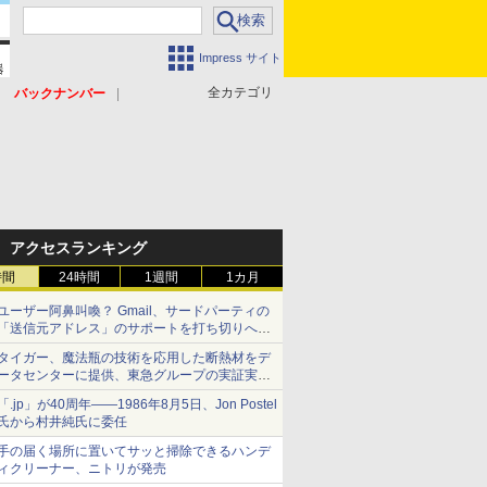
Impress サイト
全カテゴリ
バックナンバー
アクセスランキング
時間
24時間
1週間
1カ月
ユーザー阿鼻叫喚？ Gmail、サードパーティの
「送信元アドレス」のサポートを打ち切りへ
【やじうまWatch】
タイガー、魔法瓶の技術を応用した断熱材をデ
ータセンターに提供、東急グループの実証実験
で 「ステンレス密封真空断熱パネル TIVIP」
「.jp」が40周年――1986年8月5日、Jon Postel
氏から村井純氏に委任
手の届く場所に置いてサッと掃除できるハンデ
ィクリーナー、ニトリが発売