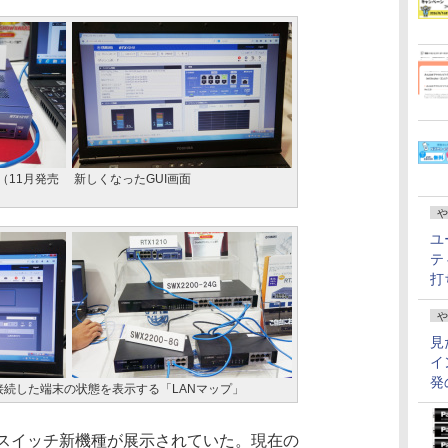
」（11月発売
新しくなったGUI画面
や
ユ
テ
打
や
見
イ
発
続した端末の状態を表示する「LANマップ」
スイッチ新機種が展示されていた。現在の