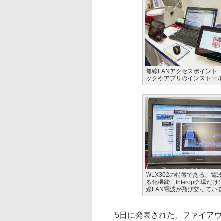
無線LANアクセスポイント
ックやアプリのインストー
WLX302の特徴である、電
る化機能。Interop会場だ
線LAN電波が飛び交ってい
5日に発表された、ファイアウォ