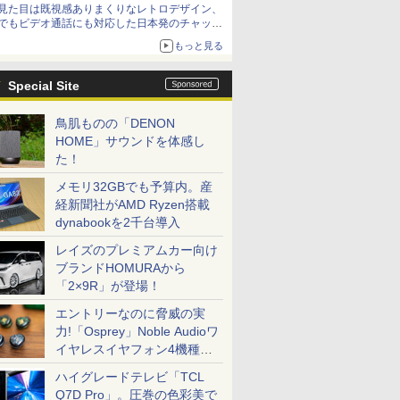
見た目は既視感ありまくりなレトロデザイン、
でもビデオ通話にも対応した日本発のチャット
アプリが登場【やじうまWatch】
もっと見る
Special Site
鳥肌ものの「DENON
HOME」サウンドを体感し
た！
メモリ32GBでも予算内。産
経新聞社がAMD Ryzen搭載
dynabookを2千台導入
レイズのプレミアムカー向け
ブランドHOMURAから
「2×9R」が登場！
エントリーなのに脅威の実
力!「Osprey」Noble Audioワ
イヤレスイヤフォン4機種を
一気に聴く
ハイグレードテレビ「TCL
Q7D Pro」。圧巻の色彩美で