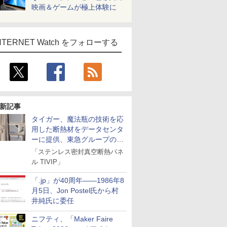
映画＆ゲームが極上体験に
NTERNET Watch をフォローする
新記事
タイガー、魔法瓶の技術を応
用した断熱材をデータセンタ
ーに提供、東急グループの実
証実験で
「ステンレス密封真空断熱パネ
ル TIVIP」
「.jp」が40周年――1986年8
月5日、Jon Postel氏から村
井純氏に委任
ニフティ、「Maker Faire