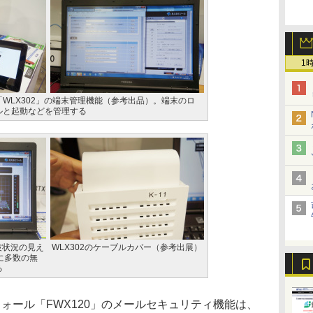
1
「WLX302」の端末管理機能（参考出品）。端末のロ
ルと起動などを管理する
波状況の見え
WLX302のケーブルカバー（参考出展）
けに多数の無
る
ール「FWX120」のメールセキュリティ機能は、