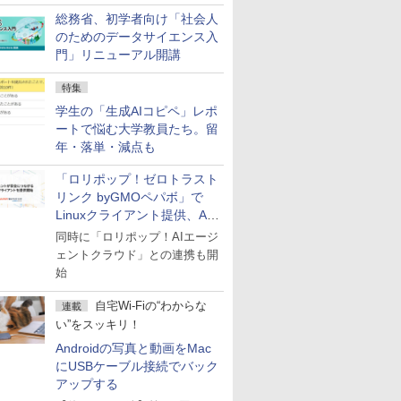
総務省、初学者向け「社会人
のためのデータサイエンス入
門」リニューアル開講
特集
学生の「生成AIコピペ」レポ
ートで悩む大学教員たち。留
年・落単・減点も
「ロリポップ！ゼロトラスト
リンク byGMOペパボ」で
Linuxクライアント提供、AI
エージェントの接続が容易に
同時に「ロリポップ！AIエージ
ェントクラウド」との連携も開
始
自宅Wi-Fiの“わからな
連載
い”をスッキリ！
Androidの写真と動画をMac
にUSBケーブル接続でバック
アップする