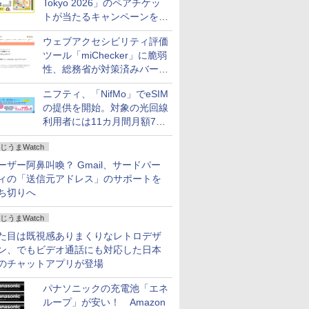
Tokyo 2026」のペアチケッ
トが当たるキャンペーンをX
で実施。8月16日まで
ウェブアクセシビリティ評価
ツール「miChecker」に脆弱
性、総務省が対策済みバージ
ョンへの更新を呼び掛け
ニフティ、「NifMo」でeSIM
の提供を開始。対象の光回線
利用者には11カ月間月額770
円割引のキャンペーン
じうまWatch
ーザー阿鼻叫喚？ Gmail、サードパー
ィの「送信元アドレス」のサポートを
ち切りへ
じうまWatch
た目は既視感ありまくりなレトロデザ
ン、でもビデオ通話にも対応した日本
のチャットアプリが登場
パナソニックの充電池「エネ
ループ」が安い！ Amazon