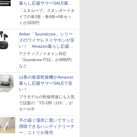
暮らし応援サマーSALE最終
日
「エネループ」スタンダードタ
イプの単3形・単4形×4本セッ
トが1920円
Anker「Soundcore」シリー
ズのワイヤレスイヤホンが安
い！ Amazon暮らし応援サ
マーSALE
アクティブノイキャン対応
「Soundcore P31i」が4990円
など
山善の食器乾燥機がAmazon
暮らし応援サマーSALEで安
い！
プラモデルの乾燥用途にも人気
で話題の「YD-180（LH）」が
セール中
手の届く場所に置いてサッと
掃除できるハンディクリーナ
ー、ニトリが発売