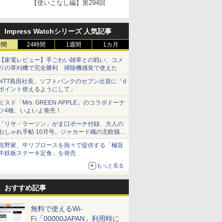
【使いこなし編】第294回
Impress Watchシリーズ 人気記事
時間
24時間
1週間
1カ月
【家電レビュー】手ごわい雑草との戦い、コメ
リの草刈機で完全勝利 掃除機感覚で使えた
NTT島田社長、ソフトバンクのセブン出資に「d
ポイント使えるようにして」
ミスド「Mrs. GREEN APPLE」のコラボドーナ
ツ4種、いよいよ発売！
「リサ・ラーソン」がま口ポーチ付録、大人の
おしゃれ手帖 10月号。ジャカード織の北欧猫デ
ザイン
吉野家、牛リブロースを熱々で提供する「極旨
牛鉄板ステーキ定食」を発売
もっと見る
おすすめ記事
無料で使えるWi-
Fi「00000JAPAN」利用時に