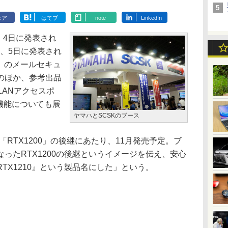
ェア
はてブ
note
LinkedIn
、4日に発表され
や、5日に発表され
0」のメールセキュ
のほか、参考出品
LANアクセスポ
理機能についても展
ヤマハとSCSKのブース
「RTX1200」の後継にあたり、11月発売予定。ブ
ったRTX1200の後継というイメージを伝え、安心
TX1210』という製品名にした」という。