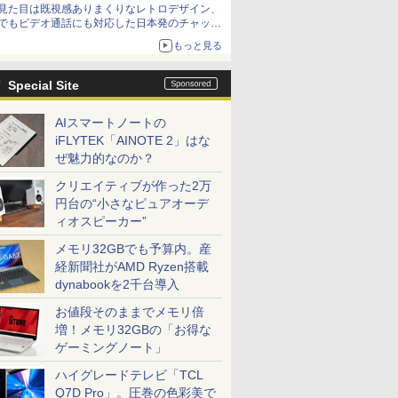
見た目は既視感ありまくりなレトロデザイン、
でもビデオ通話にも対応した日本発のチャット
アプリが登場【やじうまWatch】
もっと見る
Special Site
AIスマートノートの
iFLYTEK「AINOTE 2」はな
ぜ魅力的なのか？
クリエイティブが作った2万
円台の“小さなピュアオーデ
ィオスピーカー”
メモリ32GBでも予算内。産
経新聞社がAMD Ryzen搭載
dynabookを2千台導入
お値段そのままでメモリ倍
増！メモリ32GBの「お得な
ゲーミングノート」
ハイグレードテレビ「TCL
Q7D Pro」。圧巻の色彩美で