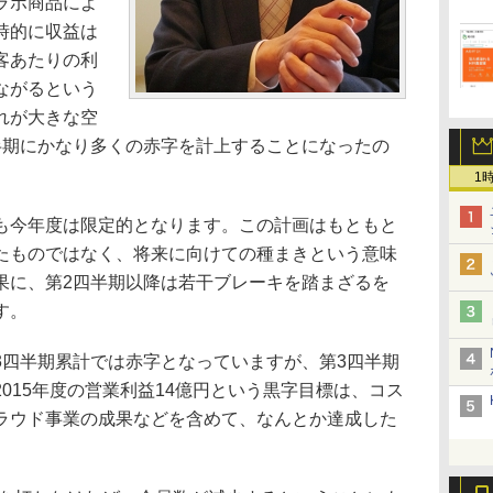
ラボ商品によ
時的に収益は
客あたりの利
ながるという
れが大きな空
半期にかなり多くの赤字を計上することになったの
1
今年度は限定的となります。この計画はもともと
たものではなく、将来に向けての種まきという意味
果に、第2四半期以降は若干ブレーキを踏まざるを
す。
四半期累計では赤字となっていますが、第3四半期
015年度の営業利益14億円という黒字目標は、コス
ラウド事業の成果などを含めて、なんとか達成した