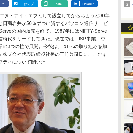
ェア
はてブ
note
LinkedIn
にエヌ・アイ・エフとして設立してからちょうど30年
と日商岩井が50％ずつ出資するパソコン通信サービ
rveの国内販売を経て、1987年にはNIFTY-Serve
信時代をリードしてきた。現在では、ISP事業、ウ
の3つの柱で展開。今後は、IoTへの取り組みを加
ィ株式会社代表取締役社長の三竹兼司氏に、これま
フティについて聞いた。