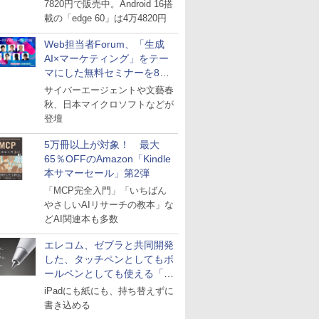
7820円で販売中。Android 16搭
載の「edge 60」は4万4820円
Web担当者Forum、「生成
AI×マーケティング」をテー
マにした無料セミナーを8月
27日にオンライン開催
サイバーエージェントや文藝春
秋、日本マイクロソフトなどが
登壇
5万冊以上が対象！ 最大
65％OFFのAmazon「Kindle
本サマーセール」第2弾
「MCP完全入門」「いちばん
やさしいAIリサーチの教本」な
どAI関連本も多数
エレコム、ゼブラと共同開発
した、タッチペンとしてもボ
ールペンとしても使える「ス
タイラスツーウェイ」発売
iPadにも紙にも、持ち替えずに
書き込める