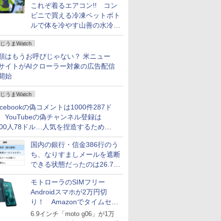
これぞ着るエアコン!! コン
ビニで買える冷凍ペットボト
ルで体を冷やす山善の水冷ベ
ストがロードバイクにちょう
じうまWatch
どいい【ぼっち・ざ・ろー
ど！その14】
類はもうお呼びじゃない？ 米ニュー
サイトがAIクローラー対象の広告配信
開始
じうまWatch
acebookの偽コメントは1000件287ド
、YouTubeの偽チャンネル登録は
000人78ドル…人気を捏造するための
格リストが公開中
国内の銀行・信金386行のう
ち、なりすましメールを遮断
できる状態だったのは26.7％
にとどまる～GMOブランド
モトローラのSIMフリー
セキュリティ調査
Androidスマホが2万円切
り！ Amazonでタイムセー
ル
6.9インチ「moto g06」が1万