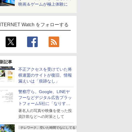
映画＆ゲームが極上体験に
NTERNET Watch をフォローする
新記事
不正アクセスを受けていた将
棋連盟のサイトが復旧、情報
漏えいは「痕跡なし」
警察庁ら、Google、LINEヤ
フーなどデジタル広告プラッ
トフォーム5社に「なりすま
し詐欺広告」対策強化を要請
著名人の写真や映像を使った投
資詐欺などへの対策として
テレワーク、空いた時間でなにしてる？