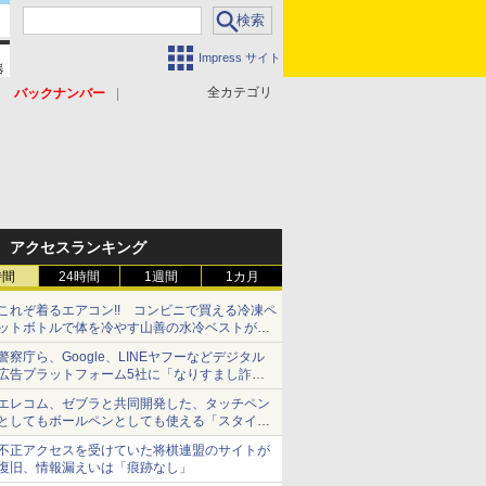
Impress サイト
全カテゴリ
バックナンバー
アクセスランキング
時間
24時間
1週間
1カ月
これぞ着るエアコン!! コンビニで買える冷凍ペ
ットボトルで体を冷やす山善の水冷ベストがロ
ードバイクにちょうどいい【ぼっち・ざ・ろー
警察庁ら、Google、LINEヤフーなどデジタル
ど！その14】【空いた時間でなにしてる？】
広告プラットフォーム5社に「なりすまし詐欺
広告」対策強化を要請 著名人の写真や映像を
エレコム、ゼブラと共同開発した、タッチペン
使った投資詐欺などへの対策として
としてもボールペンとしても使える「スタイラ
スツーウェイ」発売 iPadにも紙にも、持ち替
不正アクセスを受けていた将棋連盟のサイトが
えずに書き込める
復旧、情報漏えいは「痕跡なし」