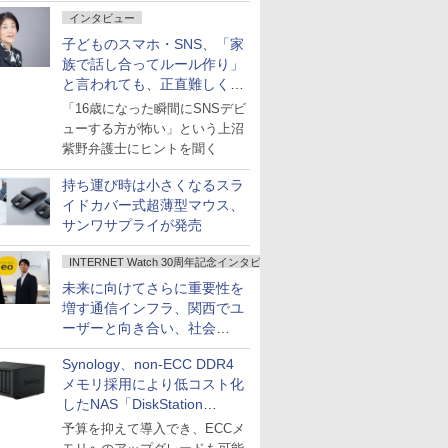
インタビュー
子どものスマホ・SNS、「家
族で話し合ってルール作り」
と言われても、正直難しくな
いですか？
「16歳になった瞬間にSNSデビ
ューする方が怖い」という上沼
紫野弁護士にヒントを聞く
持ち運び時は小さくなるスラ
イドカバー式超薄型マウス、
サンワサプライが発売
INTERNET Watch 30周年記念インタビュー
未来に向けてさらに重要性を
増す通信インフラ、関西でユ
ーザーと向き合い、社会
の“あたらしい”を起動し続け
Synology、non-ECC DDR4
る～オプテージ
メモリ採用により低コスト化
したNAS「DiskStation
neo+」シリーズ
予算を抑えて導入でき、ECCメ