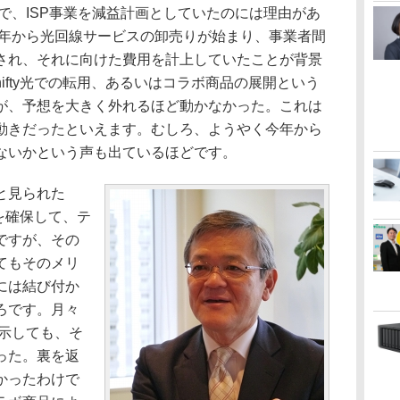
で、ISP事業を減益計画としていたのには理由があ
5年から光回線サービスの卸売りが始まり、事業者間
され、それに向けた費用を計上していたことが背景
ifty光での転用、あるいはコラボ商品の展開という
が、予想を大きく外れるほど動かなかった。これは
動きだったといえます。むしろ、ようやく今年から
ないかという声も出ているほどです。
と見られた
数を確保して、テ
ですが、その
てもそのメリ
には結び付か
ろです。月々
提示しても、そ
った。裏を返
かったわけで