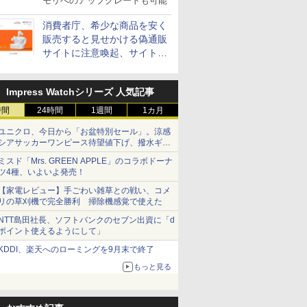
モリへのアップグレードも可能
消費者庁、希少な商品を安く
販売すると見せかける偽通販
サイトに注意喚起、サイト名
とドメイン名を公表
Impress Watchシリーズ 人気記事
時間
24時間
1週間
1カ月
ユニクロ、今日から「お盆特別セール」。涼感
シアサッカーワンピース待望値下げ、撥水ギア
ショーツは1990円に
ミスド「Mrs. GREEN APPLE」のコラボドーナ
ツ4種、いよいよ発売！
【家電レビュー】手ごわい雑草との戦い、コメ
リの草刈機で完全勝利 掃除機感覚で使えた
NTT島田社長、ソフトバンクのセブン出資に「d
ポイント使えるようにして」
KDDI、楽天へのローミングを9月末で終了
もっと見る