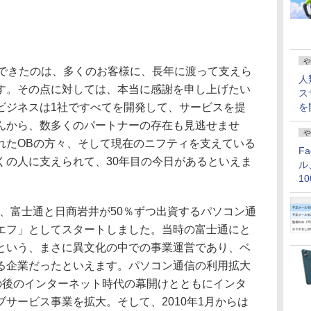
や
できたのは、多くのお客様に、長年に渡って支えら
人
す。その点に対しては、本当に感謝を申し上げたい
ス
ビジネスは1社ですべてを開発して、サービスを提
を
んから、数多くのパートナーの存在も見逃せませ
や
れたOBの方々、そして現在のニフティを支えている
F
くの人に支えられて、30年目の今日があるといえま
ル
1
価
に、富士通と日商岩井が50％ずつ出資するパソコン通
エフ」としてスタートしました。当時の富士通にと
という、まさに異文化の中での事業運営であり、ベ
る企業だったといえます。パソコン通信の利用拡大
その後のインターネット時代の幕開けとともにインタ
サービス事業を拡大。そして、2010年1月からは