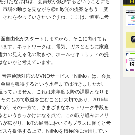
手を打たなければ、会員数が減少するということにも
市場の動きを見ながら@nifty光の提案をもう一度
、それをやっていきたいですね。ここは、慎重に考
面自由化がスタートしますから、そこに向けても
います。ネットワークは、電気、ガスとともに家庭
電力の見える化の動きや、ホームセキュリティの提
はないかと考えています。
音声通話対応のMVNOサービス「NifMo」は、会員
規会員を獲得するという水準までは行きましたが、
至っていません。これは来年度以降の課題となりま
スそのものて収益を生むことは大切であり、2016年
すが、その一方で、さまざまなネットワーク手段を
るというきっかけになる点で、この取り組みにメリ
が広がり、IoTの展開においてもプラスに働くと考
スを提供する上で、NifMoを積極的に活用してい