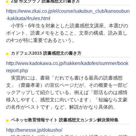
Z会 作文クラブ 読書感想文の書き方
https://www.zkai.co.jp/el/course/sakubun_club/kansoubun
-kakikata/4rules.html
小学5・6年生を対象とした読書感想文講座。本選びの
ポイント、読書メモをとること、文章の構成、読み直し
の4つが特に重要であるという。
カドフェス2015 読書感想文の書き方
http://www.kadokawa.co.jp/hakken/kadofes/summer/book
report.php
実質的には、書籍「だれでも書ける最高の読書感想
文」（齋藤孝著）の宣伝ページだが、その概要を一部ピ
ックアップして紹介している。例えば「部活ものは感情
移入しやすく、感想文に向いています」「短編なら文豪
の名作がベストです」など、解説がかなり具体的。
ベネッセ教育情報サイト 読書感想文カンタン解決策特集
http://benesse.jp/dokusho/