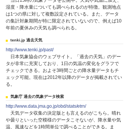
当日15時の気象データを公開中。天気や気温に加え、
湿度・降水量についても調べられるのが特徴。観測地点
は1つの県に対して複数設定されている。また、データ
の集計対象期間が特に限定されていないので、例えば10
年前の夏休みの天気も調べられる。
tenki.jp 過去天気
http://www.tenki.jp/past/
日本気象協会のウェブサイト。「過去の天気」のデー
タが非常に充実しており、1日の気温の変化をグラフで
チェックできる。およそ3時間ごとの降水量データもチ
ェック可能。現在は2012年以降のデータが掲載されてい
る。
気象庁 過去の気象データ検索
http://www.data.jma.go.jp/obd/stats/etrn/
天気データ収集の決定版とも言えるのがこちら。晴れ
や曇りといった空模様のデータこそないが、降水量や気
温、風速などを1時間単位で調べることができる。ま