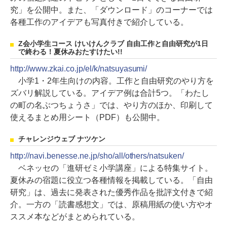
究」を公開中。また、「ダウンロード」のコーナーでは
各種工作のアイデアも写真付きで紹介している。
Z会小学生コース けいけんクラブ 自由工作と自由研究が1日
で終わる！夏休みおたすけたい!!
http://www.zkai.co.jp/el/k/natsuyasumi/
小学1・2年生向けの内容。工作と自由研究のやり方を
ズバリ解説している。アイデア例は合計5つ。「わたし
の町の名ぶつちょうさ」では、やり方のほか、印刷して
使えるまとめ用シート（PDF）も公開中。
チャレンジウェブ ナツケン
http://navi.benesse.ne.jp/sho/all/others/natsuken/
ベネッセの「進研ゼミ小学講座」による特集サイト。
夏休みの宿題に役立つ各種情報を掲載している。「自由
研究」は、過去に発表された優秀作品を批評文付きで紹
介。一方の「読書感想文」では、原稿用紙の使い方やオ
ススメ本などがまとめられている。