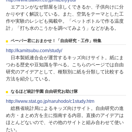
エアコンがなぜ部屋を涼しくできるか、子供向けに分
かりやすく解説している。また、空気をテーマとした工
作や実験のレシピも掲載中。「ペットボトルで作る温度
計」「打ち水のこうかを調べてみよう」などがある。
ペーパー君におまかせ！「自由研究・工作」特集
http://kamitsubu.com/study/
日本製紙連合会が運営するキッズ向けサイト。紙にま
つわる歴史や豆知識を学べる。こちらのページでは自由
研究のアイデアとして、種類別に紙を分類して比較する
方法を紹介している。
なるほど統計学園 自由研究お助け隊
http://www.stat.go.jp/naruhodo/c1study.htm
総務省統計局によるキッズ向けサイト。自由研究の進
め方・まとめ方を主に指南する内容。直接のアイデアは
ほとんどないので、その他のサイトと組み合わせて使い
たい。