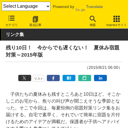
Powered by
Translate
INTERNET Watch
トピック
コンテンツ
カテゴリ
過去記事
検索
Impressサイト
リンク集
残り10日！ 今からでも遅くない！ 夏休み宿題
対策～2015年版
（2015/8/21 06:00）
リスト
子供たちの夏休みも残すところあと10日ほど。そこか
しこのお宅から、焦りの叫び声が聞こえそうな季節とな
った。そこで今回は、毎夏恒例の宿題対策リンク集をお
届けする。自宅で素早く、それでいて簡単に宿題を片付
けるためのアイデアが満載だ。保護者が子供へアドバイ