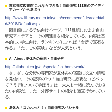
東京都立図書館 これならできる！自由研究 111枚のアイディ
アカードから選ぼう
http://www.library.metro.tokyo.jp/recommend/ideacard/tabi
d/3018/Default.aspx
図書館による子供向けページ。111種類におよぶ自由
研究アイデアと、その関連書を紹介している。内容は基
本的に小学生向け。ランキングによれば「台所で宝石を
作る」「たまごの実験」などが人気という。
All About 夏休みの宿題・自由研究
http://allabout.co.jp/aa/special/sp_homework/
さまざまな分野の専門家が夏休みの宿題に役立つ情報
を発信中。その記事の1つ「自由研究に必要なコピペっ
て？ 引用について学ぼう」は、大人も一緒に読んでおき
たい内容だ。また、外部サイトの紹介も適宜行われてい
る。
夏休み「コカねっと！」自由研究スペシャル