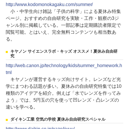
http://www.kodomonokagaku.com/summer/
小・中学生向け雑誌「子供の科学」による夏休み特集
ページ。おすすめの自由研究を実験・工作・観察の3ジ
ャンル別に掲載している。一部記事は定期購読者限定で
閲覧可能。とはいえ、完全無料コンテンツも相当数あ
る。
キヤノン サイエンスラボ・キッズ オススメ！夏休み自由研
究
http://web.canon.jp/technology/kids/summer_homework.h
tml
キヤノンが運営するキッズ向けサイト。レンズなど光
学にまつわる話題が多い。夏休みの自由研究特集では10
種類のアイデアを紹介。例えば「水でレンズを作ってみ
よう」では、5円玉の穴を使って凹レンズ・凸レンズの
違いを学べる。
ダイキン工業 空気の学校 夏休み自由研究スペシャル
http://www.daikin.co.jp/naze/jiyuu/