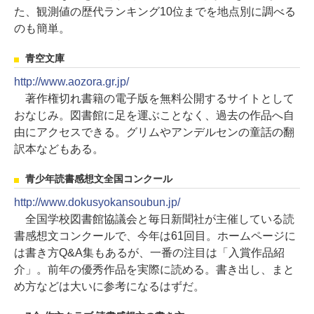
た、観測値の歴代ランキング10位までを地点別に調べる
のも簡単。
青空文庫
http://www.aozora.gr.jp/
著作権切れ書籍の電子版を無料公開するサイトとして
おなじみ。図書館に足を運ぶことなく、過去の作品へ自
由にアクセスできる。グリムやアンデルセンの童話の翻
訳本などもある。
青少年読書感想文全国コンクール
http://www.dokusyokansoubun.jp/
全国学校図書館協議会と毎日新聞社が主催している読
書感想文コンクールで、今年は61回目。ホームページに
は書き方Q&A集もあるが、一番の注目は「入賞作品紹
介」。前年の優秀作品を実際に読める。書き出し、まと
め方などは大いに参考になるはずだ。