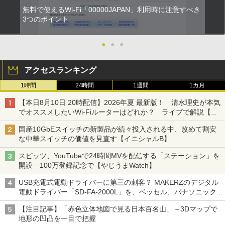
無料で使えるWi-Fi「00000JAPAN」利用時に注意すべき
3つのポイント
●
●
●
アクセスランキング
1時間
24時間
1週間
1カ月
【本日8月10日 20時配信】2026年夏 最新版！ 清水理史が本気
でオススメしたいWi-Fiルーターはどれか？ ライブで解説【清
水理史の「イニシャルB」チャンネル】
国産10GbEスイッチの新製品が続々投入される中、改めて割安
な中華スイッチの価値を見直す【イニシャルB】
スピッツ、YouTubeで24時間MVを配信する「ステーション」を
開設―100万登録記念で【やじうまWatch】
USB充電式電動ドライバーに第三の刺客？ MAKERZのデジタル
電動ドライバー「SD-FA-2000L」を、ベッセル、パナソニック
と比較してみた記事に注目が集まる【アクセスランキング】
【注目記事】「赤色立体地図で見る日本百名山」～3Dマップで
地形の凹凸を一目で把握