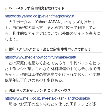
Yahoo!きっず 自由研究お助けガイド
http://kids.yahoo.co.jp/event/mag/kenkyu/
大手ポータル「Yahoo! JAPAN」のキッズ向けサイ
ト。自由研究の調べ方・まとめ方に絞って解説してい
る。具体的なアイデアについては外部のサイトを参考に
しよう。
雪印メグミルク 知る・楽しむ広場 牛乳パックで作ろう
https://www.meg-snow.com/fun/make/craft/
どの家庭にも恐らくあるであろう、牛乳パックを使っ
た工作レシピ集。これなら材料準備の手間も最小限で済
みそう。作例は工作の難易度で分けられており、小学校
低学年以下向けのものも多数ある。
明治 キッズおかしランド こうさくハウス
http://www.meiji.co.jp/sweets/okashi-land/kousaku/
明治のお菓子の空き箱などを使った工作レシピが多