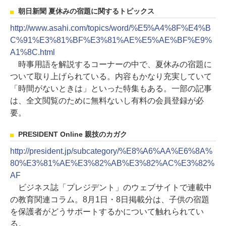
朝日新聞 夏休みの宿題に関するトピックス
http://www.asahi.com/topics/word/%E5%A4%8F%E4%B
C%91%E3%81%BF%E3%81%AE%E5%AE%BF%E9%
A1%8C.html
時事用語を解説するコーナーの中で、夏休みの宿題に
ついて取り上げられている。内容もかなり充実していて
「時間がないときは」といった特集もある。一部の記事
は、全文閲覧のために無料ないし有料の会員登録が必
要。
PRESIDENT Online 親技のカガク
http://president.jp/subcategory/%E8%A6%AA%E6%8A%
80%E3%81%AE%E3%82%AB%E3%82%AC%E3%82%
AF
ビジネス誌「プレジデント」のウェブサイトで連載中
の教育関連コラム。8月1日・8日掲載分は、子供の宿題
を保護者がどうサポートするかについて触れられてい
る。