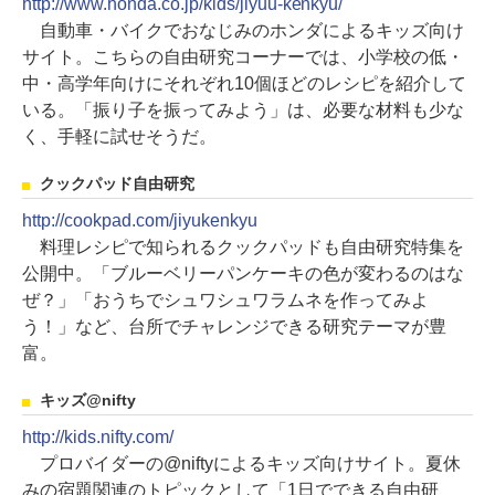
http://www.honda.co.jp/kids/jiyuu-kenkyu/
自動車・バイクでおなじみのホンダによるキッズ向け
サイト。こちらの自由研究コーナーでは、小学校の低・
中・高学年向けにそれぞれ10個ほどのレシピを紹介して
いる。「振り子を振ってみよう」は、必要な材料も少な
く、手軽に試せそうだ。
クックパッド自由研究
http://cookpad.com/jiyukenkyu
料理レシピで知られるクックパッドも自由研究特集を
公開中。「ブルーベリーパンケーキの色が変わるのはな
ぜ？」「おうちでシュワシュワラムネを作ってみよ
う！」など、台所でチャレンジできる研究テーマが豊
富。
キッズ@nifty
http://kids.nifty.com/
プロバイダーの@niftyによるキッズ向けサイト。夏休
みの宿題関連のトピックとして「1日でできる自由研