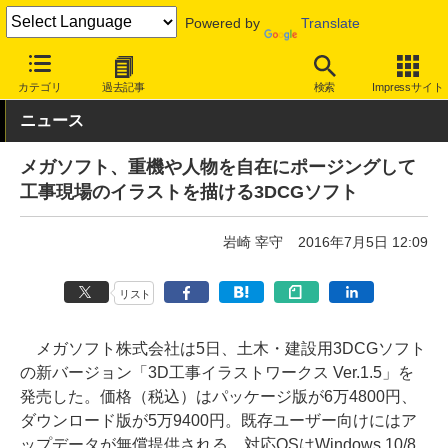
Powered by
Translate
INTERNET Watch
サービス/ソフト
ソフトウェア
PCアプリ
カテゴリ
過去記事
検索
Impressサイト
ニュース
メガソフト、重機や人物を自在にポージングして
工事現場のイラストを描ける3DCGソフト
岩崎 宰守
2016年7月5日 12:09
リスト
メガソフト株式会社は5日、土木・建設用3DCGソフト
の新バージョン「3D工事イラストワークス Ver.1.5」を
発売した。価格（税込）はパッケージ版が6万4800円、
ダウンロード版が5万9400円。既存ユーザー向けにはア
ップデータが無償提供される。対応OSはWindows 10/8.