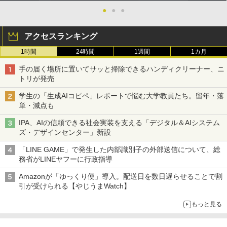
●
●
●
アクセスランキング
1時間
24時間
1週間
1カ月
手の届く場所に置いてサッと掃除できるハンディクリーナー、ニ
トリが発売
学生の「生成AIコピペ」レポートで悩む大学教員たち。留年・落
単・減点も
IPA、AIの信頼できる社会実装を支える「デジタル＆AIシステム
ズ・デザインセンター」新設
「LINE GAME」で発生した内部識別子の外部送信について、総
務省がLINEヤフーに行政指導
Amazonが「ゆっくり便」導入。配送日を数日遅らせることで割
引が受けられる【やじうまWatch】
もっと見る