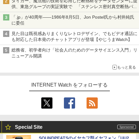
タイガー、魔法瓶の技術を応用した断熱材をデータセンターに提
供、東急グループの実証実験で 「ステンレス密封真空断熱パネ
ル TIVIP」
「.jp」が40周年――1986年8月5日、Jon Postel氏から村井純氏
に委任
見た目は既視感ありまくりなレトロデザイン、でもビデオ通話に
も対応した日本発のチャットアプリが登場【やじうまWatch】
総務省、初学者向け「社会人のためのデータサイエンス入門」リ
ニューアル開講
もっと見る
INTERNET Watch をフォローする
Special Site
SOUNDPEATSのイヤカフ型イヤフォン「UU2