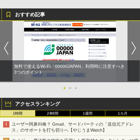
おすすめ記事
無料で使えるWi-Fi「00000JAPAN」利用時に注意すべき
3つのポイント
●
●
●
アクセスランキング
1時間
24時間
1週間
1カ月
ユーザー阿鼻叫喚？ Gmail、サードパーティの「送信元アドレ
ス」のサポートを打ち切りへ【やじうまWatch】