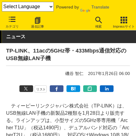
Powered by
Translate
INTERNET Watch
ハードウェア
LAN機器
無線LAN
カテゴリ
過去記事
検索
Impressサイト
ニュース
TP-LINK、11acの5GHz帯・433Mbps通信対応の
USB無線LAN子機
磯谷 智仁
2017年1月26日 06:00
リスト
ティーピーリンクジャパン株式会社（TP-LINK）は、
USB無線LAN子機の新製品2種類を1月28日より販売す
る。ラインアップは、小型サイズの5GHz帯専用機「Arc
her T1U」（税込1490円）、デュアルバンド対応の「Arc
herT2U」（税込1680円）。対応OSはWindows 10/8.1/8/