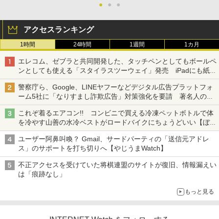
●
●
●
アクセスランキング
1時間
24時間
1週間
1カ月
エレコム、ゼブラと共同開発した、タッチペンとしてもボールペ
ンとしても使える「スタイラスツーウェイ」発売 iPadにも紙に
も、持ち替えずに書き込める
警察庁ら、Google、LINEヤフーなどデジタル広告プラットフォ
ーム5社に「なりすまし詐欺広告」対策強化を要請 著名人の写
真や映像を使った投資詐欺などへの対策として
これぞ着るエアコン!! コンビニで買える冷凍ペットボトルで体
を冷やす山善の水冷ベストがロードバイクにちょうどいい【ぼっ
ち・ざ・ろーど！その14】【空いた時間でなにしてる？】
ユーザー阿鼻叫喚？ Gmail、サードパーティの「送信元アドレ
ス」のサポートを打ち切りへ【やじうまWatch】
不正アクセスを受けていた将棋連盟のサイトが復旧、情報漏えい
は「痕跡なし」
もっと見る