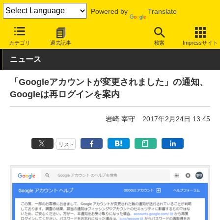
Powered by
Translate
INTERNET Watch
サービス/ソフト
サービス
クラウド
カテゴリ
過去記事
検索
Impressサイト
ニュース
「Googleアカウントが変更されました」の通知、
Googleは再ログインを案内
岩崎 宰守
2017年2月24日 13:45
リスト