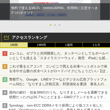
無料で使えるWi-Fi「00000JAPAN」利用時に注意すべき
3つのポイント
●
●
●
アクセスランキング
1時間
24時間
1週間
1カ月
エレコム、ゼブラと共同開発した、タッチペンとしてもボールペ
ンとしても使える「スタイラスツーウェイ」発売 iPadにも紙に
も、持ち替えずに書き込める
これぞ着るエアコン!! コンビニで買える冷凍ペットボトルで体
を冷やす山善の水冷ベストがロードバイクにちょうどいい【ぼっ
ち・ざ・ろーど！その14】【空いた時間でなにしてる？】
警察庁ら、Google、LINEヤフーなどデジタル広告プラットフォ
ーム5社に「なりすまし詐欺広告」対策強化を要請 著名人の写
真や映像を使った投資詐欺などへの対策として
国内の銀行・信金386行のうち、なりすましメールを遮断できる
状態だったのは26.7％にとどまる～GMOブランドセキュリティ
調査
Synology、non-ECC DDR4メモリ採用により低コスト化した
NAS「DiskStation neo+」シリーズ 予算を抑えて導入でき、