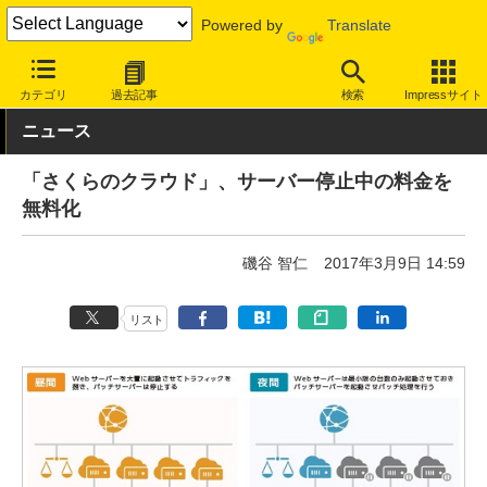
Powered by
Translate
INTERNET Watch
サービス/ソフト
サービス
クラウド
カテゴリ
過去記事
検索
Impressサイト
ニュース
「さくらのクラウド」、サーバー停止中の料金を
無料化
磯谷 智仁
2017年3月9日 14:59
リスト