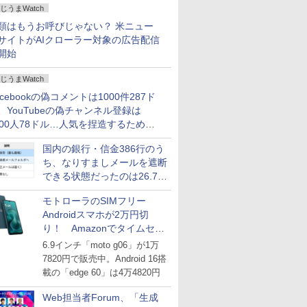
じうまWatch
どいい【ぼっち・ざ・ろー
ど！その14】
類はもうお呼びじゃない？ 米ニュー
サイトがAIクローラー対象の広告配信
開始
じうまWatch
acebookの偽コメントは1000件287ド
、YouTubeの偽チャンネル登録は
000人78ドル…人気を捏造するための
格リストが公開中
国内の銀行・信金386行のう
ち、なりすましメールを遮断
できる状態だったのは26.7％
にとどまる～GMOブランド
モトローラのSIMフリー
セキュリティ調査
Androidスマホが2万円切
り！ Amazonでタイムセー
ル
6.9インチ「moto g06」が1万
7820円で販売中。Android 16搭
載の「edge 60」は4万4820円
Web担当者Forum、「生成