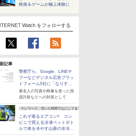
映画＆ゲームが極上体験に
NTERNET Watch をフォローする
新記事
警察庁ら、Google、LINEヤ
フーなどデジタル広告プラッ
トフォーム5社に「なりすま
し詐欺広告」対策強化を要請
著名人の写真や映像を使った投
資詐欺などへの対策として
テレワーク、空いた時間でなにしてる？
これぞ着るエアコン!! コン
ビニで買える冷凍ペットボト
ルで体を冷やす山善の水冷ベ
ストがロードバイクにちょう