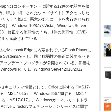
ft Graphicsコンポーネントに関する12件の脆弱性を修
合、特別に細工されたウェブサイトにアクセスした
いたりした際に、悪意のあるコードを実行させられ
dows 10/8.1/7/Vista、Windows Server
8 R2/2008。修正する脆弱性のうち、1件の脆弱性（CVE-
でに悪用が確認されている。
びMicrosoft Edgeに内蔵されているFlash Playerに
e Systemsからも、同じ脆弱性の修正に関するセキ
7」とアップデートプログラムが公開されている。影響を
ndows RT 8.1、Windows Server 2016/2012
キュリティ情報として、Officeに関する「MS17-
する「MS17-015」、Windows IISに関する「MS17-
する「MS17-017」、Windowsカーネルモードドラ
ctive Directoryフェデレーションサービスに関す