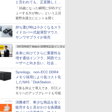
と言われても、正直難しくな
いですか？
「16歳になった瞬間にSNSデビ
ューする方が怖い」という上沼
紫野弁護士にヒントを聞く
持ち運び時は小さくなるスラ
イドカバー式超薄型マウス、
サンワサプライが発売
INTERNET Watch 30周年記念インタビュー
未来に向けてさらに重要性を
増す通信インフラ、関西でユ
ーザーと向き合い、社会
の“あたらしい”を起動し続け
Synology、non-ECC DDR4
る～オプテージ
メモリ採用により低コスト化
したNAS「DiskStation
neo+」シリーズ
予算を抑えて導入でき、ECCメ
モリへのアップグレードも可能
消費者庁、希少な商品を安く
販売すると見せかける偽通販