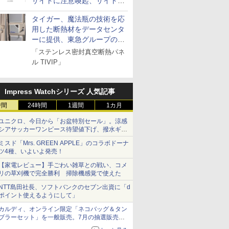
サイトに注意喚起、サイト名
とドメイン名を公表
タイガー、魔法瓶の技術を応
用した断熱材をデータセンタ
ーに提供、東急グループの実
証実験で
「ステンレス密封真空断熱パネ
ル TIVIP」
Impress Watchシリーズ 人気記事
時間
24時間
1週間
1カ月
ユニクロ、今日から「お盆特別セール」。涼感
シアサッカーワンピース待望値下げ、撥水ギア
ショーツは1990円に
ミスド「Mrs. GREEN APPLE」のコラボドーナ
ツ4種、いよいよ発売！
【家電レビュー】手ごわい雑草との戦い、コメ
リの草刈機で完全勝利 掃除機感覚で使えた
NTT島田社長、ソフトバンクのセブン出資に「d
ポイント使えるようにして」
カルディ、オンライン限定「ネコバッグ＆タン
ブラーセット」を一般販売。7月の抽選販売の
当選無効分