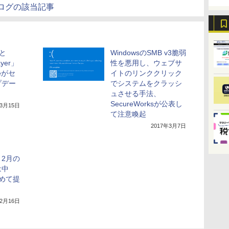
ログの該当記事
」と
WindowsのSMB v3脆弱
ayer」
性を悪用し、ウェブサ
eがセ
イトのリンククリック
プデー
でシステムをクラッシ
ュさせる手法、
SecureWorksが公表し
年3月15日
て注意喚起
2017年3月7日
2月の
は中
めて提
年2月16日