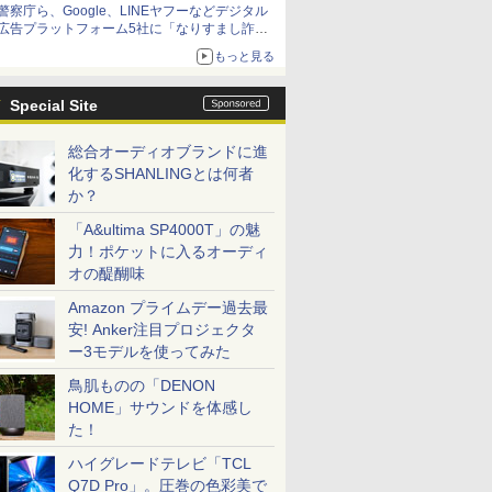
警察庁ら、Google、LINEヤフーなどデジタル
広告プラットフォーム5社に「なりすまし詐欺
広告」対策強化を要請 著名人の写真や映像を
もっと見る
使った投資詐欺などへの対策として
Special Site
総合オーディオブランドに進
化するSHANLINGとは何者
か？
「A&ultima SP4000T」の魅
力！ポケットに入るオーディ
オの醍醐味
Amazon プライムデー過去最
安! Anker注目プロジェクタ
ー3モデルを使ってみた
鳥肌ものの「DENON
HOME」サウンドを体感し
た！
ハイグレードテレビ「TCL
Q7D Pro」。圧巻の色彩美で