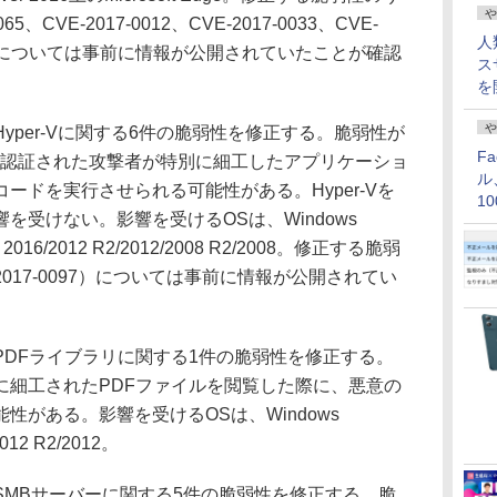
や
、CVE-2017-0012、CVE-2017-0033、CVE-
人
-0037）については事前に情報が公開されていたことが確認
ス
を
や
s Hyper-Vに関する6件の脆弱性を修正する。脆弱性が
F
の認証された攻撃者が特別に細工したアプリケーショ
ル
ードを実行させられる可能性がある。Hyper-Vを
1
を受けない。影響を受けるOSは、Windows
価
ver 2016/2012 R2/2012/2008 R2/2008。修正する脆弱
2017-0097）については事前に情報が公開されてい
ws PDFライブラリに関する1件の脆弱性を修正する。
に細工されたPDFファイルを閲覧した際に、悪意の
性がある。影響を受けるOSは、Windows
2012 R2/2012。
ws SMBサーバーに関する5件の脆弱性を修正する。脆