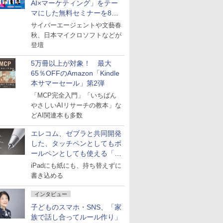
AI×マーケティング」をテー
マにした無料セミナーを8月
27日にオンライン開催
サイバーエージェントや文藝春
秋、日本マイクロソフトなどが
登壇
5万冊以上が対象！ 最大
65％OFFのAmazon「Kindle
本サマーセール」第2弾
「MCP完全入門」「いちばん
やさしいAIリサーチの教本」な
どAI関連本も多数
エレコム、ゼブラと共同開発
した、タッチペンとしてもボ
ールペンとしても使える「ス
タイラスツーウェイ」発売
iPadにも紙にも、持ち替えずに
書き込める
インタビュー
子どものスマホ・SNS、「家
族で話し合ってルール作り」