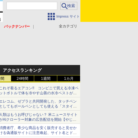
Impress サイト
全カテゴリ
バックナンバー
アクセスランキング
時間
24時間
1週間
1カ月
これぞ着るエアコン!! コンビニで買える冷凍ペ
ットボトルで体を冷やす山善の水冷ベストがロ
ードバイクにちょうどいい【ぼっち・ざ・ろー
エレコム、ゼブラと共同開発した、タッチペン
ど！その14】【空いた時間でなにしてる？】
としてもボールペンとしても使える「スタイラ
スツーウェイ」発売 iPadにも紙にも、持ち替
人類はもうお呼びじゃない？ 米ニュースサイト
えずに書き込める
がAIクローラー対象の広告配信を開始【やじう
まWatch】
消費者庁、希少な商品を安く販売すると見せか
ける偽通販サイトに注意喚起、サイト名とドメ
イン名を公表