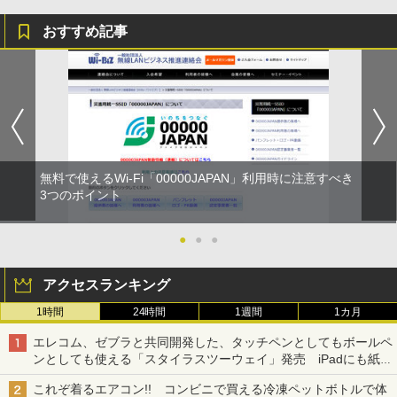
おすすめ記事
無料で使えるWi-Fi「00000JAPAN」利用時に注意すべき
3つのポイント
●
●
●
アクセスランキング
1時間
24時間
1週間
1カ月
エレコム、ゼブラと共同開発した、タッチペンとしてもボールペ
ンとしても使える「スタイラスツーウェイ」発売 iPadにも紙に
も、持ち替えずに書き込める
これぞ着るエアコン!! コンビニで買える冷凍ペットボトルで体