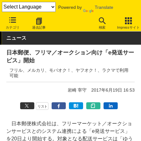
Powered by
Translate
INTERNET Watch
サービス/ソフト
サービス
ショッピング/オ
カテゴリ
過去記事
検索
Impressサイト
ニュース
日本郵便、フリマ／オークション向け「e発送サー
ビス」開始
フリル、メルカリ、モバオク！、ヤフオク！、ラクマで利用
可能
岩崎 宰守
2017年6月19日 16:53
リスト
日本郵便株式会社は、フリーマーケット／オークショ
ンサービスとのシステム連携による「e発送サービス」
を20日より開始する。対象となる配送サービスは「ゆう