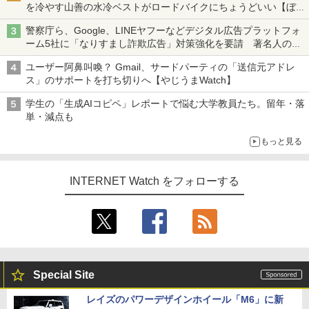
を冷やす山善の水冷ベストがロードバイクにちょうどいい【ぼっ
ち・ざ・ろーど！その14】【空いた時間でなにしてる？】
警察庁ら、Google、LINEヤフーなどデジタル広告プラットフォ
ーム5社に「なりすまし詐欺広告」対策強化を要請 著名人の写
真や映像を使った投資詐欺などへの対策として
ユーザー阿鼻叫喚？ Gmail、サードパーティの「送信元アドレ
ス」のサポートを打ち切りへ【やじうまWatch】
学生の「生成AIコピペ」レポートで悩む大学教員たち。留年・落
単・減点も
もっと見る
INTERNET Watch をフォローする
Special Site
レイズのパワーデザインホイール「M6」に新