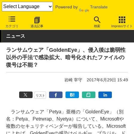
Powered by
Translate
INTERNET Watch
トピック
セキュリティ
ウイルス/マルウェア
カテゴリ
過去記事
検索
Impressサイト
ニュース
ランサムウェア「GoldenEye」、侵入後は脆弱性
以外の手法で感染拡大、暗号化されたファイルの
復号は不能？
岩崎 宰守
2017年6月29日 15:49
リスト
ランサムウェア「Petya」亜種の「GoldenEye」（別
名：Petya、Petrwrap、Nyetya）について、Microsoftや
複数のセキュリティベンダーが報告している。Microsoft
によれば、GoldenEyeの感染はベルギー、ブラジル、ド