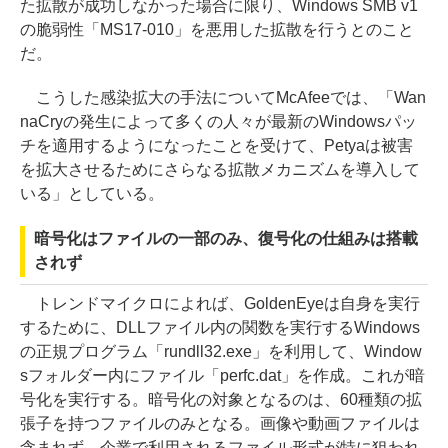
た拡散が成功しなかった場合に限り、Windows SMB v1
の脆弱性「MS17-010」を悪用した拡散を行うとのこと
だ。
こうした感染拡大の手法についてMcAfeeでは、「Wan
naCryの発生によって多くの人々が最新のWindowsパッ
チを適用するようになったことを受けて、Petyaは被害
を拡大させるためにさらなる拡散メカニズムを導入して
いる」としている。
暗号化はファイルの一部のみ、復号化の仕組みは搭載
されず
トレンドマイクロによれば、GoldenEyeは自身を実行
するために、DLLファイル内の関数を実行するWindows
の正規プログラム「rundll32.exe」を利用して、Window
sフォルダー内にファイル「perfc.dat」を作成。これが暗
号化を実行する。暗号化の対象となるのは、60種類の拡
張子を持つファイルのみとなる。画像や動画ファイルは
含まれず、企業で利用されるファイル形式が特に狙われ