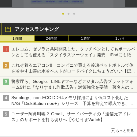
●
●
●
アクセスランキング
1時間
24時間
1週間
1カ月
エレコム、ゼブラと共同開発した、タッチペンとしてもボールペ
ンとしても使える「スタイラスツーウェイ」発売 iPadにも紙に
も、持ち替えずに書き込める
これぞ着るエアコン!! コンビニで買える冷凍ペットボトルで体
を冷やす山善の水冷ベストがロードバイクにちょうどいい【ぼっ
ち・ざ・ろーど！その14】【空いた時間でなにしてる？】
警察庁ら、Google、LINEヤフーなどデジタル広告プラットフォ
ーム5社に「なりすまし詐欺広告」対策強化を要請 著名人の写
真や映像を使った投資詐欺などへの対策として
Synology、non-ECC DDR4メモリ採用により低コスト化した
NAS「DiskStation neo+」シリーズ 予算を抑えて導入でき、
ECCメモリへのアップグレードも可能
ユーザー阿鼻叫喚？ Gmail、サードパーティの「送信元アドレ
ス」のサポートを打ち切りへ【やじうまWatch】
もっと見る