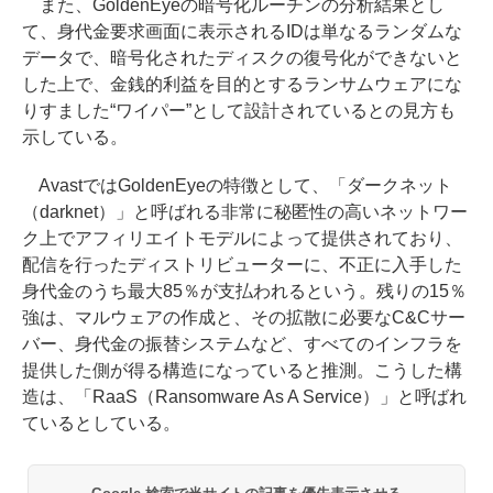
また、GoldenEyeの暗号化ルーチンの分析結果とし
て、身代金要求画面に表示されるIDは単なるランダムな
データで、暗号化されたディスクの復号化ができないと
した上で、金銭的利益を目的とするランサムウェアにな
りすました“ワイパー”として設計されているとの見方も
示している。
AvastではGoldenEyeの特徴として、「ダークネット
（darknet）」と呼ばれる非常に秘匿性の高いネットワー
ク上でアフィリエイトモデルによって提供されており、
配信を行ったディストリビューターに、不正に入手した
身代金のうち最大85％が支払われるという。残りの15％
強は、マルウェアの作成と、その拡散に必要なC&Cサー
バー、身代金の振替システムなど、すべてのインフラを
提供した側が得る構造になっていると推測。こうした構
造は、「RaaS（Ransomware As A Service）」と呼ばれ
ているとしている。