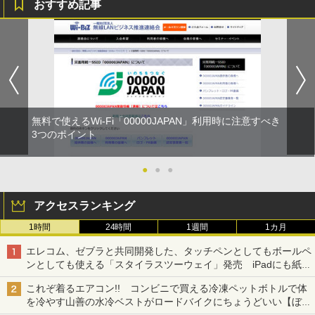
おすすめ記事
無料で使えるWi-Fi「00000JAPAN」利用時に注意すべき
3つのポイント
●
●
●
アクセスランキング
1時間
24時間
1週間
1カ月
エレコム、ゼブラと共同開発した、タッチペンとしてもボールペ
ンとしても使える「スタイラスツーウェイ」発売 iPadにも紙に
も、持ち替えずに書き込める
これぞ着るエアコン!! コンビニで買える冷凍ペットボトルで体
を冷やす山善の水冷ベストがロードバイクにちょうどいい【ぼっ