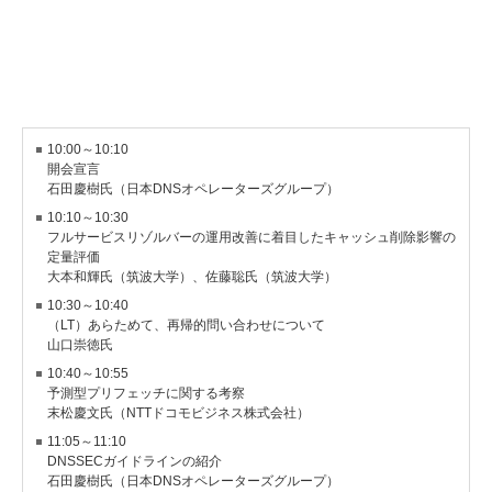
10:00～10:10
開会宣言
石田慶樹氏（日本DNSオペレーターズグループ）
10:10～10:30
フルサービスリゾルバーの運用改善に着目したキャッシュ削除影響の
定量評価
大本和輝氏（筑波大学）、佐藤聡氏（筑波大学）
10:30～10:40
（LT）あらためて、再帰的問い合わせについて
山口崇徳氏
10:40～10:55
予測型プリフェッチに関する考察
末松慶文氏（NTTドコモビジネス株式会社）
11:05～11:10
DNSSECガイドラインの紹介
石田慶樹氏（日本DNSオペレーターズグループ）