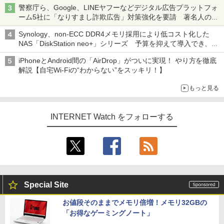
ち・ざ・ろーど！その14】【空いた時間でなにしてる？】
警察庁ら、Google、LINEヤフーなどデジタル広告プラットフォ
ーム5社に「なりすまし詐欺広告」対策強化を要請 著名人の写
真や映像を使った投資詐欺などへの対策として
Synology、non-ECC DDR4メモリ採用により低コスト化した
NAS「DiskStation neo+」シリーズ 予算を抑えて導入でき、
ECCメモリへのアップグレードも可能
iPhoneとAndroid間の「AirDrop」がついに実現！ やり方を徹底
解説【自宅Wi-Fiの“わからない”をスッキリ！】
もっと見る
INTERNET Watch をフォローする
Special Site
お値段そのままでメモリ倍増！メモリ32GBの
「お得なゲーミングノート」