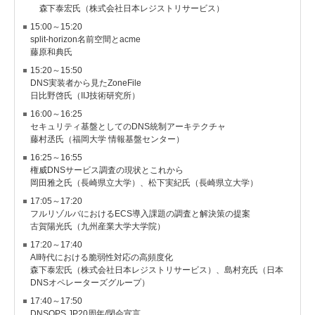
森下泰宏氏（株式会社日本レジストリサービス）
15:00～15:20
split-horizon名前空間とacme
藤原和典氏
15:20～15:50
DNS実装者から見たZoneFile
日比野啓氏（IIJ技術研究所）
16:00～16:25
セキュリティ基盤としてのDNS統制アーキテクチャ
藤村丞氏（福岡大学 情報基盤センター）
16:25～16:55
権威DNSサービス調査の現状とこれから
岡田雅之氏（長崎県立大学）、松下実紀氏（長崎県立大学）
17:05～17:20
フルリゾルバにおけるECS導入課題の調査と解決策の提案
古賀陽光氏（九州産業大学大学院）
17:20～17:40
AI時代における脆弱性対応の高頻度化
森下泰宏氏（株式会社日本レジストリサービス）、島村充氏（日本
DNSオペレーターズグループ）
17:40～17:50
DNSOPS.JP20周年/閉会宣言