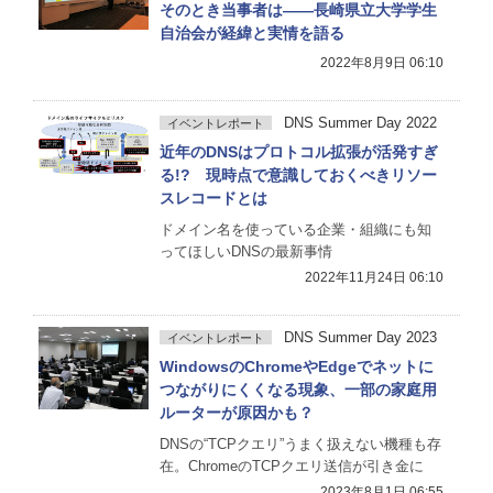
そのとき当事者は――長崎県立大学学生
自治会が経緯と実情を語る
2022年8月9日 06:10
DNS Summer Day 2022
イベントレポート
近年のDNSはプロトコル拡張が活発すぎ
る!? 現時点で意識しておくべきリソー
スレコードとは
ドメイン名を使っている企業・組織にも知
ってほしいDNSの最新事情
2022年11月24日 06:10
DNS Summer Day 2023
イベントレポート
WindowsのChromeやEdgeでネットに
つながりにくくなる現象、一部の家庭用
ルーターが原因かも？
DNSの“TCPクエリ”うまく扱えない機種も存
在。ChromeのTCPクエリ送信が引き金に
2023年8月1日 06:55