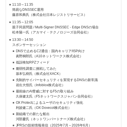
11:10～11:35
簡易なDNSSEC運用
藤原和典氏（株式会社日本レジストリサービス）
11:35～12:05
親子同居問題 / Multi-Signer DNSSEC - Edge DNSの場合
松本陽一氏（アカマイ・テクノロジーズ合同会社）
13:30～14:50
スポンサーセッション
DNSで止めるC2通信：国内キャリア/ISP向け
眞野桐郎氏（A10ネットワークス株式会社）
低誤検知RPZフィード
脆弱性調査に挑戦してみた
坂本弘樹氏（株式会社XACK）
先制的サイバーセキュリティを実現するDNSの新常識
岩出大悟氏（Infoblox株式会社）
最前線のAI脅威に対するF5の取り組み
久保健太氏（F5ネットワークスジャパン合同会社）
OX Protectによるユーザのセキュリティ強化
利波健二氏（OX Dovecot株式会社）
新組織での新たな船出
河部慶氏（ネットワンパートナーズ株式会社）
JPRSの技術情報発信（2025年7月～2026年6月）