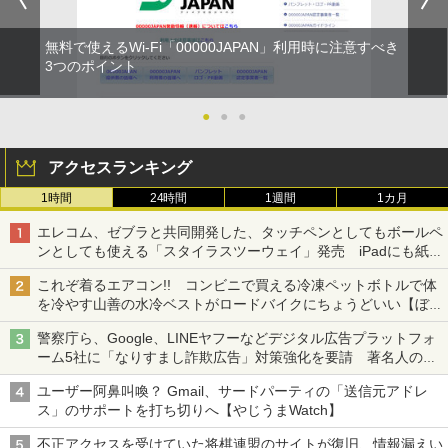
無料で使えるWi-Fi「00000JAPAN」利用時に注意すべき
3つのポイント
●
●
●
アクセスランキング
1時間
24時間
1週間
1カ月
エレコム、ゼブラと共同開発した、タッチペンとしてもボールペ
ンとしても使える「スタイラスツーウェイ」発売 iPadにも紙に
も、持ち替えずに書き込める
これぞ着るエアコン!! コンビニで買える冷凍ペットボトルで体
を冷やす山善の水冷ベストがロードバイクにちょうどいい【ぼっ
ち・ざ・ろーど！その14】【空いた時間でなにしてる？】
警察庁ら、Google、LINEヤフーなどデジタル広告プラットフォ
ーム5社に「なりすまし詐欺広告」対策強化を要請 著名人の写
真や映像を使った投資詐欺などへの対策として
ユーザー阿鼻叫喚？ Gmail、サードパーティの「送信元アドレ
ス」のサポートを打ち切りへ【やじうまWatch】
不正アクセスを受けていた将棋連盟のサイトが復旧、情報漏えい