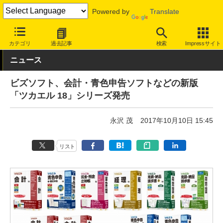
Powered by
Translate
INTERNET Watch
サービス/ソフト
ソフトウェア
会計・業務ソ
カテゴリ
過去記事
検索
Impressサイト
ニュース
ビズソフト、会計・青色申告ソフトなどの新版
「ツカエル 18」シリーズ発売
永沢 茂
2017年10月10日 15:45
リスト